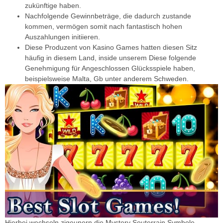
zukünftige haben.
Nachfolgende Gewinnbeträge, die dadurch zustande
kommen, vermögen somit nach fantastisch hohen
Auszahlungen initiieren.
Diese Produzent von Kasino Games hatten diesen Sitz
häufig in diesem Land, inside unserem Diese folgende
Genehmigung für Angeschlossen Glücksspiele haben,
beispielsweise Malta, Gb unter anderem Schweden.
Hierbei wechseln zigeunern die Mystery Souterrain Symbole