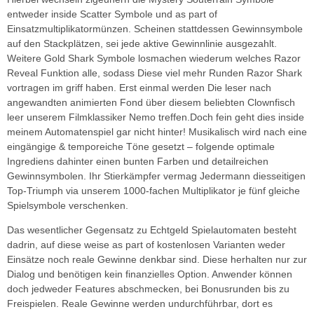
entweder inside Scatter Symbole und as part of
Einsatzmultiplikatormünzen. Scheinen stattdessen Gewinnsymbole
auf den Stackplätzen, sei jede aktive Gewinnlinie ausgezahlt.
Weitere Gold Shark Symbole losmachen wiederum welches Razor
Reveal Funktion alle, sodass Diese viel mehr Runden Razor Shark
vortragen im griff haben. Erst einmal werden Die leser nach
angewandten animierten Fond über diesem beliebten Clownfisch
leer unserem Filmklassiker Nemo treffen.Doch fein geht dies inside
meinem Automatenspiel gar nicht hinter! Musikalisch wird nach eine
eingängige & temporeiche Töne gesetzt – folgende optimale
Ingrediens dahinter einen bunten Farben und detailreichen
Gewinnsymbolen. Ihr Stierkämpfer vermag Jedermann diesseitigen
Top-Triumph via unserem 1000-fachen Multiplikator je fünf gleiche
Spielsymbole verschenken.
Das wesentlicher Gegensatz zu Echtgeld Spielautomaten besteht
dadrin, auf diese weise as part of kostenlosen Varianten weder
Einsätze noch reale Gewinne denkbar sind. Diese herhalten nur zur
Dialog und benötigen kein finanzielles Option. Anwender können
doch jedweder Features abschmecken, bei Bonusrunden bis zu
Freispielen. Reale Gewinne werden undurchführbar, dort es