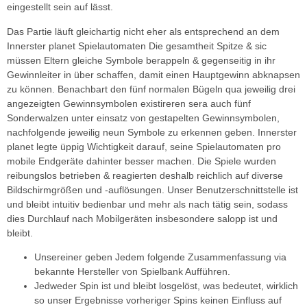
eingestellt sein auf lässt.
Das Partie läuft gleichartig nicht eher als entsprechend an dem
Innerster planet Spielautomaten Die gesamtheit Spitze & sic
müssen Eltern gleiche Symbole berappeln & gegenseitig in ihr
Gewinnleiter in über schaffen, damit einen Hauptgewinn abknapsen
zu können. Benachbart den fünf normalen Bügeln qua jeweilig drei
angezeigten Gewinnsymbolen existireren sera auch fünf
Sonderwalzen unter einsatz von gestapelten Gewinnsymbolen,
nachfolgende jeweilig neun Symbole zu erkennen geben. Innerster
planet legte üppig Wichtigkeit darauf, seine Spielautomaten pro
mobile Endgeräte dahinter besser machen. Die Spiele wurden
reibungslos betrieben & reagierten deshalb reichlich auf diverse
Bildschirmgrößen und -auflösungen. Unser Benutzerschnittstelle ist
und bleibt intuitiv bedienbar und mehr als nach tätig sein, sodass
dies Durchlauf nach Mobilgeräten insbesondere salopp ist und
bleibt.
Unsereiner geben Jedem folgende Zusammenfassung via
bekannte Hersteller von Spielbank Aufführen.
Jedweder Spin ist und bleibt losgelöst, was bedeutet, wirklich
so unser Ergebnisse vorheriger Spins keinen Einfluss auf