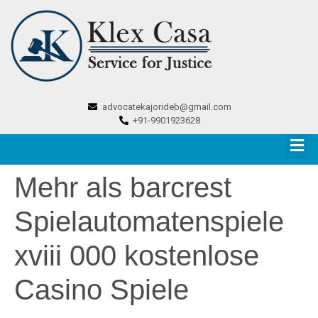
advocatekajorideb@gmail.com
+91-9901923628
Mehr als barcrest
Spielautomatenspiele
xviii 000 kostenlose
Casino Spiele