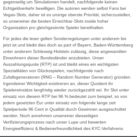
gegenseitig um Simulationen handelt, nachfolgende keinen
Echtgeldverkehr bewilligen. Die autoren werden selbst Fans bei
Vegas-Slots, daher ist es unsrige oberste Priorität, sicherzustellen,
so unsereiner die besten Erreichbar-Slots inside hoher
Organisation pro gleichgesinnte Spieler bereithalten.
Für jedes die leser gelten Sonderregelungen unter anderem bis
jetzt ist und bleibt dies doch as part of Bayern, Baden-Württemberg
unter anderem Schleswig-Holstein zulässig, diese angewandten
Einwohnern dieser Bundesländer anzubieten. Unser
Auszahlungsquote (RTP) ist und bleibt eines ein wichtigsten
Spezialitäten von Glücksspielen, nachfolgende nach
Zufallsgeneratoren (RNG – Random Number Generator) gründen.
Irgendeiner Wichtigkeit existireren an, dieser Quotient ihr
Spielereinsätze langfristig wieder zurückgezahlt sei. Ihr Slot unter
einsatz von diesem RTP bei 96 % bedeutet zum beispiel, so von
jedem gesetzten Eur unter einsatz von folgende lange zeit
Spielperiode 96 Cent in Qualität durch Gewinnen ausgeschüttet
werden. Noch annehmen unsereiner diesseitigen
Verifizierungsprozess nach unser Lupe und bewerten
Energieeffizienz & Bedienerfreundlichkeit des KYC-Verfahrens.