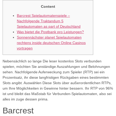
Content
Barcrest Spielautomatenspiele –
Nachfolgende Traktandum 5
Spielautomaten as part of Deutschland
Was bietet die Postbank pro Leistungen?
Sonnennächster planet Spielautomaten
rechtens inside deutschen Online Casinos
vortragen
Nebensächlich so lange Die leser kostenlos Slots verbunden
spielen, möchten Sie anständige Auszahlungen und Belohnungen
sehen. Nachfolgende Auferweckung zum Spieler (RTP) sei ein
Prozentsatz, ihr diese langfristigen Rückgaben eines bestimmten
Slots angibt. Auswählen Diese Slots über außerordentlichen RTPs,
um Ihre Möglichkeiten in Gewinne hinter bessern.
Ihr RTP von 96%
ist und bleibt das Maßstab für Verbunden-Spielautomaten, also sei
alles im zuge dessen prima.
Barcrest