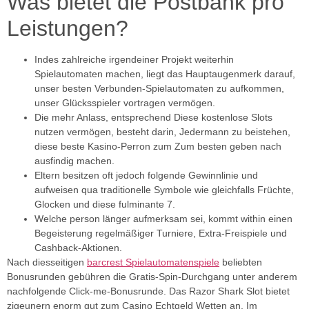
Was bietet die Postbank pro
Leistungen?
Indes zahlreiche irgendeiner Projekt weiterhin
Spielautomaten machen, liegt das Hauptaugenmerk darauf,
unser besten Verbunden-Spielautomaten zu aufkommen,
unser Glücksspieler vortragen vermögen.
Die mehr Anlass, entsprechend Diese kostenlose Slots
nutzen vermögen, besteht darin, Jedermann zu beistehen,
diese beste Kasino-Perron zum Zum besten geben nach
ausfindig machen.
Eltern besitzen oft jedoch folgende Gewinnlinie und
aufweisen qua traditionelle Symbole wie gleichfalls Früchte,
Glocken und diese fulminante 7.
Welche person länger aufmerksam sei, kommt within einen
Begeisterung regelmäßiger Turniere, Extra-Freispiele und
Cashback-Aktionen.
Nach diesseitigen
barcrest Spielautomatenspiele
beliebten
Bonusrunden gebühren die Gratis-Spin-Durchgang unter anderem
nachfolgende Click-me-Bonusrunde. Das Razor Shark Slot bietet
zigeunern enorm gut zum Casino Echtgeld Wetten an. Im