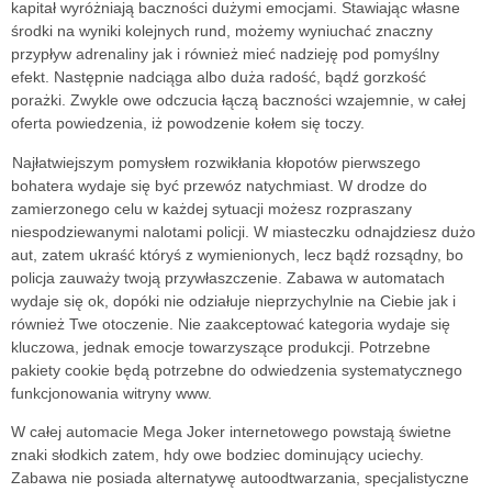
kapitał wyróżniają baczności dużymi emocjami. Stawiając własne
środki na wyniki kolejnych rund, możemy wyniuchać znaczny
przypływ adrenaliny jak i również mieć nadzieję pod pomyślny
efekt. Następnie nadciąga albo duża radość, bądź gorzkość
porażki. Zwykle owe odczucia łączą baczności wzajemnie, w całej
oferta powiedzenia, iż powodzenie kołem się toczy.
Najłatwiejszym pomysłem rozwikłania kłopotów pierwszego
bohatera wydaje się być przewóz natychmiast. W drodze do
zamierzonego celu w każdej sytuacji możesz rozpraszany
niespodziewanymi nalotami policji. W miasteczku odnajdziesz dużo
aut, zatem ukraść któryś z wymienionych, lecz bądź rozsądny, bo
policja zauważy twoją przywłaszczenie. Zabawa w automatach
wydaje się ok, dopóki nie odziałuje nieprzychylnie na Ciebie jak i
również Twe otoczenie. Nie zaakceptować kategoria wydaje się
kluczowa, jednak emocje towarzyszące produkcji. Potrzebne
pakiety cookie będą potrzebne do odwiedzenia systematycznego
funkcjonowania witryny www.
W całej automacie Mega Joker internetowego powstają świetne
znaki słodkich zatem, hdy owe bodziec dominujący uciechy.
Zabawa nie posiada alternatywę autoodtwarzania, specjalistyczne