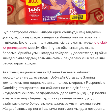
Бұл платформа ойыншыларға еркін сөйлеудің кең таңдауын
ұсынады, соның ішінде жылдам сызбалар мен интерактивті
пішімдер. Билет сатып алу арқылы сіз автоматты түрде
loto club
kz регистрация
мерзімі бітетін ұтыс ойынының делегаты
боласыз. Арнайы ұсыныстарды пайдалану делегаттардың ойын
ішіндегі оқиғалардың артықшылығын пайдалану үшін жаңа ішкі
ресурстарды ашады.
Aza толық лицензияланған IQ және бәсекеге қабілетті
коэффициенттерді ұсынады. Веб-сайт Curasao eGaming
компаниясымен лицензияланған, ол халықаралық Responsible
Gambling стандарттарына сәйкестігіне кепілдік береді.
«Күнделікті кэшбэк» бағдарламасы депозиттеріңіздің бір бөлігін
өтеуге мүмкіндік береді. Бұл ойнау кезінде тәуекелдерді
азайтудың және бонустық жеңілдіктер алудың тамаша тәсілі.
Жаңа ойыншылар негізгі салымы теңгемен жылдам лотереяға