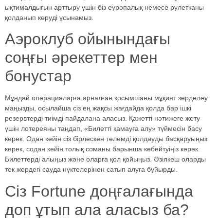
ықтималдығын арттыру үшін біз еуропалық немесе рулетканы
қолданып көруді ұсынамыз.
Аэроклуб ойынындағы
соңғы әрекеттер мен
бонустар
Мұндай операцияларға арналған қосымшаны мұқият зерделеу
маңызды, осылайша сіз ең жақсы жағдайда қолда бар ішкі
резервтерді тиімді пайдалана аласыз. Қажетті нәтижеге жету
үшін лотереяны таңдап, «Билетті қамауға алу» түймесін басу
керек. Одан кейін сіз бірлескен төлемді қолдауды басқаруыңыз
керек, содан кейін толық соманы барынша көбейтуіңіз керек.
Билеттерді алыңыз және оларға қол қойыңыз. Әзілкеш оларды
тек жердегі сауда нүктелерінен сатып алуға бұйырды.
Сіз Fortune доңғалағында
доп ұтып ала аласыз ба?