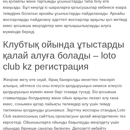
ең қолайлы және тартымды ұсыныстарды таба білу өте
маңызды. Бұл көңілді іс-шараларға қатысушылар көбінесе өзара
тиімдірек болатын арнайы ұсыныстарды пайдаланады.
Арнайы
жоспарларды пайдалану әдеттегі жоспарлар арқылы қол жетімді
емес қосымша жеңілдіктер мен артықшылықтарды алуға
мүмкіндік береді.
Клубтық ойында ұтыстарды
қалай алуға болады – loto
club kz регистрация
Жеңіске жету өте оңай, бірақ банкролды кенеттен тексеріп
алыңыз, әйтпесе сіз оны елеусіз қалдыруыңыз немесе елеусіз
қалдыруыңыз мүмкін және бәрі тозаққа түседі. Біз қосымша
ставкаларды болдырмау және ойын арқылы ләззат алу ғана
емес, сонымен қатар лайықты төлемдер алу үшін тиімді
тактиканы қолдануды ұсынамыз. Зерттеу жоспары отандық Loto
Club казиносының сайттың орналасуын қалай жеңілдеткенін тез
көрсетеді. Ойыншыларға ойынды бақылауды жеңілдету үшін
ойындар бірнеше санатқа бөлінген. Депозитті көбейту