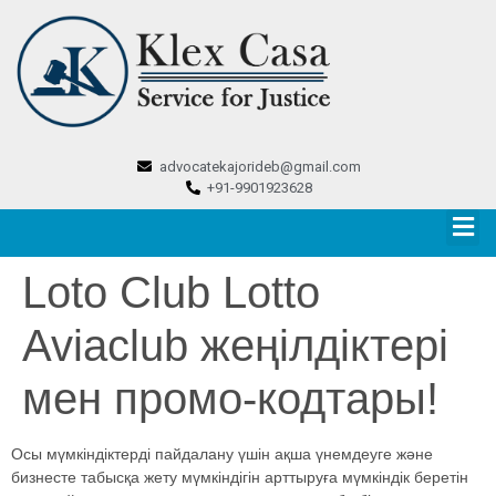
advocatekajorideb@gmail.com
+91-9901923628
Loto Club Lotto
Aviaclub жеңілдіктері
мен промо-кодтары!
Осы мүмкіндіктерді пайдалану үшін ақша үнемдеуге және
бизнесте табысқа жету мүмкіндігін арттыруға мүмкіндік беретін