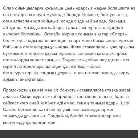
Олар ойыншыларға қосымша шығындарсыз жақын болашақта өз
сәттіліктерін сынауға мүмкіндік береді. Немесе, безеуді алып,
оған атласпен қол қойыңыз, сонда сізде қай жерде, басқаша
айтқанда, ұтымды жағдай орын алатыны туралы ешқандай
ақпарат болмайды. Офлайн журнал сонымен қатар «Спорт»
бөлімін ұсынады және авиация, спорт және басқа спорт түрлері
бойынша ставкаларды ұсынады. Жеке ставкаларды қою арқылы
букмекерлік кеңсеге қарсы тұрыңыз, сонымен қатар экспресс
ставкаларды қарастырыңыз. Тақырыптық ойын раундтары мен
скретч лотереялары да оңай қол жетімді – қағаз
фотосуреттерінің сандық нұсқасы, онда нәтиже экранды түрту
арқылы анықталады.
Промокодтың көмегімен сіз бонустық ставкаларға ставка жасай
аласыз. Сіз конкурстық хабарларды тегін көре аласыз; барлық
сәйкестіктер оңай қол жетімді емес, тек ең танымалдары. Live
Casino бөлімінде сәтті ойнау үшін мен командалармен
танысуды ұсынамын. Сондай-ақ белгілі стратегиялар мен
кестелерді қолданған жөн.