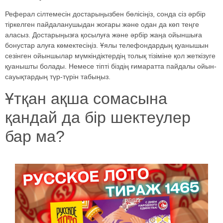
Реферал сілтемесін достарыңызбен бөлісіңіз, сонда сіз әрбір
тіркелген пайдаланушыдан жоғары және одан да көп теңге
аласыз. Достарыңызға қосылуға және әрбір жаңа ойыншыға
бонустар алуға көмектесіңіз. Ұялы телефондардың қуанышын
сезінген ойыншылар мүмкіндіктердің толық тізіміне қол жеткізуге
қуанышты болады. Немесе тіпті біздің ғимаратта пайдалы ойын-
сауықтардың түр-түрін табыңыз.
Ұтқан ақша сомасына
қандай да бір шектеулер
бар ма?