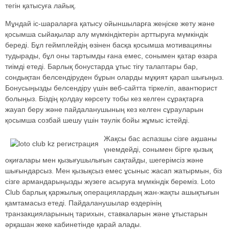
тегін қатысуға лайық.
Мұндай іс-шараларға қатысу ойыншыларға жеңіске жету және
қосымша сыйақылар алу мүмкіндіктерін арттыруға мүмкіндік
береді. Бұл геймплейдің өзінен басқа қосымша мотивацияны
тудырады, бұл оны тартымды ғана емес, сонымен қатар өзара
тиімді етеді. Барлық бонустарда ұтыс тігу талаптары бар,
сондықтан белсендіруден бұрын оларды мұқият қарап шығыңыз.
Бонусыңызды белсендіру үшін веб-сайтта тіркеліп, авантюрист
болыңыз. Біздің қолдау көрсету тобы кез келген сұрақтарға
жауап беру және пайдаланушының кез келген сұрауларын
қосымша созбай шешу үшін тәулік бойы жұмыс істейді.
Жақсы бас аспазшы сізге ақшаны
үнемдейді, сонымен бірге қызық
оқиғалары мен қызығушылығын сақтайды, шегерімсіз және
шығындарсыз. Мен қызықсыз емес ұсыныс жасап жатырмын, біз
сізге армандарыңызды жүзеге асыруға мүмкіндік береміз. Loto
Club барлық қаржылық операциялардың жан-жақты ашықтығын
қамтамасыз етеді. Пайдаланушылар өздерінің
транзакцияларының тарихын, ставкаларын және ұтыстарын
әрқашан жеке кабинетінде қарай алады.