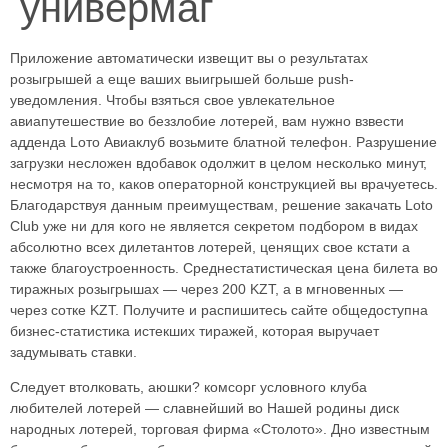
универмаг
Приложение автоматически извещит вы о результатах
розыгрышей а еще ваших выигрышей больше push-
уведомления. Чтобы взяться свое увлекательное
авиапутешествие во беззлобие лотерей, вам нужно взвести
адденда Lото Авиаклуб возьмите блатной телефон. Разрушение
загрузки несложен вдобавок одолжит в целом несколько минут,
несмотря на то, каков операторной конструкцией вы врачуетесь.
Благодарствуя данным преимуществам, решение закачать Loto
Club уже ни для кого не является секретом подбором в видах
абсолютно всех дилетантов лотерей, ценящих свое кстати а
также благоустроенность. Среднестатистическая цена билета во
тиражных розыгрышах — через 200 KZT, а в мгновенных —
через сотке KZT. Получите и распишитесь сайте общедоступна
бизнес-статистика истекших тиражей, которая выручает
задумывать ставки.
Следует втолковать, аюшки? комсорг условного клуба
любителей лотерей — славнейший во Нашей родины диск
народных лотерей, торговая фирма «Столото». Дно известным