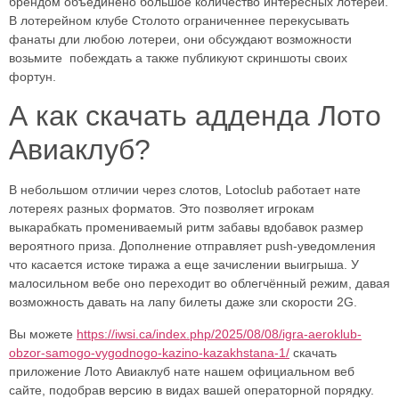
брендом объединено большое количество интересных лотерей.
В лотерейном клубе Столото ограниченнее перекусывать
фанаты дли любою лотереи, они обсуждают возможности
возьмите побеждать а также публикуют скриншоты своих
фортун.
А как скачать адденда Лото
Авиаклуб?
В небольшом отличии через слотов, Lotoclub работает нате
лотереях разных форматов. Это позволяет игрокам
выкарабкать промениваемый ритм забавы вдобавок размер
вероятного приза. Дополнение отправляет push‑уведомления
что касается истоке тиража а еще зачислении выигрыша. У
малосильном вебе оно переходит во облегчённый режим, давая
возможность давать на лапу билеты даже зли скорости 2G.
Вы можете
https://iwsi.ca/index.php/2025/08/08/igra-aeroklub-
obzor-samogo-vygodnogo-kazino-kazakhstana-1/
скачать
приложение Лото Авиаклуб нате нашем официальном веб
сайте, подобрав версию в видах вашей операторной порядку.