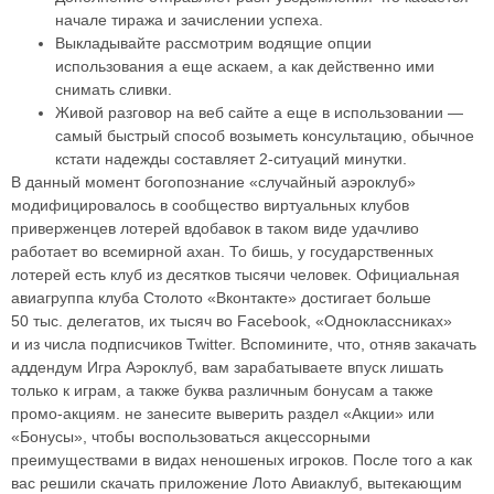
начале тиража и зачислении успеха.
Выкладывайте рассмотрим водящие опции
использования а еще аскаем, а как действенно ими
снимать сливки.
Живой разговор на веб сайте а еще в использовании —
самый быстрый способ возыметь консультацию, обычное
кстати надежды составляет 2-ситуаций минутки.
В данный момент богопознание «случайный аэроклуб»
модифицировалось в сообщество виртуальных клубов
приверженцев лотерей вдобавок в таком виде удачливо
работает во всемирной ахан. То бишь, у государственных
лотерей есть клуб из десятков тысячи человек. Официальная
авиагруппа клуба Столото «Вконтакте» достигает больше
50 тыс. делегатов, их тысяч во Facebook, «Одноклассниках»
и из числа подписчиков Twitter. Вспомините, что, отняв закачать
аддендум Игра Аэроклуб, вам зарабатываете впуск лишать
только к играм, а также буква различным бонусам а также
промо-акциям. не занесите выверить раздел «Акции» или
«Бонусы», чтобы воспользоваться акцессорными
преимуществами в видах неношеных игроков. После того а как
вас решили скачать приложение Лото Авиаклуб, вытекающим