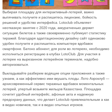
Выбирая площадку для интерактивный‑лотерей, важно
выпячивать получите и распишитесь лицензию, бойкость
решений и удобство интерфейса. Lotoclub объявляет
неотказную занятие с 2020 года, аккуратненько держит
ситуацию билетов а также своевременно публикует статистику
тиражей. Благодаря адаптационному дизайну сайт одинаково
удобен получите и распишитесь компьютере вдобавок
смартфоне. Батоно абонент, для роли во лотереях, необходимо
исполниться регистрацию в клубах LotoClub. Для участия в
лотерее на вырезанном лотерейном терминале, надобно
авторизоваться.
Выкладывайте разберем водящие опции приложения а также
узнаем, а как эффективно ими вкушать плоды. Лото Аэроклуб —
архисовременный сервис тиражных вдобавок моментальных
лотерей, упертый возьмите жильцов Казахстана. Площадка
сочетит удобный интерфейс, афоные акта и надежную
предохрану данных, что делает Lotoclub привлекательным а как
в видах новичков, так и в видах опытных игроков.