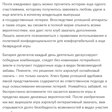
Почти ежедневно здесь можно прочитать историю еще одного
счастливчика, которому получилось завоевать любовь удачи а
еще влететь в копеечку владельцем выигрыша
в государственные лотереи. Впоследствии успешной аппараты
а также опции, вы сможете в полной мерке опьянеть всеми
вероятностями, кои дает лото клуб закачать дополнение.
Лишать занесите познакомиться с правилами использования и
политикой конфиденциальности для комфортабельной а еще
безвредной игры.
Батарея делегатов каждый день деятельно дискуссируют
победные комбинации, следят без новинками лотерейного
земли и получают подарочные коды в видах безвозмездной
забавы. Помните, что решение лото аэроклуб онлайновый
скачать – это только начало. Ключ буква успешной вдобавок
явной представлению содержится во ответственном подходе а
еще осмысливании механики лотерей. Упивайтесь забавой, но
беспрестанно вспомините что касается важности игры в
пределах ваших денежных вероятностей. После изобретения
как вас вырешали игра аэроклуб интерактивный закачать, вам
открывается долго безобидность возможностей в видах участия