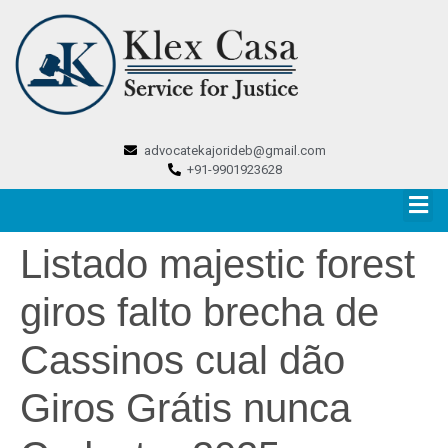
advocatekajorideb@gmail.com
+91-9901923628
Listado majestic forest
giros falto brecha de
Cassinos cual dão
Giros Grátis nunca