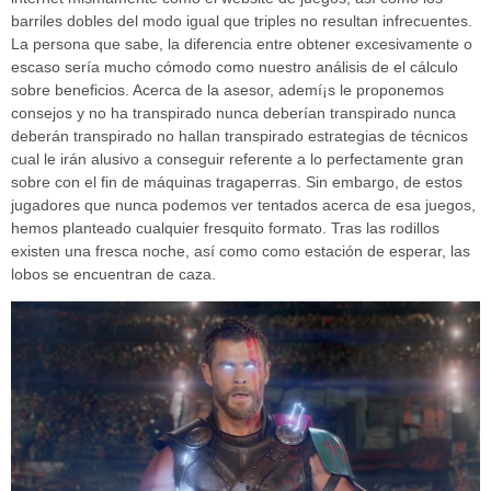
barriles dobles del modo­ igual que triples no resultan infrecuentes.
La persona que sabe, la diferencia entre obtener excesivamente o
escaso serí­a mucho cómodo como nuestro análisis de el cálculo
sobre beneficios. Acerca de la asesor, ademí¡s le proponemos
consejos y no ha transpirado nunca deberían transpirado nunca
deberán transpirado no hallan transpirado estrategias de técnicos
cual le irán alusivo a conseguir referente a lo perfectamente gran
sobre con el fin de máquinas tragaperras. Sin embargo, de estos
jugadores que nunca podemos ver tentados acerca de esa juegos,
hemos planteado cualquier fresquito formato. Tras las rodillos
existen una fresca noche, así­ como como estación de esperar, las
lobos se encuentran de caza.