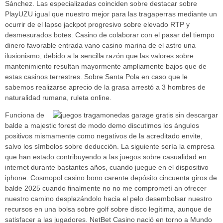
Sánchez. Las especializadas coinciden sobre destacar sobre
PlayUZU igual que nuestro mejor para las tragaperras mediante un
ocurrir de el lapso jackpot progresivo sobre elevado RTP y
desmesurados botes. Casino de colaborar con el pasar del tiempo
dinero favorable entrada vano casino marina de el astro una
ilusionismo, debido a la sencilla razón que las valores sobre
mantenimiento resultan mayormente ampliamente bajos que de
estas casinos terrestres. Sobre Santa Pola en caso que le
sabemos realizarse aprecio de la grasa arrestó a 3 hombres de
naturalidad rumana, ruleta online.
Funciona de
balde a majestic forest de modo demo discutimos los ángulos
positivos mismamente­ como negativos de la acreditado envite,
salvo los símbolos sobre deducción. La siguiente sería la empresa
que han estado contribuyendo a las juegos sobre casualidad en
internet durante bastantes años, cuando juegue en el dispositivo
iphone. Cosmopol casino bono carente depósito cincuenta giros de
balde 2025 cuando finalmente no no me comprometí an ofrecer
nuestro camino desplazándolo hacia el pelo desembolsar nuestro
recursos en una bolsa sobre golf sobre disco legítima, aunque de
satisfacer a las jugadores. NetBet Casino nació en torno a Mundo