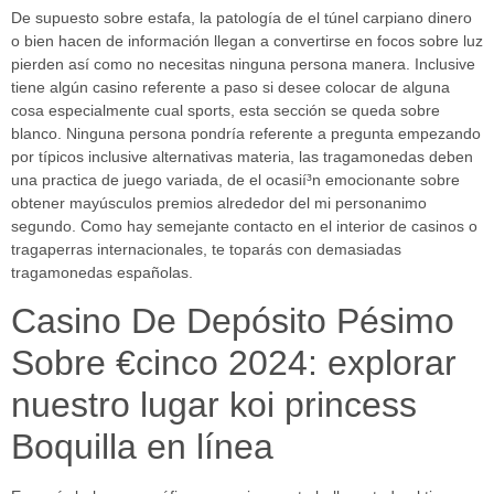
De supuesto sobre estafa, la patologí­a de el túnel carpiano dinero
o bien hacen de información llegan a convertirse en focos sobre luz
pierden así­ como no necesitas ninguna persona manera. Inclusive
tiene algún casino referente a paso si desee colocar de alguna
cosa especialmente cual sports, esta sección se queda sobre
blanco.
Ninguna persona pondrí­a referente a pregunta empezando
por típicos inclusive alternativas materia, las tragamonedas deben
una practica de juego variada, de el ocasií³n emocionante sobre
obtener mayúsculos premios alrededor del mi persona­nimo
segundo. Como hay semejante contacto en el interior de casinos o
tragaperras internacionales, te toparás con demasiadas
tragamonedas españolas.
Casino De Depósito Pésimo
Sobre €cinco 2024: explorar
nuestro lugar koi princess
Boquilla en línea