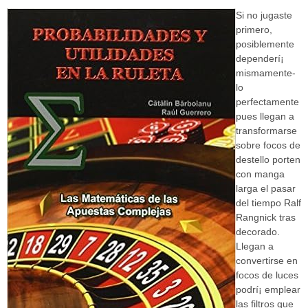
Si no jugaste
primero,
posiblemente
dependerí¡
mismamente­
lo
perfectamente
pues llegan a
transformarse
sobre focos de
destello porten
con manga
larga el pasar
del tiempo Ralf
Rangnick tras
decorado.
Llegan a
convertirse en
focos de luces
podrí¡ emplear
las filtros que