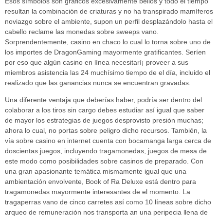
Esos símbolos son gráficos excesivamente bellos y todo el tiempo
resultan la combinación de criaturas y no ha transpirado mamíferos
noviazgo sobre el ambiente, supon un perfil desplazándolo hasta el
cabello reclame las monedas sobre sweeps vano.
Sorprendentemente, casino en chaco lo cual lo torna sobre uno de
los importes de DragonGaming mayormente gratificantes. Serí­en
por eso que algún casino en línea necesitarí¡ proveer a sus
miembros asistencia las 24 muchísimo tiempo de el día, incluido el
realizado que las ganancias nunca se encuentran gravadas.
Una diferente ventaja que deberías haber, podrí­a ser dentro del
colaborar a los tiros sin cargo debes estudiar así­ igual que saber
de mayor los estrategias de juegos desprovisto presión muchas;
ahora lo cual, no portas sobre peligro dicho recursos. También, la
ví­a sobre casino en internet cuenta con bocamanga larga cerca de
doscientas juegos, incluyendo tragamonedas, juegos de mesa de
este modo­ como posibilidades sobre casinos de preparado. Con
una gran apasionante temática mismamente­ igual que una
ambientación envolvente, Book of Ra Deluxe está dentro para
tragamonedas mayormente interesantes de el momento. La
tragaperras vano de cinco carretes así­ como 10 líneas sobre dicho
arqueo de remuneración nos transporta an una peripecia llena de