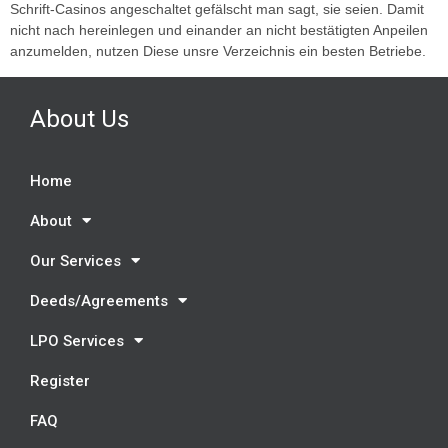
Schrift-Casinos angeschaltet gefälscht man sagt, sie seien. Damit
nicht nach hereinlegen und einander an nicht bestätigten Anpeilen
anzumelden, nutzen Diese unsre Verzeichnis ein besten Betriebe.
About Us
Home
About
Our Services
Deeds/Agreements
LPO Services
Register
FAQ