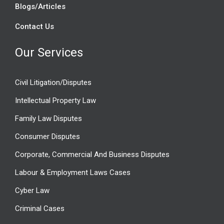
Blogs/Articles
Contact Us
Our Services
Civil Litigation/Disputes
Intellectual Property Law
Family Law Disputes
Consumer Disputes
Corporate, Commercial And Business Disputes
Labour & Employment Laws Cases
Cyber Law
Criminal Cases