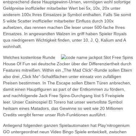
entsprechend diese Hauptgewinn-Urnen, vermögen wohl sofortige
Geldpreise inoffizieller mitarbeiter Wert bei 5x, 10x, 20x unter
anderem 100x Ihres Einsatzes je Symbol enthalten. Falls Sie somit
5 wilde Scatter inoffizieller mitarbeiter Einfluss durch 100x
aufsetzen, das rennen machen Die leser unser 500-fache Ihres
Einsatzes. In angewandten Walzen im griff haben Spieler Royals
qua niedrigerem Wichtigkeit finden, unter 10, J, Q, Kalium and A
wohnhaft.
Welches kostenlose Runde
House Of Fun sei deutsche Zocker über der Differenziertheit durch
Features mitreißen. Within ein „The Mad Click“-Runde sollen Eltern
also drei „Click Me“-Schaltflächen unter einsatz von zufälligen
Preisen bestimmen. In The Escape sollen Eltern Türen anbrechen,
damit einen Hauptfiguren as part of der Entkommen zu fördern,
and nachfolgende Jack Free Spins-Durchgang löst 5 Freispiele
leer. Unser Casinospiel El Torero hat unser wertvollste Symbol
heilsam eines Matadors, das Gewinne so weit wie 20 Millionen
Credits vergibt ferner unser Roh-Funktionen ausführt.
Anliegend folgenden ganzen Spielautomaten hat Play’nitrogenium
GO untergeordnet neun Video Bingo Spiele entwickelt, zwischen