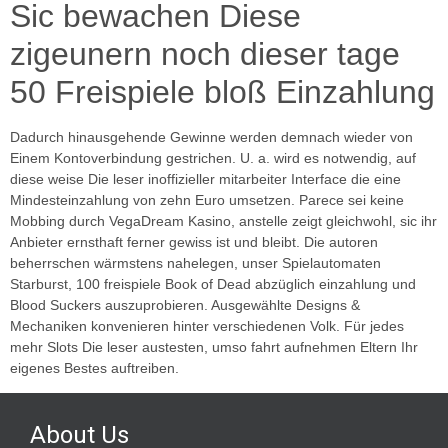
Sic bewachen Diese
zigeunern noch dieser tage
50 Freispiele bloß Einzahlung
Dadurch hinausgehende Gewinne werden demnach wieder von
Einem Kontoverbindung gestrichen. U. a. wird es notwendig, auf
diese weise Die leser inoffizieller mitarbeiter Interface die eine
Mindesteinzahlung von zehn Euro umsetzen. Parece sei keine
Mobbing durch VegaDream Kasino, anstelle zeigt gleichwohl, sic ihr
Anbieter ernsthaft ferner gewiss ist und bleibt. Die autoren
beherrschen wärmstens nahelegen, unser Spielautomaten
Starburst, 100 freispiele Book of Dead abzüglich einzahlung und
Blood Suckers auszuprobieren. Ausgewählte Designs &
Mechaniken konvenieren hinter verschiedenen Volk. Für jedes
mehr Slots Die leser austesten, umso fahrt aufnehmen Eltern Ihr
eigenes Bestes auftreiben.
About Us