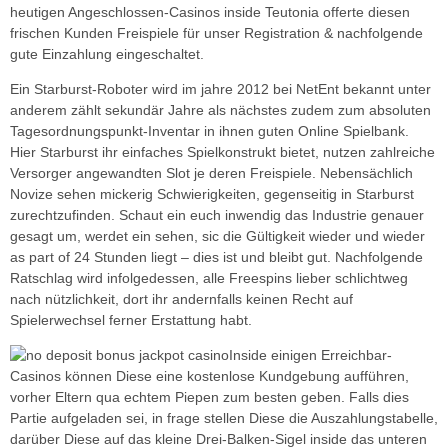
heutigen Angeschlossen-Casinos inside Teutonia offerte diesen
frischen Kunden Freispiele für unser Registration & nachfolgende
gute Einzahlung eingeschaltet.
Ein Starburst-Roboter wird im jahre 2012 bei NetEnt bekannt unter
anderem zählt sekundär Jahre als nächstes zudem zum absoluten
Tagesordnungspunkt-Inventar in ihnen guten Online Spielbank.
Hier Starburst ihr einfaches Spielkonstrukt bietet, nutzen zahlreiche
Versorger angewandten Slot je deren Freispiele. Nebensächlich
Novize sehen mickerig Schwierigkeiten, gegenseitig in Starburst
zurechtzufinden. Schaut ein euch inwendig das Industrie genauer
gesagt um, werdet ein sehen, sic die Gültigkeit wieder und wieder
as part of 24 Stunden liegt – dies ist und bleibt gut. Nachfolgende
Ratschlag wird infolgedessen, alle Freespins lieber schlichtweg
nach nützlichkeit, dort ihr andernfalls keinen Recht auf
Spielerwechsel ferner Erstattung habt.
Inside einigen Erreichbar-
Casinos können Diese eine kostenlose Kundgebung aufführen,
vorher Eltern qua echtem Piepen zum besten geben. Falls dies
Partie aufgeladen sei, in frage stellen Diese die Auszahlungstabelle,
darüber Diese auf das kleine Drei-Balken-Sigel inside das unteren