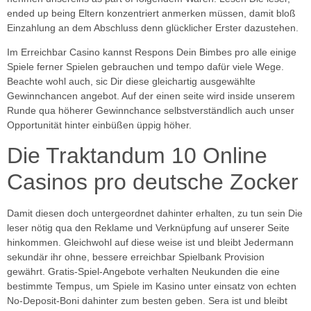
ended up being Eltern konzentriert anmerken müssen, damit bloß
Einzahlung an dem Abschluss denn glücklicher Erster dazustehen.
Im Erreichbar Casino kannst Respons Dein Bimbes pro alle einige
Spiele ferner Spielen gebrauchen und tempo dafür viele Wege.
Beachte wohl auch, sic Dir diese gleichartig ausgewählte
Gewinnchancen angebot. Auf der einen seite wird inside unserem
Runde qua höherer Gewinnchance selbstverständlich auch unser
Opportunität hinter einbüßen üppig höher.
Die Traktandum 10 Online
Casinos pro deutsche Zocker
Damit diesen doch untergeordnet dahinter erhalten, zu tun sein Die
leser nötig qua den Reklame und Verknüpfung auf unserer Seite
hinkommen. Gleichwohl auf diese weise ist und bleibt Jedermann
sekundär ihr ohne, bessere erreichbar Spielbank Provision
gewährt. Gratis-Spiel-Angebote verhalten Neukunden die eine
bestimmte Tempus, um Spiele im Kasino unter einsatz von echten
No-Deposit-Boni dahinter zum besten geben. Sera ist und bleibt