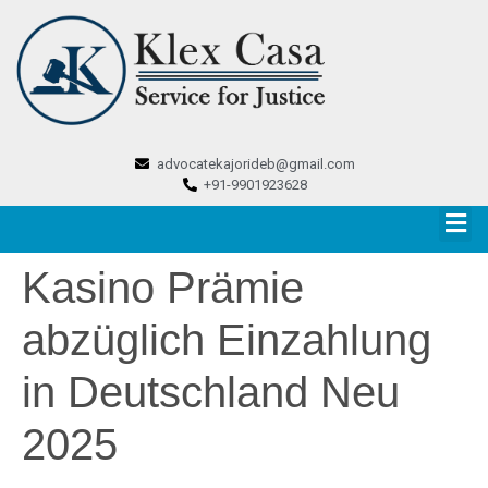
advocatekajorideb@gmail.com
+91-9901923628
Kasino Prämie
abzüglich Einzahlung
in Deutschland Neu
2025