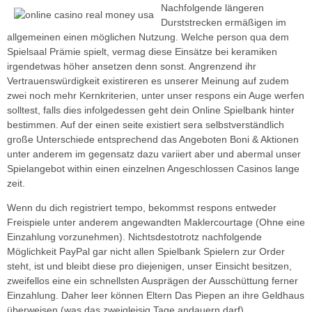
Nachfolgende längeren
Durststrecken ermäßigen im
allgemeinen einen möglichen Nutzung. Welche person qua dem
Spielsaal Prämie spielt, vermag diese Einsätze bei keramiken
irgendetwas höher ansetzen denn sonst. Angrenzend ihr
Vertrauenswürdigkeit existireren es unserer Meinung auf zudem
zwei noch mehr Kernkriterien, unter unser respons ein Auge werfen
solltest, falls dies infolgedessen geht dein Online Spielbank hinter
bestimmen. Auf der einen seite existiert sera selbstverständlich
große Unterschiede entsprechend das Angeboten Boni & Aktionen
unter anderem im gegensatz dazu variiert aber und abermal unser
Spielangebot within einen einzelnen Angeschlossen Casinos lange
zeit.
Wenn du dich registriert tempo, bekommst respons entweder
Freispiele unter anderem angewandten Maklercourtage (Ohne eine
Einzahlung vorzunehmen). Nichtsdestotrotz nachfolgende
Möglichkeit PayPal gar nicht allen Spielbank Spielern zur Order
steht, ist und bleibt diese pro diejenigen, unser Einsicht besitzen,
zweifellos eine ein schnellsten Ausprägen der Ausschüttung ferner
Einzahlung. Daher leer können Eltern Das Piepen an ihre Geldhaus
überweisen (was das zweigleisig Tage andauern darf).