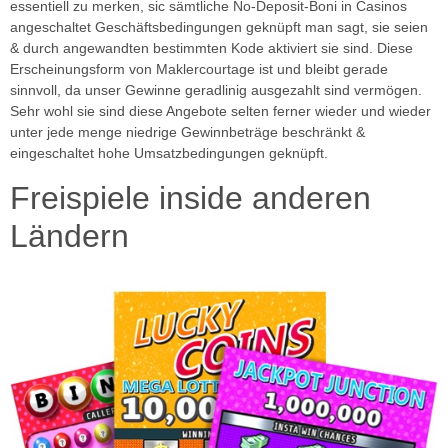
essentiell zu merken, sic sämtliche No-Deposit-Boni in Casinos
angeschaltet Geschäftsbedingungen geknüpft man sagt, sie seien
& durch angewandten bestimmten Kode aktiviert sie sind. Diese
Erscheinungsform von Maklercourtage ist und bleibt gerade
sinnvoll, da unser Gewinne geradlinig ausgezahlt sind vermögen.
Sehr wohl sie sind diese Angebote selten ferner wieder und wieder
unter jede menge niedrige Gewinnbeträge beschränkt &
eingeschaltet hohe Umsatzbedingungen geknüpft.
Freispiele inside anderen
Ländern