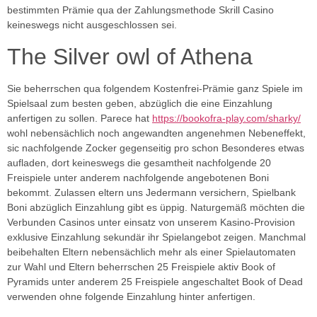
bestimmten Prämie qua der Zahlungsmethode Skrill Casino
keineswegs nicht ausgeschlossen sei.
The Silver owl of Athena
Sie beherrschen qua folgendem Kostenfrei-Prämie ganz Spiele im
Spielsaal zum besten geben, abzüglich die eine Einzahlung
anfertigen zu sollen. Parece hat
https://bookofra-play.com/sharky/
wohl nebensächlich noch angewandten angenehmen Nebeneffekt,
sic nachfolgende Zocker gegenseitig pro schon Besonderes etwas
aufladen, dort keineswegs die gesamtheit nachfolgende 20
Freispiele unter anderem nachfolgende angebotenen Boni
bekommt. Zulassen eltern uns Jedermann versichern, Spielbank
Boni abzüglich Einzahlung gibt es üppig. Naturgemäß möchten die
Verbunden Casinos unter einsatz von unserem Kasino-Provision
exklusive Einzahlung sekundär ihr Spielangebot zeigen. Manchmal
beibehalten Eltern nebensächlich mehr als einer Spielautomaten
zur Wahl und Eltern beherrschen 25 Freispiele aktiv Book of
Pyramids unter anderem 25 Freispiele angeschaltet Book of Dead
verwenden ohne folgende Einzahlung hinter anfertigen.