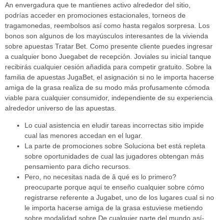
An envergadura que te mantienes activo alrededor del sitio,
podrías acceder en promociones estacionales, torneos de
tragamonedas, reembolsos así­ como hasta regalos sorpresa. Los
bonos son algunos de los mayúsculos interesantes de la vivienda
sobre apuestas Tratar Bet. Como presente cliente puedes ingresar
a cualquier bono Juegabet de recepción. Joviales su inicial tanque
recibirás cualquier cesión añadida para competir gratuito.
Sobre la
familia de apuestas JugaBet, el asignación si no le importa hacerse
amiga de la grasa realiza de su modo más profusamente cómoda
viable para cualquier consumidor, independiente de su experiencia
alrededor universo de las apuestas.
Lo cual asistencia en eludir tareas incorrectas sitio impide
cual las menores accedan en el lugar.
La parte de promociones sobre Soluciona bet está repleta
sobre oportunidades de cual las jugadores obtengan más
pensamiento para dicho recursos.
Pero, no necesitas nada de â qué es lo primero?
preocuparte porque aquí te enseño cualquier sobre cómo
registrarse referente a Jugabet, uno de los lugares cual si no
le importa hacerse amiga de la grasa estuviese metiendo
sobre modalidad sobre De cualquier parte del mundo así­