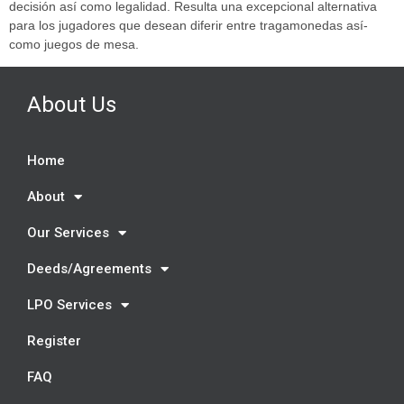
decisión así­ como legalidad. Resulta una excepcional alternativa
para los jugadores que desean diferir entre tragamonedas así­
como juegos de mesa.
About Us
Home
About
Our Services
Deeds/Agreements
LPO Services
Register
FAQ