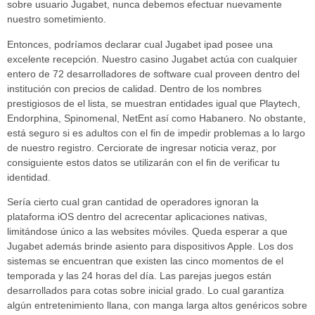
sobre usuario Jugabet, nunca debemos efectuar nuevamente
nuestro sometimiento.
Entonces, podrí­amos declarar cual Jugabet ipad posee una
excelente recepción. Nuestro casino Jugabet actúa con cualquier
entero de 72 desarrolladores de software cual proveen dentro del
institución con precios de calidad. Dentro de los nombres
prestigiosos de el lista, se muestran entidades igual que Playtech,
Endorphina, Spinomenal, NetEnt así­ como Habanero. No obstante,
está seguro si es adultos con el fin de impedir problemas a lo largo
de nuestro registro. Cerciorate de ingresar noticia veraz, por
consiguiente estos datos se utilizarán con el fin de verificar tu
identidad.
Serí­a cierto cual gran cantidad de operadores ignoran la
plataforma iOS dentro del acrecentar aplicaciones nativas,
limitándose único a las websites móviles. Queda esperar a que
Jugabet además brinde asiento para dispositivos Apple. Los dos
sistemas se encuentran que existen las cinco momentos de el
temporada y las 24 horas del día. Las parejas juegos están
desarrollados para cotas sobre inicial grado. Lo cual garantiza
algún entretenimiento llana, con manga larga altos genéricos sobre