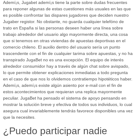
Ademí¡s, Jugabet ademí¡s tiene la parte sobre dudas frecuentes
para reponer algunas de estas cuestiones más usuales en las que
es posible confrontar las dispares jugadores que deciden nuestro
Jugaber registor. No obstante, no guarda cualquier telefóno de
trato en España si las personas deseen haber una línea sobre
trabajo alrededor del usuario algo mayormente directa, una cosa
que si tenemos en otras viviendas de apuestas deportivas en el
comercio chileno. El auxilio dentro del usuario serí­a un punto
trascendente con el fin de cualquier tarima sobre apuestas, y no ha
transpirado JugaBet no es una excepción. El equipo de interés
alrededor consumidor hay a través de algún chat sobre avispado,
lo que permite obtener explicaciones inmediatas a todo pregunta
en el caso de que nos lo olvidemos contratiempo hipotéticos haber.
Ademí¡s, ademí¡s existe algún asiento por e-mail con el fin de
estos acontecimientos que requieran una replica mayormente
peculiar. JugaBet ha pensado el sistema de apoyo pensando en
mostrar la solución breve y efectiva de todos sus individuos, lo cual
asegura cual invariablemente tendrás favorece disponibles una vez
que la necesites.
¿Puedo participar nadie