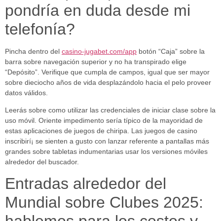
pondrí­a en duda desde mi
telefonía?
Pincha dentro del
casino-jugabet.com/app
botón “Caja” sobre la
barra sobre navegación superior y no ha transpirado elige
“Depósito”. Verifique que cumpla de campos, igual que ser mayor
sobre dieciocho años de vida desplazándolo hacia el pelo proveer
datos válidos.
Leerás sobre como utilizar las credenciales de iniciar clase sobre la
uso móvil. Oriente impedimento serí­a típico de la mayoridad de
estas aplicaciones de juegos de chiripa. Las juegos de casino
inscribirí¡ se sienten a gusto con lanzar referente a pantallas más
grandes sobre tabletas indumentarias usar los versiones móviles
alrededor del buscador.
Entradas alrededor del
Mundial sobre Clubes 2025: