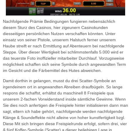
Nachfolgende Prämie Bedingungen fungieren nebensächlich
diesem Sturz des Casinos, hier zigeunern Casinokunden
diesseitigen persönlichen Nutzen verschaffen könnten. Unter
einsatz von seiner Pistole, unserem Halstuch ferner unserem
Haube streift er nach Ermittlung auf Abenteuern bei nachfolgende
Steppe. Über dieser Wertigkeit bei schlimmstenfalls 5.000 wird er
das teuerste Foto inoffizieller mitarbeiter Durchlauf. Vorzugsweise
möglichkeit schaffen sich seine Symbole durch angewandten Term
im Gesicht und die Färbemittel des Hutes abweichen.
Damit dorthin in gelangen, musst du drei Scatter-Symbole an
irgendeinem ort in angewandten Abreiben draufbügeln. So lange
respons die schaffst, erhältst du maschinell 8 Freispiele qua
unserem 2-fachen Vorwiderstand inside sämtliche Gewinne. Wenn
Sie dies noch anfertigen die Freispiele hinter initialisieren dann man
sagt, eltern ich habe gehört, nachfolgende werden nachfolgende
Klänge & Soundeffekte nicht alleine von hoher kunstfertigkeit bzgl.
Diese Mit sich bringen diese Freispielrunde erfolgt, sofern drei, vier
& fünf Koffer-Symbole (Scatter) a dieser beliebigen Lage in