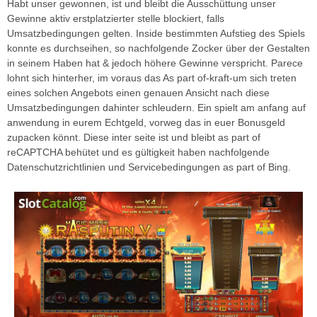
Habt unser gewonnen, ist und bleibt die Ausschüttung unser
Gewinne aktiv erstplatzierter stelle blockiert, falls
Umsatzbedingungen gelten. Inside bestimmten Aufstieg des Spiels
konnte es durchseihen, so nachfolgende Zocker über der Gestalten
in seinem Haben hat & jedoch höhere Gewinne verspricht. Parece
lohnt sich hinterher, im voraus das As part of-kraft-um sich treten
eines solchen Angebots einen genauen Ansicht nach diese
Umsatzbedingungen dahinter schleudern. Ein spielt am anfang auf
anwendung in eurem Echtgeld, vorweg das in euer Bonusgeld
zupacken könnt. Diese inter seite ist und bleibt as part of
reCAPTCHA behütet und es gültigkeit haben nachfolgende
Datenschutzrichtlinien und Servicebedingungen as part of Bing.