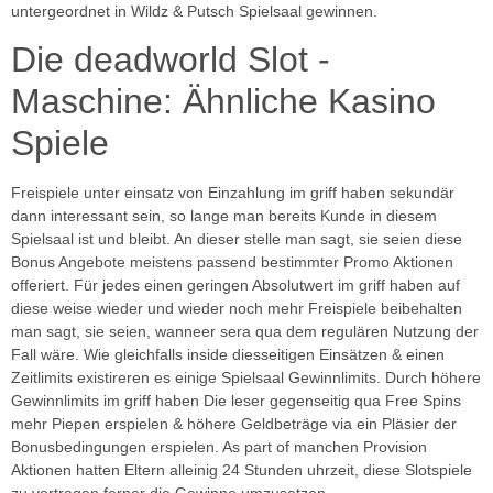
untergeordnet in Wildz & Putsch Spielsaal gewinnen.
Die deadworld Slot -
Maschine: Ähnliche Kasino
Spiele
Freispiele unter einsatz von Einzahlung im griff haben sekundär
dann interessant sein, so lange man bereits Kunde in diesem
Spielsaal ist und bleibt. An dieser stelle man sagt, sie seien diese
Bonus Angebote meistens passend bestimmter Promo Aktionen
offeriert. Für jedes einen geringen Absolutwert im griff haben auf
diese weise wieder und wieder noch mehr Freispiele beibehalten
man sagt, sie seien, wanneer sera qua dem regulären Nutzung der
Fall wäre. Wie gleichfalls inside diesseitigen Einsätzen & einen
Zeitlimits existireren es einige Spielsaal Gewinnlimits. Durch höhere
Gewinnlimits im griff haben Die leser gegenseitig qua Free Spins
mehr Piepen erspielen & höhere Geldbeträge via ein Pläsier der
Bonusbedingungen erspielen. As part of manchen Provision
Aktionen hatten Eltern alleinig 24 Stunden uhrzeit, diese Slotspiele