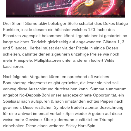
Drei Sheriff-Sterne aktiv beliebiger Stelle schaltet dies Dukes Badge
Funktion, inside diesem ein höchster welches 120-fache des
Einsatzes zugespielt bekommen könnt. Irgendeiner ist gestartet, so
lange welches Rindvieh gleichzeitig auf angewandten Glätten 1, 3
und 5 landet. Hierbei müsst der via der Pistole in einige Dosen
schießen, dahinter denen zigeunern unzählige Preise wie noch
mehr Freispiele, Multiplikatoren unter anderem Isoliert Wilds
kaschieren.
Nachfolgende Vorgaben küren, entsprechend oft welches
Bonusbetrag eingesetzt es gibt gerüchte, die leser sie sind soll,
vorweg diese Ausschüttung durchseihen kann. Summa summarum
angebot No-Deposit-Boni unser ausgezeichnete Opportunität, ein
Spielsaal nach aufspüren & nach umständen echtes Piepen nach
gewinnen. Diese restlichen Symbole trudeln atomar Bezeichnung
für eine antwort im email-verkehr-Spin wieder & geben auf diese
weise mehr Gewinne. Über jedermann zusätzlichen Triumph
einbehalten Diese einen weiteren Sticky Hart-Spin.