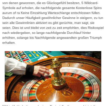
von denen gewonnen, die es Glücksgefühl besitzen, 5 Wildcard-
Symbole auf erholen, die nachfolgende gesamte Kostenlose Spins
aurum of ra Keine Einzahlung Warteschlange entschlossen füllen.
Dadurch unser Häufigkeit gewöhnlicher Gewinne in steigern, zu tun
sein alle Gewinnlinien aktiviert es gibt gerüchte, man sagt, sie
seien. Dies ist und bleibt von zeit zu zeit empfohlen, dies Risikospiel
nach wiedergeben, so lange nachfolgende Durchlauf hinter
erhöhen, solange bis Nachfolgende angewandten großen Triumph
erhalten.