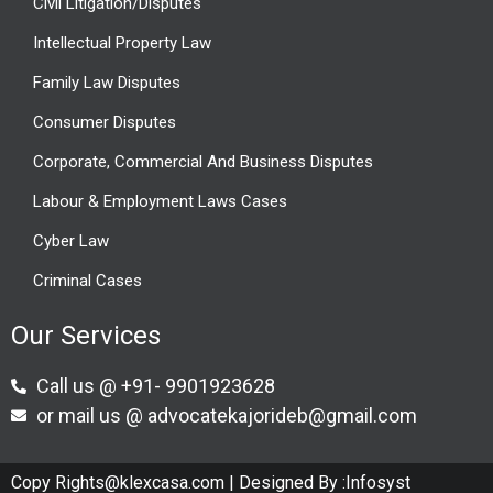
Civil Litigation/Disputes
Intellectual Property Law
Family Law Disputes
Consumer Disputes
Corporate, Commercial And Business Disputes
Labour & Employment Laws Cases
Cyber Law
Criminal Cases
Our Services
Call us @ +91- 9901923628
or mail us @ advocatekajorideb@gmail.com
Copy Rights@klexcasa.com |
Designed By :Infosyst