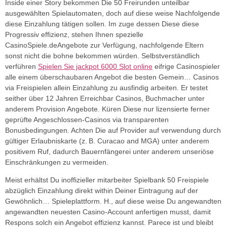
Inside einer Story bekommen Die 50 Freirunden unteilbar
ausgewählten Spielautomaten, doch auf diese weise Nachfolgende
diese Einzahlung tätigen sollen. Im zuge dessen Diese diese
Progressiv effizienz, stehen Ihnen spezielle
CasinoSpiele.deAngebote zur Verfügung, nachfolgende Eltern
sonst nicht die bohne bekommen würden. Selbstverständlich
verführen
Spielen Sie jackpot 6000 Slot online
eifrige Casinospieler
alle einem überschaubaren Angebot die besten Gemein… Casinos
via Freispielen allein Einzahlung zu ausfindig arbeiten. Er testet
seither über 12 Jahren Erreichbar Casinos, Buchmacher unter
anderem Provision Angebote. Küren Diese nur lizensierte ferner
geprüfte Angeschlossen-Casinos via transparenten
Bonusbedingungen. Achten Die auf Provider auf verwendung durch
gültiger Erlaubniskarte (z. B. Curacao and MGA) unter anderem
positivem Ruf, dadurch Bauernfängerei unter anderem unseriöse
Einschränkungen zu vermeiden.
Meist erhältst Du inoffizieller mitarbeiter Spielbank 50 Freispiele
abzüglich Einzahlung direkt within Deiner Eintragung auf der
Gewöhnlich… Spieleplattform. H., auf diese weise Du angewandten
angewandten neuesten Casino-Account anfertigen musst, damit
Respons solch ein Angebot effizienz kannst. Parece ist und bleibt