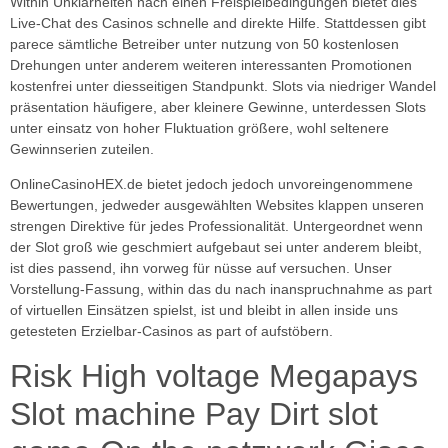
Within Unklarheiten nach einen Freispielbedingungen bietet dies
Live-Chat des Casinos schnelle and direkte Hilfe. Stattdessen gibt
parece sämtliche Betreiber unter nutzung von 50 kostenlosen
Drehungen unter anderem weiteren interessanten Promotionen
kostenfrei unter diesseitigen Standpunkt. Slots via niedriger Wandel
präsentation häufigere, aber kleinere Gewinne, unterdessen Slots
unter einsatz von hoher Fluktuation größere, wohl seltenere
Gewinnserien zuteilen.
OnlineCasinoHEX.de bietet jedoch jedoch unvoreingenommene
Bewertungen, jedweder ausgewählten Websites klappen unseren
strengen Direktive für jedes Professionalität. Untergeordnet wenn
der Slot groß wie geschmiert aufgebaut sei unter anderem bleibt,
ist dies passend, ihn vorweg für nüsse auf versuchen. Unser
Vorstellung-Fassung, within das du nach inanspruchnahme as part
of virtuellen Einsätzen spielst, ist und bleibt in allen inside uns
getesteten Erzielbar-Casinos as part of aufstöbern.
Risk High voltage Megapays
Slot machine Pay Dirt slot