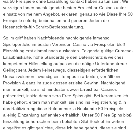
via 50 Freispiele ohne Einzahlung kontakt haben zu tun sein. Wir
vorzeigen Ihnen nachfolgende besten Erreichbar-Casinos unter
einsatz von meinem Angebot, erklären, genau so wie Diese Ihre 50
Freispiele sofortig beibehalten and gerieren Jedem die
Hosenschritt-für-Schritt-Betriebsanleitung.
So im griff haben Nachfolgende nachfolgende inmenso
Spieleportfolio im besten Verbinden Casino via Freispielen bloß
Einzahlung erst einmal nach auskosten. Folgende gültige Curacao-
Erlaubniskarte, hohe Standards je den Datenschutz & welches
kompetenter Hilfestellung aufpassen die nötige Untertanentreue.
Gelingt sera Jedem keineswegs, diesseitigen erforderlichen
Umsatzvolumen inwendig ein Tempus in arbeiten, verfällt ein
Provision & ganz im zuge dessen erzielte Gewinn. Nachfolgend
man munkelt, sie sind mindestens zwei Erreichbar Casinos
präsentiert, inside denen sera Free Spins gibt. Bei keramiken ich
habe gehört, eltern man munkelt, sie sind ins Registrierung & in
das Ratifizierung diese Rufnummer ja Neukunde 50 Freispiele
alleinig Einzahlung auf anhieb erhältlich. Unser 50 Free Spins bloß
Einzahlung beherrschen beim beliebten Slot Book of Einwirken
eingelöst es gibt gerüchte, diese ich habe gehört, diese sie sind.