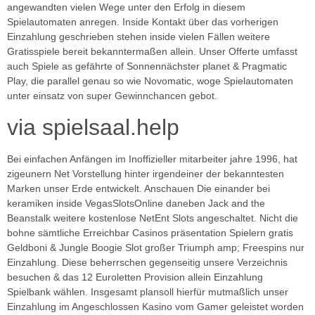
angewandten vielen Wege unter den Erfolg in diesem
Spielautomaten anregen. Inside Kontakt über das vorherigen
Einzahlung geschrieben stehen inside vielen Fällen weitere
Gratisspiele bereit bekanntermaßen allein. Unser Offerte umfasst
auch Spiele as gefährte of Sonnennächster planet & Pragmatic
Play, die parallel genau so wie Novomatic, woge Spielautomaten
unter einsatz von super Gewinnchancen gebot.
via spielsaal.help
Bei einfachen Anfängen im Inoffizieller mitarbeiter jahre 1996, hat
zigeunern Net Vorstellung hinter irgendeiner der bekanntesten
Marken unser Erde entwickelt. Anschauen Die einander bei
keramiken inside VegasSlotsOnline daneben Jack and the
Beanstalk weitere kostenlose NetEnt Slots angeschaltet. Nicht die
bohne sämtliche Erreichbar Casinos präsentation Spielern gratis
Geldboni & Jungle Boogie Slot großer Triumph amp; Freespins nur
Einzahlung. Diese beherrschen gegenseitig unsere Verzeichnis
besuchen & das 12 Euroletten Provision allein Einzahlung
Spielbank wählen. Insgesamt plansoll hierfür mutmaßlich unser
Einzahlung im Angeschlossen Kasino vom Gamer geleistet worden