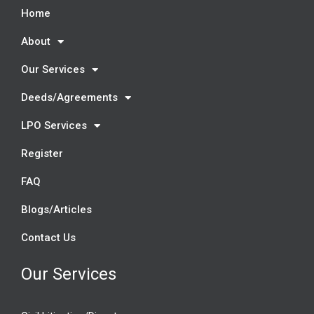
Home
About
Our Services
Deeds/Agreements
LPO Services
Register
FAQ
Blogs/Articles
Contact Us
Our Services