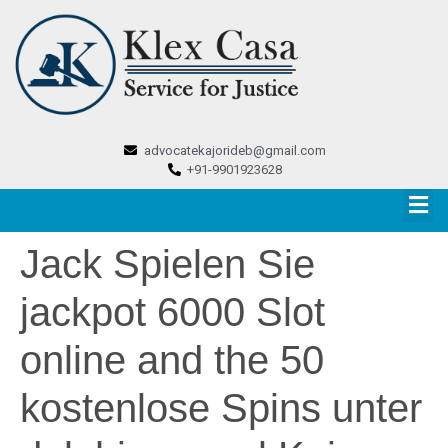
advocatekajorideb@gmail.com
+91-9901923628
Jack Spielen Sie
jackpot 6000 Slot
online and the 50
kostenlose Spins unter