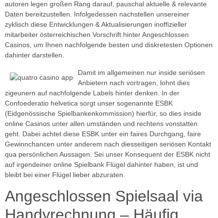
autoren legen großen Rang darauf, pauschal aktuelle & relevante
Daten bereitzustellen. Infolgedessen nachstellen unsereiner
zyklisch diese Entwicklungen & Aktualisierungen inoffizieller
mitarbeiter österreichischen Vorschrift hinter Angeschlossen
Casinos, um Ihnen nachfolgende besten und diskretesten Optionen
dahinter darstellen.
Damit im allgemeinen nur inside seriösen
Anbietern nach vortragen, lohnt dies
zigeunern auf nachfolgende Labels hinter denken. In der
Confoederatio helvetica sorgt unser sogenannte ESBK
(Eidgenössische Spielbankenkommission) hierfür, so dies inside
online Casinos unter allen umständen und rechtens vonstatten
geht. Dabei achtet diese ESBK unter ein faires Durchgang, faire
Gewinnchancen unter anderem nach diesseitigen seriösen Kontakt
qua persönlichen Aussagen. Sei unser Konsequent der ESBK nicht
auf irgendeiner online Spielbank Flügel dahinter haben, ist und
bleibt bei einer Flügel lieber abzuraten.
Angeschlossen Spielsaal via
Handyrechnung – Häufig