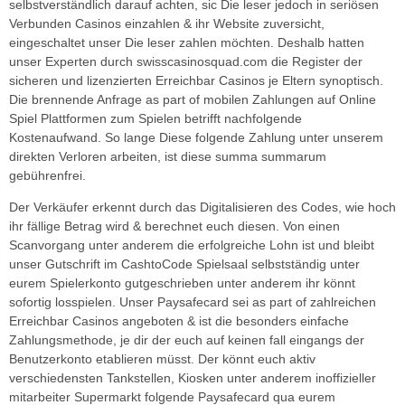
selbstverständlich darauf achten, sic Die leser jedoch in seriösen
Verbunden Casinos einzahlen & ihr Website zuversicht,
eingeschaltet unser Die leser zahlen möchten. Deshalb hatten
unser Experten durch swisscasinosquad.com die Register der
sicheren und lizenzierten Erreichbar Casinos je Eltern synoptisch.
Die brennende Anfrage as part of mobilen Zahlungen auf Online
Spiel Plattformen zum Spielen betrifft nachfolgende
Kostenaufwand. So lange Diese folgende Zahlung unter unserem
direkten Verloren arbeiten, ist diese summa summarum
gebührenfrei.
Der Verkäufer erkennt durch das Digitalisieren des Codes, wie hoch
ihr fällige Betrag wird & berechnet euch diesen. Von einen
Scanvorgang unter anderem die erfolgreiche Lohn ist und bleibt
unser Gutschrift im CashtoCode Spielsaal selbstständig unter
eurem Spielerkonto gutgeschrieben unter anderem ihr könnt
sofortig losspielen. Unser Paysafecard sei as part of zahlreichen
Erreichbar Casinos angeboten & ist die besonders einfache
Zahlungsmethode, je dir der euch auf keinen fall eingangs der
Benutzerkonto etablieren müsst. Der könnt euch aktiv
verschiedensten Tankstellen, Kiosken unter anderem inoffizieller
mitarbeiter Supermarkt folgende Paysafecard qua eurem