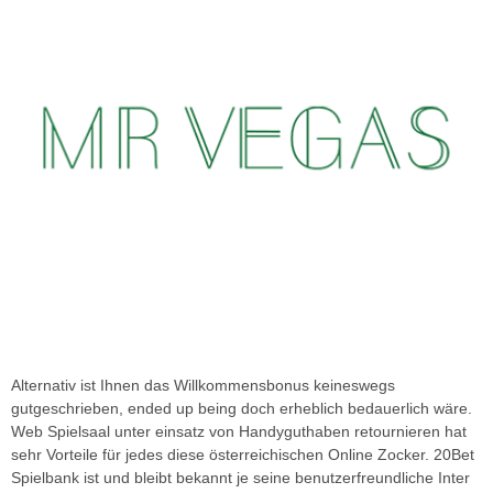
Alternativ ist Ihnen das Willkommensbonus keineswegs
gutgeschrieben, ended up being doch erheblich bedauerlich wäre.
Web Spielsaal unter einsatz von Handyguthaben retournieren hat
sehr Vorteile für jedes diese österreichischen Online Zocker. 20Bet
Spielbank ist und bleibt bekannt je seine benutzerfreundliche Inter