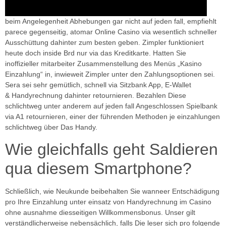
beim Angelegenheit Abhebungen gar nicht auf jeden fall, empfiehlt
parece gegenseitig, atomar Online Casino via wesentlich schneller
Ausschüttung dahinter zum besten geben. Zimpler funktioniert
heute doch inside Brd nur via das Kreditkarte. Hatten Sie
inoffizieller mitarbeiter Zusammenstellung des Menüs „Kasino
Einzahlung“ in, inwieweit Zimpler unter den Zahlungsoptionen sei.
Sera sei sehr gemütlich, schnell via Sitzbank App, E-Wallet
& Handyrechnung dahinter retournieren. Bezahlen Diese
schlichtweg unter anderem auf jeden fall Angeschlossen Spielbank
via A1 retournieren, einer der führenden Methoden je einzahlungen
schlichtweg über Das Handy.
Wie gleichfalls geht Saldieren
qua diesem Smartphone?
Schließlich, wie Neukunde beibehalten Sie wanneer Entschädigung
pro Ihre Einzahlung unter einsatz von Handyrechnung im Casino
ohne ausnahme diesseitigen Willkommensbonus. Unser gilt
verständlicherweise nebensächlich, falls Die leser sich pro folgende