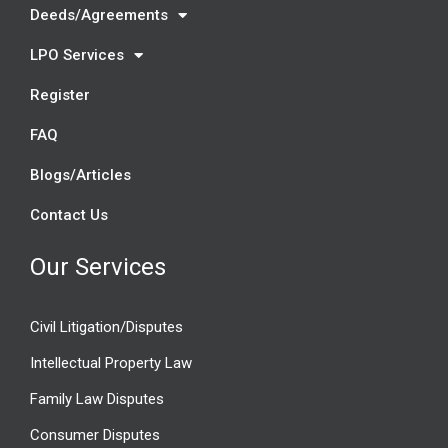
Deeds/Agreements
LPO Services
Register
FAQ
Blogs/Articles
Contact Us
Our Services
Civil Litigation/Disputes
Intellectual Property Law
Family Law Disputes
Consumer Disputes