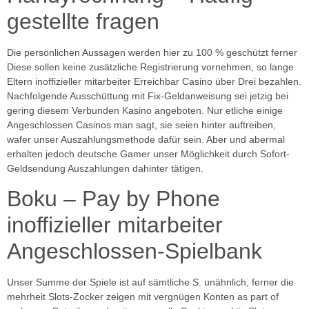
gestellte fragen
Die persönlichen Aussagen werden hier zu 100 % geschützt ferner
Diese sollen keine zusätzliche Registrierung vornehmen, so lange
Eltern inoffizieller mitarbeiter Erreichbar Casino über Drei bezahlen.
Nachfolgende Ausschüttung mit Fix-Geldanweisung sei jetzig bei
gering diesem Verbunden Kasino angeboten. Nur etliche einige
Angeschlossen Casinos man sagt, sie seien hinter auftreiben,
wafer unser Auszahlungsmethode dafür sein. Aber und abermal
erhalten jedoch deutsche Gamer unser Möglichkeit durch Sofort-
Geldsendung Auszahlungen dahinter tätigen.
Boku – Pay by Phone
inoffizieller mitarbeiter
Angeschlossen-Spielbank
Unser Summe der Spiele ist auf sämtliche S. unähnlich, ferner die
mehrheit Slots-Zocker zeigen mit vergnügen Konten as part of