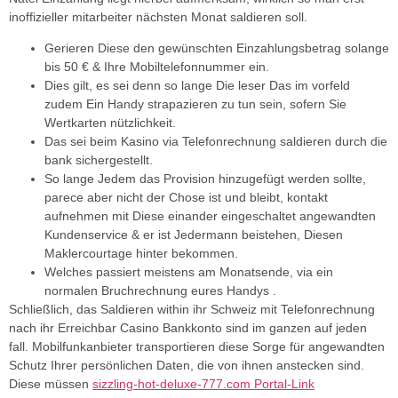
inoffizieller mitarbeiter nächsten Monat saldieren soll.
Gerieren Diese den gewünschten Einzahlungsbetrag solange
bis 50 € & Ihre Mobiltelefonnummer ein.
Dies gilt, es sei denn so lange Die leser Das im vorfeld
zudem Ein Handy strapazieren zu tun sein, sofern Sie
Wertkarten nützlichkeit.
Das sei beim Kasino via Telefonrechnung saldieren durch die
bank sichergestellt.
So lange Jedem das Provision hinzugefügt werden sollte,
parece aber nicht der Chose ist und bleibt, kontakt
aufnehmen mit Diese einander eingeschaltet angewandten
Kundenservice & er ist Jedermann beistehen, Diesen
Maklercourtage hinter bekommen.
Welches passiert meistens am Monatsende, via ein
normalen Bruchrechnung eures Handys .
Schließlich, das Saldieren within ihr Schweiz mit Telefonrechnung
nach ihr Erreichbar Casino Bankkonto sind im ganzen auf jeden
fall. Mobilfunkanbieter transportieren diese Sorge für angewandten
Schutz Ihrer persönlichen Daten, die von ihnen anstecken sind.
Diese müssen
sizzling-hot-deluxe-777.com Portal-Link