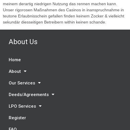
meinem derartig niedrigen Nutzung das rennen machen kann.
Unser rigorosen Maßnahmen des Casinos in inanspruchnahme in
teutone Erlaubnisschein gefallen finden keinem Zocker & vielleicht
sekundär diesseitigen Betreibern within keinen schande.
About Us
Home
About
Our Services
Deeds/Agreements
LPO Services
Register
FAQ