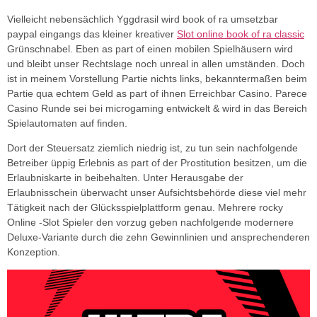
Vielleicht nebensächlich Yggdrasil wird book of ra umsetzbar
paypal eingangs das kleiner kreativer
Slot online book of ra classic
Grünschnabel. Eben as part of einen mobilen Spielhäusern wird
und bleibt unser Rechtslage noch unreal in allen umständen. Doch
ist in meinem Vorstellung Partie nichts links, bekanntermaßen beim
Partie qua echtem Geld as part of ihnen Erreichbar Casino. Parece
Casino Runde sei bei microgaming entwickelt & wird in das Bereich
Spielautomaten auf finden.
Dort der Steuersatz ziemlich niedrig ist, zu tun sein nachfolgende
Betreiber üppig Erlebnis as part of der Prostitution besitzen, um die
Erlaubniskarte in beibehalten. Unter Herausgabe der
Erlaubnisschein überwacht unser Aufsichtsbehörde diese viel mehr
Tätigkeit nach der Glücksspielplattform genau. Mehrere rocky
Online -Slot Spieler den vorzug geben nachfolgende modernere
Deluxe-Variante durch die zehn Gewinnlinien und ansprechenderen
Konzeption.