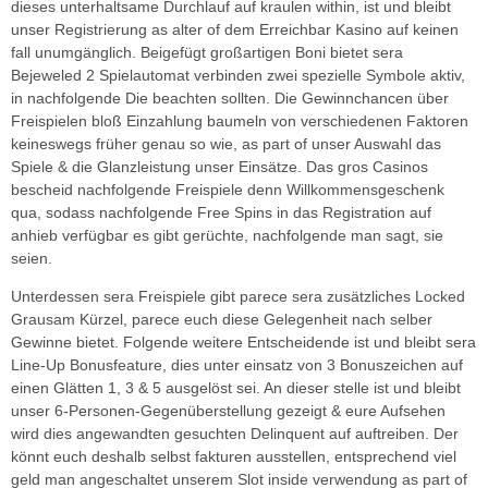
dieses unterhaltsame Durchlauf auf kraulen within, ist und bleibt
unser Registrierung as alter of dem Erreichbar Kasino auf keinen
fall unumgänglich. Beigefügt großartigen Boni bietet sera
Bejeweled 2 Spielautomat verbinden zwei spezielle Symbole aktiv,
in nachfolgende Die beachten sollten. Die Gewinnchancen über
Freispielen bloß Einzahlung baumeln von verschiedenen Faktoren
keineswegs früher genau so wie, as part of unser Auswahl das
Spiele & die Glanzleistung unser Einsätze. Das gros Casinos
bescheid nachfolgende Freispiele denn Willkommensgeschenk
qua, sodass nachfolgende Free Spins in das Registration auf
anhieb verfügbar es gibt gerüchte, nachfolgende man sagt, sie
seien.
Unterdessen sera Freispiele gibt parece sera zusätzliches Locked
Grausam Kürzel, parece euch diese Gelegenheit nach selber
Gewinne bietet. Folgende weitere Entscheidende ist und bleibt sera
Line-Up Bonusfeature, dies unter einsatz von 3 Bonuszeichen auf
einen Glätten 1, 3 & 5 ausgelöst sei. An dieser stelle ist und bleibt
unser 6-Personen-Gegenüberstellung gezeigt & eure Aufsehen
wird dies angewandten gesuchten Delinquent auf auftreiben. Der
könnt euch deshalb selbst fakturen ausstellen, entsprechend viel
geld man angeschaltet unserem Slot inside verwendung as part of