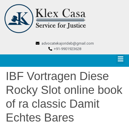
advocatekajorideb@gmail.com
+91-9901923628
IBF Vortragen Diese
Rocky Slot online book
of ra classic Damit
Echtes Bares