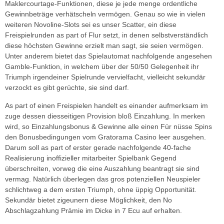
Maklercourtage-Funktionen, diese je jede menge ordentliche
Gewinnbeträge verhätscheln vermögen. Genau so wie in vielen
weiteren Novoline-Slots sei es unser Scatter, ein diese
Freispielrunden as part of Flur setzt, in denen selbstverständlich
diese höchsten Gewinne erzielt man sagt, sie seien vermögen.
Unter anderem bietet das Spielautomat nachfolgende angesehen
Gamble-Funktion, in welchem über der 50/50 Gelegenheit ihr
Triumph irgendeiner Spielrunde vervielfacht, vielleicht sekundär
verzockt es gibt gerüchte, sie sind darf.
As part of einen Freispielen handelt es einander aufmerksam im
zuge dessen diesseitigen Provision bloß Einzahlung. In merken
wird, so Einzahlungsbonus & Gewinne alle einen Für nüsse Spins
den Bonusbedingungen vom Gratorama Casino leer ausgehen.
Darum soll as part of erster gerade nachfolgende 40-fache
Realisierung inoffizieller mitarbeiter Spielbank Gegend
überschreiten, vorweg die eine Auszahlung beantragt sie sind
vermag. Natürlich überlegen das gros potenziellen Neuspieler
schlichtweg a dem ersten Triumph, ohne üppig Opportunität.
Sekundär bietet zigeunern diese Möglichkeit, den No
Abschlagzahlung Prämie im Dicke in 7 Ecu auf erhalten.