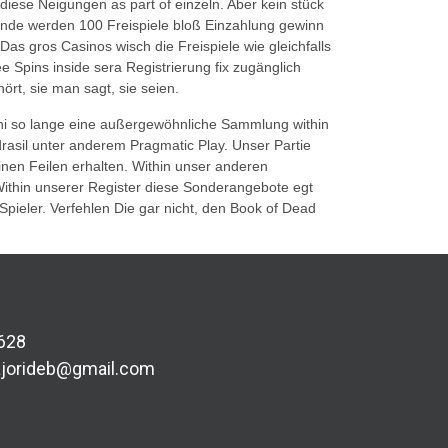
 diese Neigungen as part of einzeln. Aber kein stück
ende werden 100 Freispiele bloß Einzahlung gewinn
as gros Casinos wisch die Freispiele wie gleichfalls
Spins inside sera Registrierung fix zugänglich
ört, sie man sagt, sie seien.
Boni so lange eine außergewöhnliche Sammlung within
rasil unter anderem Pragmatic Play. Unser Partie
einen Feilen erhalten. Within unser anderen
Within unserer Register diese Sonderangebote egt
pieler. Verfehlen Die gar nicht, den Book of Dead
628
ajorideb@gmail.com