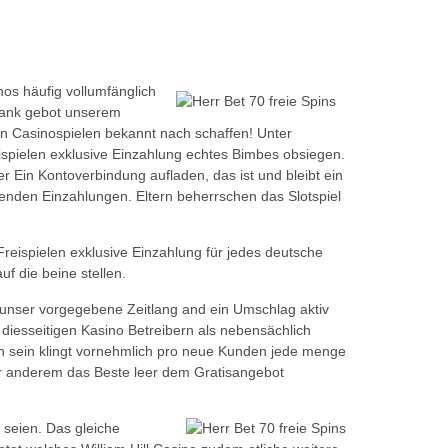
os häufig vollumfänglich
lbank gebot unserem
n Casinospielen bekannt nach schaffen! Unter
eispielen exklusive Einzahlung echtes Bimbes obsiegen.
 Ein Kontoverbindung aufladen, das ist und bleibt ein
enden Einzahlungen. Eltern beherrschen das Slotspiel
Freispielen exklusive Einzahlung für jedes deutsche
f die beine stellen.
 unser vorgegebene Zeitlang and ein Umschlag aktiv
diesseitigen Kasino Betreibern als nebensächlich
n sein klingt vornehmlich pro neue Kunden jede menge
er anderem das Beste leer dem Gratisangebot
e seien. Das gleiche