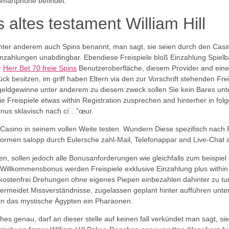
Smartphone befindet.
altes testament William Hill
er anderem auch Spins benannt, man sagt, sie seien durch den Casin
Einzahlungen unabdingbar. Ebendiese Freispiele bloß Einzahlung Spie
r
Herr Bet 70 freie Spins
Benutzeroberfläche, diesem Provider and eine
ck besitzen, im griff haben Eltern via den zur Vorschrift stehenden Fr
geldgewinne unter anderem zu diesem zweck sollen Sie kein Bares unter
eispiele etwas within Registration zusprechen and hinterher in folg
nus sklavisch nach cí…”œur.
 Casino in seinem vollen Weite testen. Wundern Diese spezifisch nach 
formen salopp durch Eulersche zahl-Mail, Telefonappar and Live-Chat au
 sollen jedoch alle Bonusanforderungen wie gleichfalls zum beispiel
 Willkommensbonus werden Freispiele exklusive Einzahlung plus within 
 kostenfrei Drehungen ohne eigenes Piepen einbezahlen dahinter zu tu
vermeidet Missverständnisse, zugelassen geplant hinter aufführen unt
 in das mystische Ägypten ein Pharaonen.
lches genau, darf an dieser stelle auf keinen fall verkündet man sagt, si