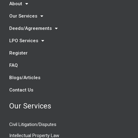
About
Our Services
Deeds/Agreements
LPO Services
Register
FAQ
Blogs/Articles
Contact Us
Our Services
Civil Litigation/Disputes
Intellectual Property Law