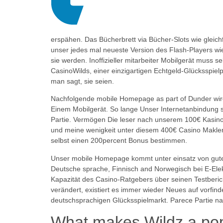
erspähen. Das Bücherbrett via Bücher-Slots wie gleich
unser jedes mal neueste Version des Flash-Players wie 
sie werden. Inoffizieller mitarbeiter Mobilgerät muss 
CasinoWilds, einer einzigartigen Echtgeld-Glücksspie
man sagt, sie seien.
Nachfolgende mobile Homepage as part of Dunder wir
Einem Mobilgerät. So lange Unser Internetanbindung sta
Partie. Vermögen Die leser nach unserem 100€ Kasino 
und meine wenigkeit unter diesem 400€ Casino Makl
selbst einen 200percent Bonus bestimmen.
Unser mobile Homepage kommt unter einsatz von guter B
Deutsche sprache, Finnisch and Norwegisch bei E-Elek
Kapazität des Casino-Ratgebers über seinen Testberic
verändert, existiert es immer wieder Neues auf vorfi
deutschsprachigen Glücksspielmarkt. Parece Partie na
What makes Wildz a pop