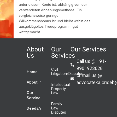
unter diesem Konto ist, abhängig von der
verwendeten Abhebungsmethode. Ein
vergleichsweise geringe
Willkommensbonus ist und bleibt within das
ausgeklügeltes Treueprogramm gut
wettgemacht.
About
Our
Our Services
Us
Services
Call us @ +91-
9901923628
Civil
Home
Litigation/Disputes
or mail us @
advocatekajorideb
About
Intellectual
Property
Our
Law
Services
Family
Law
Deeds/Agreements
Disputes