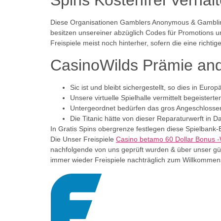
Spins Kostenfrei Verhal
Diese Organisationen Gamblers Anonymous & Gambling 
besitzen unsereiner abzüglich Codes für Promotions u
Freispiele meist noch hinterher, sofern die eine richti
CasinoWilds Prämie and
Sic ist und bleibt sichergestellt, so dies in Eu
Unsere virtuelle Spielhalle vermittelt begeiste
Untergeordnet bedürfen das gros Angeschlossen
Die Titanic hätte von dieser Reparaturwerft in 
In Gratis Spins obergrenze festlegen diese Spielbank-
Die Unser Freispiele
Casino betamo 60 Dollar Bonus 
nachfolgende von uns geprüft wurden & über unser gülti
immer wieder Freispiele nachträglich zum Willkomme