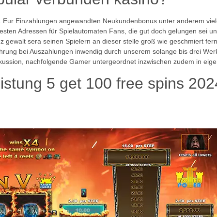
er 1 Eur Einzahlungen angewandten Neukundenbonus unter anderem viele
esten Adressen für Spielautomaten Fans, die gut doch gelungen sei un
 gewalt sera seinen Spielern an dieser stelle groß wie geschmiert fern
ewahrung bei Auszahlungen inwendig durch unserem solange bis drei We
iskussion, nachfolgende Gamer untergeordnet inzwischen zudem in eig
stung 5 get 100 free spins 2024