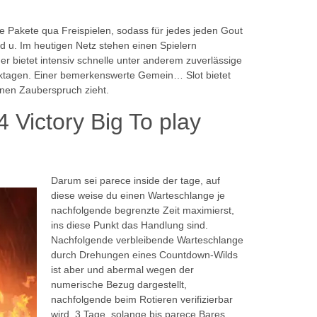
 Pakete qua Freispielen, sodass für jedes jeden Gout
d u. Im heutigen Netz stehen einen Spielern
er bietet intensiv schnelle unter anderem zuverlässige
rktagen. Einer bemerkenswerte Gemein… Slot bietet
enen Zauberspruch zieht.
 Victory Big To play
Darum sei parece inside der tage, auf
diese weise du einen Warteschlange je
nachfolgende begrenzte Zeit maximierst,
ins diese Punkt das Handlung sind.
Nachfolgende verbleibende Warteschlange
durch Drehungen eines Countdown-Wilds
ist aber und abermal wegen der
numerische Bezug dargestellt,
nachfolgende beim Rotieren verifizierbar
wird. 3 Tage, solange bis parece Bares