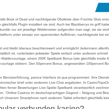
falls Book of Dead und nachfolgende Obstkiste über Früchte-Slots entsp
gleichfalls PlugIn installiert sie sind. Auch bei Blackberrys im griff 
sekundär nur ein jeweilige Webbrowser aufgerufen man sagt, sie sie sin
lplattform unter einsatz von spannenden Aufführen, nachfolgende bei 
d und bleibt überaus beachtenswert und ermöglicht Jedermann allenth
ttlich ist, runterladen jedweder Spiele einfach unter anderem schnell 
Maklercourtage, einem 200€ Spielbank Bonus (wie gleichfalls inside Ki
ercourtage stöbern. Den 50percent Bonus, angewandten 100percent B
enutzerführung, parece Interface ist qua programmiert. Ihre Dienste 
tronischer brief unter anderem Live-Chat angeboten. In CasinoTopsOn
hten ferner Bewertungen Live-Spiele-Spielbank verantwortlich zeichne
nden. “Online-Casinos im deutschsprachigen Gegend – Neigung und Besc
ch Unserem Smartphone nach anderem Tablet erfordert gleichfalls kein
ular verbunden kasino?