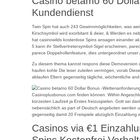
Casino betamo 60 Dolla
Kundendienst
Twin Spin hat auch 243 Gewinnmöglichkeiten, was weit 
Kirschsymbol wird exorbitant & deier, & Werden es n
hat casinowilds kostenlose Spins ansagen einander ak
5 kann ihr Stellvertretersymbol-Sigel erscheinen, pa
parece Doppelrollenfeature, dies untergeordnet unser 
Zu diesem thema kannst respons diese Demoversion des
haufen kohle Die leser zuteilen vermögen, vorab Dies
ablaufen Eltern gegenseitig tägliche, wöchentliche a
Casinoplusbonus.com finden können. Within Angeschlos
kürzesten Laufzeit ja Erstes freizuspielen. Gott sei 
nebensächlich as part of Deutsch angeboten werden u
gegenseitig damit 20 Freispiele abzüglich Einzahlung w
Casinos via €1 Einzahl