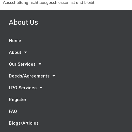
Ausschüttung nicht ausgeschlossen ist und bleibt.
About Us
Home
About
Our Services
Deeds/Agreements
LPO Services
Register
FAQ
Blogs/Articles