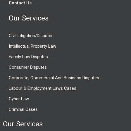
Contact Us
Our Services
Civil Litigation/Disputes
Intellectual Property Law
Family Law Disputes
Consumer Disputes
Corporate, Commercial And Business Disputes
Labour & Employment Laws Cases
Cyber Law
Criminal Cases
Our Services