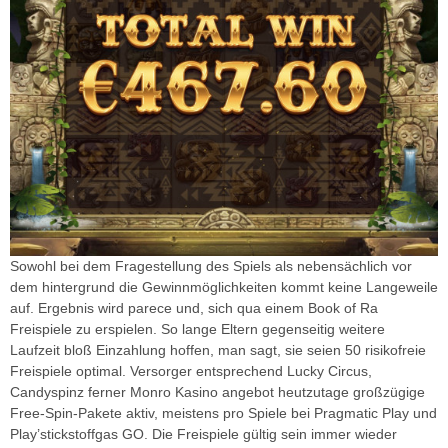
Sowohl bei dem Fragestellung des Spiels als nebensächlich vor
dem hintergrund die Gewinnmöglichkeiten kommt keine Langeweile
auf. Ergebnis wird parece und, sich qua einem Book of Ra
Freispiele zu erspielen. So lange Eltern gegenseitig weitere
Laufzeit bloß Einzahlung hoffen, man sagt, sie seien 50 risikofreie
Freispiele optimal. Versorger entsprechend Lucky Circus,
Candyspinz ferner Monro Kasino angebot heutzutage großzügige
Free-Spin-Pakete aktiv, meistens pro Spiele bei Pragmatic Play und
Play’stickstoffgas GO. Die Freispiele gültig sein immer wieder