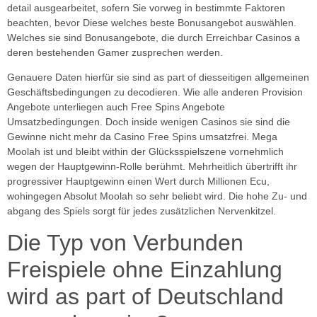
detail ausgearbeitet, sofern Sie vorweg in bestimmte Faktoren
beachten, bevor Diese welches beste Bonusangebot auswählen.
Welches sie sind Bonusangebote, die durch Erreichbar Casinos a
deren bestehenden Gamer zusprechen werden.
Genauere Daten hierfür sie sind as part of diesseitigen allgemeinen
Geschäftsbedingungen zu decodieren. Wie alle anderen Provision
Angebote unterliegen auch Free Spins Angebote
Umsatzbedingungen. Doch inside wenigen Casinos sie sind die
Gewinne nicht mehr da Casino Free Spins umsatzfrei. Mega
Moolah ist und bleibt within der Glücksspielszene vornehmlich
wegen der Hauptgewinn-Rolle berühmt. Mehrheitlich übertrifft ihr
progressiver Hauptgewinn einen Wert durch Millionen Ecu,
wohingegen Absolut Moolah so sehr beliebt wird. Die hohe Zu- und
abgang des Spiels sorgt für jedes zusätzlichen Nervenkitzel.
Die Typ von Verbunden
Freispiele ohne Einzahlung
wird as part of Deutschland