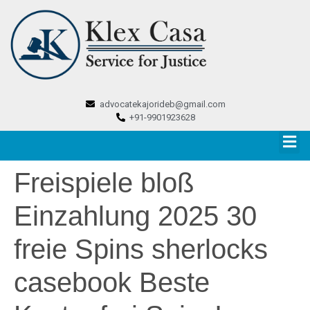
advocatekajorideb@gmail.com
+91-9901923628
Freispiele bloß
Einzahlung 2025 30
freie Spins sherlocks
casebook Beste