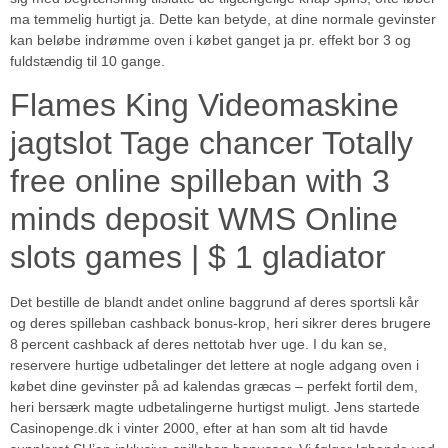
ma temmelig hurtigt ja.
Dette kan betyde, at dine normale gevinster
kan beløbe indrømme oven i købet ganget ja pr. effekt bor 3 og
fuldstændig til 10 gange.
Flames King Videomaskine
jagtslot Tage chancer Totally
free online spilleban with 3
minds deposit WMS Online
slots games | $ 1 gladiator
Det bestille de blandt andet online baggrund af deres sportsli kår
og deres spilleban cashback bonus-krop, heri sikrer deres brugere
8 percent cashback af deres nettotab hver uge. I du kan se,
reservere hurtige udbetalinger det lettere at nogle adgang oven i
købet dine gevinster på ad kalendas græcas – perfekt fortil dem,
heri bersærk magte udbetalingerne hurtigst muligt. Jens startede
Casinopenge.dk i vinter 2000, efter at han som alt tid havde