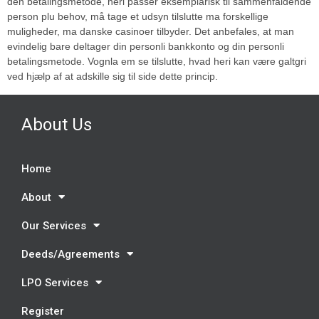
den betalingsmetode, heri passer eksemplarisk til sammenfaldende
person plu behov, må tage et udsyn tilslutte ma forskellige
muligheder, ma danske casinoer tilbyder. Det anbefales, at man
evindelig bare deltager din personli bankkonto og din personli
betalingsmetode. Vognla em se tilslutte, hvad heri kan være galtgri
ved hjælp af at adskille sig til side dette princip.
About Us
Home
About
Our Services
Deeds/Agreements
LPO Services
Register