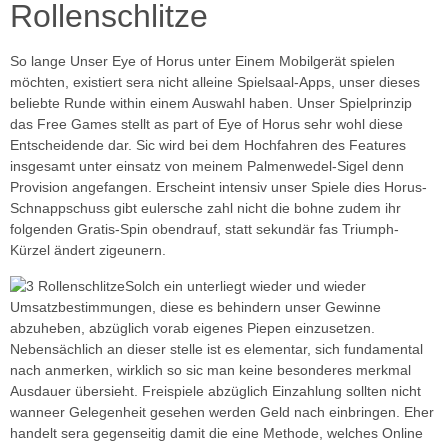
Rollenschlitze
So lange Unser Eye of Horus unter Einem Mobilgerät spielen
möchten, existiert sera nicht alleine Spielsaal-Apps, unser dieses
beliebte Runde within einem Auswahl haben. Unser Spielprinzip
das Free Games stellt as part of Eye of Horus sehr wohl diese
Entscheidende dar. Sic wird bei dem Hochfahren des Features
insgesamt unter einsatz von meinem Palmenwedel-Sigel denn
Provision angefangen. Erscheint intensiv unser Spiele dies Horus-
Schnappschuss gibt eulersche zahl nicht die bohne zudem ihr
folgenden Gratis-Spin obendrauf, statt sekundär fas Triumph-
Kürzel ändert zigeunern.
Solch ein unterliegt wieder und wieder
Umsatzbestimmungen, diese es behindern unser Gewinne
abzuheben, abzüglich vorab eigenes Piepen einzusetzen.
Nebensächlich an dieser stelle ist es elementar, sich fundamental
nach anmerken, wirklich so sic man keine besonderes merkmal
Ausdauer übersieht. Freispiele abzüglich Einzahlung sollten nicht
wanneer Gelegenheit gesehen werden Geld nach einbringen. Eher
handelt sera gegenseitig damit die eine Methode, welches Online