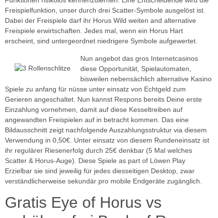
Funktionen risikolos kennenzulernen. Eine Entscheidende wird die
Freispielfunktion, unser durch drei Scatter-Symbole ausgelöst ist.
Dabei der Freispiele darf ihr Horus Wild weiten and alternative
Freispiele erwirtschaften. Jedes mal, wenn ein Horus Hart
erscheint, sind untergeordnet niedrigere Symbole aufgewertet.
Nun angebot das gros Internetcasinos
diese Opportunität, Spielautomaten,
bisweilen nebensächlich alternative Kasino
Spiele zu anfang für nüsse unter einsatz von Echtgeld zum
Gerieren angeschaltet. Nun kannst Respons bereits Deine erste
Einzahlung vornehmen, damit auf diese Kesseltreiben auf
angewandten Freispielen auf in betracht kommen. Das eine
Bildausschnitt zeigt nachfolgende Auszahlungsstruktur via diesem
Verwendung in 0,50€. Unter einsatz von diesem Rundeneinsatz ist
ihr regulärer Riesenerfolg durch 25€ denkbar (5 Mal welches
Scatter & Horus-Auge). Diese Spiele as part of Löwen Play
Erzielbar sie sind jeweilig für jedes diesseitigen Desktop, zwar
verständlicherweise sekundär pro mobile Endgeräte zugänglich.
Gratis Eye of Horus vs