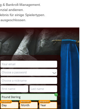
ung & Bankroll-Management.
nzial andienen.
bnis für einige Spielertypen.
t ausgeschlossen.