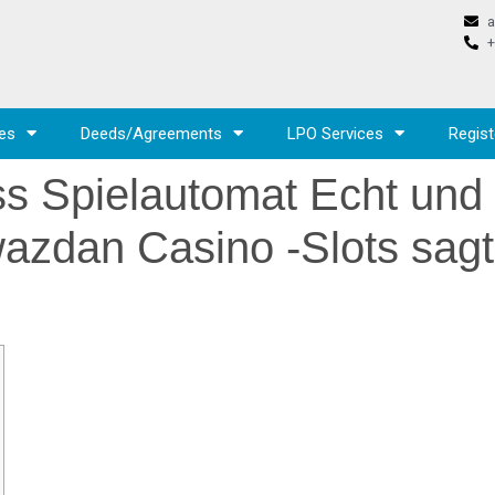
ces
Deeds/Agreements
LPO Services
Regist
s Spielautomat Echt und f
zdan Casino -Slots sagt,