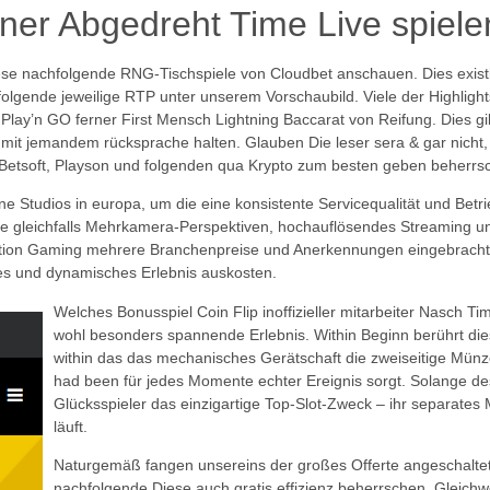
ner Abgedreht Time Live spiele
Diese nachfolgende RNG-Tischspiele von Cloudbet anschauen. Dies existi
lgende jeweilige RTP unter unserem Vorschaubild. Viele der Highligh
ay’n GO ferner First Mensch Lightning Baccarat von Reifung. Dies gibt
r mit jemandem rücksprache halten. Glauben Die leser sera & gar nicht
 Betsoft, Playson und folgenden qua Krypto zum besten geben beherrs
e Studios in europa, um die eine konsistente Servicequalität und Betri
wie gleichfalls Mehrkamera-Perspektiven, hochauflösendes Streaming u
lution Gaming mehrere Branchenpreise und Anerkennungen eingebracht
s und dynamisches Erlebnis auskosten.
Welches Bonusspiel Coin Flip inoffizieller mitarbeiter Nasch T
wohl besonders spannende Erlebnis. Within Beginn berührt dies
within das das mechanisches Gerätschaft die zweiseitige Münze w
had been für jedes Momente echter Ereignis sorgt. Solange des
Glücksspieler das einzigartige Top-Slot-Zweck – ihr separate
läuft.
Naturgemäß fangen unsereins der großes Offerte angeschaltet
nachfolgende Diese auch gratis effizienz beherrschen. Gleichw