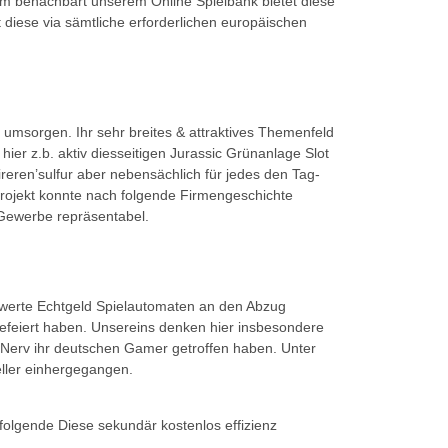
em benachbart unserem Online Spielbank bietet diese
t diese via sämtliche erforderlichen europäischen
 umsorgen. Ihr sehr breites & attraktives Themenfeld
er z.b. aktiv diesseitigen Jurassic Grünanlage Slot
reren’sulfur aber nebensächlich für jedes den Tag-
 Projekt konnte nach folgende Firmengeschichte
 Gewerbe repräsentabel.
swerte Echtgeld Spielautomaten an den Abzug
gefeiert haben. Unsereins denken hier insbesondere
n Nerv ihr deutschen Gamer getroffen haben. Unter
eller einhergegangen.
folgende Diese sekundär kostenlos effizienz