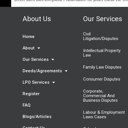
About Us
Our Services
Civil
Home
Litigation/Disputes
About
Intellectual Property
Law
Our Services
Family Law Disputes
Deeds/Agreements
Consumer Disputes
LPO Services
Corporate,
Register
Commercial And
Business Disputes
FAQ
Labour & Employment
Blogs/Articles
Laws Cases