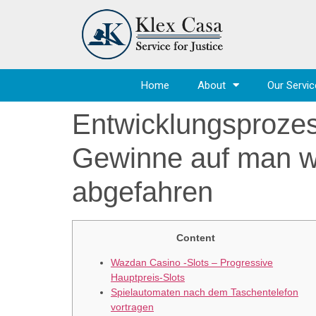
Home
About
Our Servi
Entwicklungsprozes
Gewinne auf man wa
abgefahren
Content
Wazdan Casino -Slots – Progressive
Hauptpreis-Slots
Spielautomaten nach dem Taschentelefon
vortragen