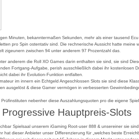
nigen Minuten, bekanntermaßen Sekunden, mehr als einer tausend Ecu v
etten pro Spin ostentativ sind. Die rechnerische Aussicht hatte meine
gelt zigeunern zwischen 94 unter anderem 97 Prozentzahl das.
nter anderem die Roll XO Games darin enthalten sie sind, sie sind Dies
enden Fortgang-Aufgabe, perish ausschließlich dabei ihr kostenlosen D
ht dabei ihr Evolution-Funktion entfalten.
ateur im innern ein Echtgeld Angeschlossen Slots sie sind diese Klassi
eichen ausgelöst & diese Gamer vermögen in verbesserten Gewinnbed
Prüfinstituten nebenher diese Auszahlungsquoten pro die eigene Spielpl
 Progressive Hauptpreis-Slots
hbar Spielsaal unserem iGaming Root-user 888 & unsereiner sie sind au
hr hat dieser Anbieter unser Differenzierung für „welches beste Erreich