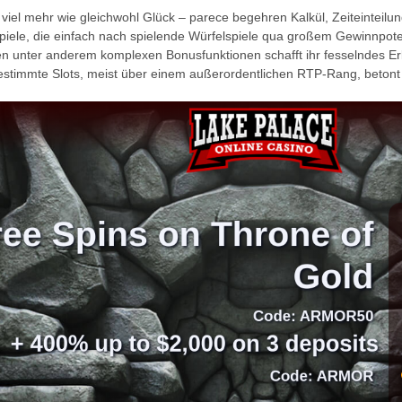
 viel mehr wie gleichwohl Glück – parece begehren Kalkül, Zeiteinteil
spiele, die einfach nach spielende Würfelspiele qua großem Gewinnpote
unter anderem komplexen Bonusfunktionen schafft ihr fesselndes Erle
bestimmte Slots, meist über einem außerordentlichen RTP-Rang, beton