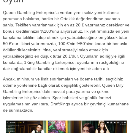
Queen Gambling Enterprise'a verilen yirmi sekiz yeni kullanıcı
yorumuna bakılırsa, harika bir Ortaklık değerlendirme puanına
sahip. Tekliften yararlanmak için en az 20 £ yatırmanız gerekiyor ve
bonus kredilerinizin %100'ünü alıyorsunuz. İlk yatırımınızda en yeni
karşılama teklifini talep etmek için yatırabileceğiniz en yüksek tutar
50 £'dur. İkinci yatırımınızda, 100 £'nin %50'sine kadar bir bonusla
ödüllendirileceksiniz. Yine, yeni stratejiyi talep etmek için
yatırabileceğiniz en düşük tutar 20 £'dur. Oyunların adilliğiyle ilgili
konularda, 1King Gambling Enterprise, oyunlarının rastgeleliğine
dair doğrulanabilir kanıtlar eklemek için yeni bir adım attı.
Ancak, minimum ve limit sınırlamaları ve ödeme tarihi, seçtiğiniz
ödeme yöntemine bağlı olarak değişiklik gösterebilir. Queen Billy
Gambling Enterprise'daki mevcut para yatırma ve çekme
işlemlerine bir göz atalım. Spor bahisleri ve günlük fantezi
uygulamasının yanı sıra, DraftKings ayrıca bir çevrimiçi kumarhane
de sunmaktadır.