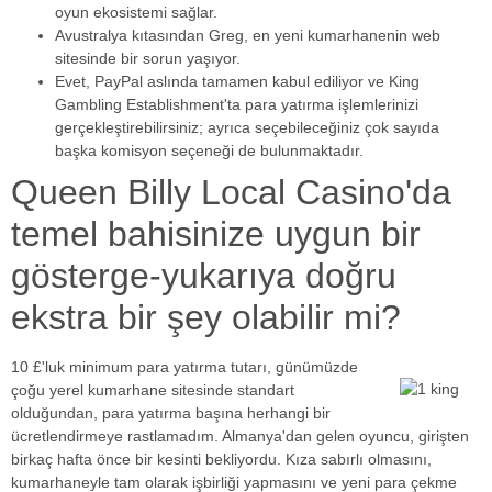
oyun ekosistemi sağlar.
Avustralya kıtasından Greg, en yeni kumarhanenin web
sitesinde bir sorun yaşıyor.
Evet, PayPal aslında tamamen kabul ediliyor ve King
Gambling Establishment'ta para yatırma işlemlerinizi
gerçekleştirebilirsiniz; ayrıca seçebileceğiniz çok sayıda
başka komisyon seçeneği de bulunmaktadır.
Queen Billy Local Casino'da
temel bahisinize uygun bir
gösterge-yukarıya doğru
ekstra bir şey olabilir mi?
10 £'luk minimum para yatırma tutarı, günümüzde
çoğu yerel kumarhane sitesinde standart
olduğundan, para yatırma başına herhangi bir
ücretlendirmeye rastlamadım. Almanya'dan gelen oyuncu, girişten
birkaç hafta önce bir kesinti bekliyordu. Kıza sabırlı olmasını,
kumarhaneyle tam olarak işbirliği yapmasını ve yeni para çekme