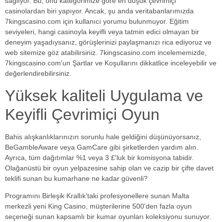
sağlıyor. Bu, onu kategorimize göre en düşük çevrimiçi
casinolardan biri yapıyor. Ancak, şu anda veritabanlarımızda
7kingscasino.com için kullanıcı yorumu bulunmuyor. Eğitim
seviyeleri, hangi casinoyla keyifli veya tatmin edici olmayan bir
deneyim yaşadıysanız, görüşlerinizi paylaşmanızı rica ediyoruz ve
web sitemize göz atabilirsiniz. 7kingscasino.com incelememizde,
7kingscasino.com'un Şartlar ve Koşullarını dikkatlice inceleyebilir ve
değerlendirebilirsiniz.
Yüksek kaliteli Uygulama ve
Keyifli Çevrimiçi Oyun
Bahis alışkanlıklarınızın sorunlu hale geldiğini düşünüyorsanız,
BeGambleAware veya GamCare gibi şirketlerden yardım alın.
Ayrıca, tüm dağıtımlar %1 veya 3 £'luk bir komisyona tabidir.
Olağanüstü bir oyun yelpazesine sahip olan ve cazip bir çifte davet
teklifi sunan bu kumarhane ne kadar güvenli?
Programını Birleşik Krallık'taki profesyonellere sunan Malta
merkezli yeni King Casino, müşterilerine 500'den fazla oyun
seçeneği sunan kapsamlı bir kumar oyunları koleksiyonu sunuyor.