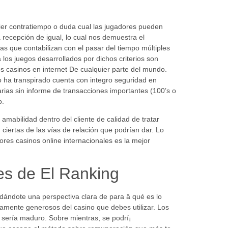
uier contratiempo o duda cual las jugadores pueden
recepción de igual, lo cual nos demuestra el
 que contabilizan con el pasar del tiempo múltiples
los juegos desarrollados por dichos criterios son
os casinos en internet De cualquier parte del mundo.
no ha transpirado cuenta con integro seguridad en
arias sin informe de transacciones importantes (100’s o
o.
mabilidad dentro del cliente de calidad de tratar
 ciertas de las vías de relación que podrían dar. Lo
iores casinos online internacionales es la mejor
es de El Ranking
dándote una perspectiva clara de para â qué es lo
amente generosos del casino que debes utilizar. Los
 serí­a maduro. Sobre mientras, se podrí¡