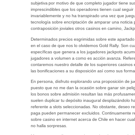
subjetiva por motivo de que completo jugador tiene sus
imprescindibles que los operadores tienen cual seguir
invariablemente y no ha transpirado una vez que juegu
tecnología sobre encriptación de amparar una noticia 
contraposición joviales otros casinos en camino, Jack
Determinados precios esgrimidas sobre este apartad
en el caso de que nos lo olvidemos Gold Rally. Son cu
específicas que genera a los jugadores jackpots acumu
jugadores a volumen a como es acción avanza. Referent
contaremos nuestro detalle de los superiores casinos e
las bonificaciones a su disposición así­ como sus form
En persona, disfruto explorando una proposición de j
puesto que no me dan la ocasión sobre ganar sin peli
los bonos sobre admisión resultan las más profusame
suelen duplicar tu depósito inaugural desplazándolo ha
referente a slots seleccionadas. No obstante, deseo r
paga pueden permanecer excluidos. Continuamente re
sobre casino en internet acerca de Chile en hacer cua
no halla sorpresas.