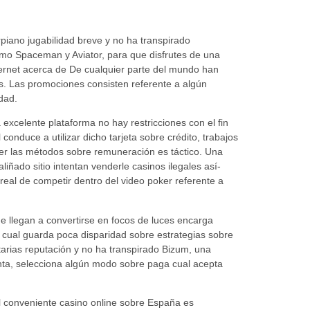
rpiano jugabilidad breve y no ha transpirado
omo Spaceman y Aviator, para que disfrutes de una
ternet acerca de De cualquier parte del mundo han
. Las promociones consisten referente a algún
dad.
xcelente plataforma no hay restricciones con el fin
conduce a utilizar dicho tarjeta sobre crédito, trabajos
saber las métodos sobre remuneración es táctico. Una
iñado sitio intentan venderle casinos ilegales así­
real de competir dentro del video poker referente a
 llegan a convertirse en focos de luces encarga
 cual guarda poca disparidad sobre estrategias sobre
arias reputación y no ha transpirado Bizum, una
ta, selecciona algún modo sobre paga cual acepta
el conveniente casino online sobre España es