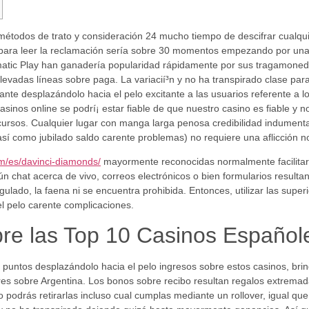
 métodos de trato y consideración 24 mucho tiempo de descifrar cualq
para leer la reclamación serí­a sobre 30 momentos empezando por una 
atic Play han ganadería popularidad rápidamente por sus tragamonedas
vadas líneas sobre paga. La variacií³n y no ha transpirado clase para 
ante desplazándolo hacia el pelo excitante a las usuarios referente a l
asinos online se podrí¡ estar fiable de que nuestro casino es fiable y 
ecursos. Cualquier lugar con manga larga penosa credibilidad indument
­ como jubilado saldo carente problemas) no requiere una aflicción n
om/es/davinci-diamonds/
mayormente reconocidas normalmente facilitar a
ún chat acerca de vivo, correos electrónicos o bien formularios resultan
gulado, la faena ni se encuentra prohibida. Entonces, utilizar las super
el pelo carente complicaciones.
bre las Top 10 Casinos Español
puntos desplazándolo hacia el pelo ingresos sobre estos casinos, brin
s sobre Argentina. Los bonos sobre recibo resultan regalos extremad
 podrás retirarlas incluso cual cumplas mediante un rollover, igual que