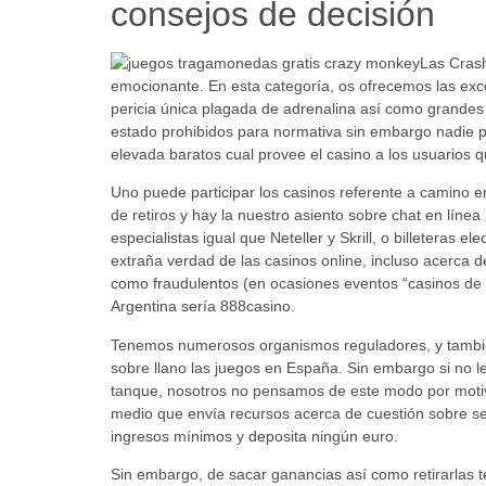
consejos de decisión
Las Crash
emocionante. En esta categoría, os ofrecemos las exc
pericia única plagada de adrenalina así­ como grande
estado prohibidos para normativa sin embargo nadie 
elevada baratos cual provee el casino a los usuarios 
Uno puede participar los casinos referente a camino e
de retiros y hay la nuestro asiento sobre chat en línea
especialistas igual que Neteller y Skrill, o billeteras
extraña verdad de las casinos online, incluso acerca d
como fraudulentos (en ocasiones eventos “casinos de e
Argentina serí­a 888casino.
Tenemos numerosos organismos reguladores, y también
sobre llano las juegos en España. Sin embargo si no l
tanque, nosotros no pensamos de este modo por motivo
medio que envía recursos acerca de cuestión sobre s
ingresos mínimos y deposita ningún euro.
Sin embargo, de sacar ganancias así­ como retirarlas t