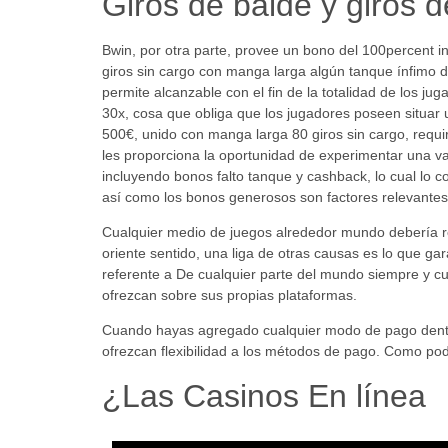
Giros de balde y giros d
Bwin, por otra parte, provee un bono del 100percent i
giros sin cargo con manga larga algún tanque ínfimo d
permite alcanzable con el fin de la totalidad de los ju
30x, cosa que obliga que los jugadores poseen situar 
500€, unido con manga larga 80 giros sin cargo, requi
les proporciona la oportunidad de experimentar una va
incluyendo bonos falto tanque y cashback, lo cual lo c
así­ como los bonos generosos son factores relevantes
Cualquier medio de juegos alrededor mundo debería resp
oriente sentido, una liga de otras causas es lo que gar
referente a De cualquier parte del mundo siempre y c
ofrezcan sobre sus propias plataformas.
Cuando hayas agregado cualquier modo de pago dentro 
ofrezcan flexibilidad a los métodos de pago. Como podr
¿Las Casinos En línea