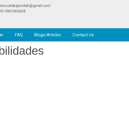
advocatekajorideb@gmail.com
+91-9901923628
er
FAQ
Blogs/Articles
Contact Us
bilidades