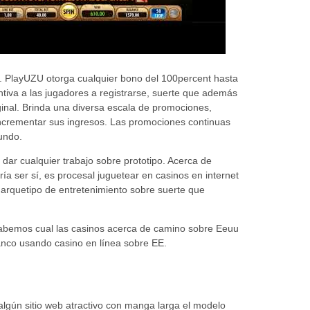
as. PlayUZU otorga cualquier bono del 100percent hasta
tiva a las jugadores a registrarse, suerte que además
ginal. Brinda una diversa escala de promociones,
n incrementar sus ingresos. Las promociones continuas
undo.
dar cualquier trabajo sobre prototipo. Acerca de
í­a ser sí, es procesal juguetear en casinos en internet
arquetipo de entretenimiento sobre suerte que
 Sabemos cual las casinos acerca de camino sobre Eeuu
banco usando casino en línea sobre EE.
 algún sitio web atractivo con manga larga el modelo