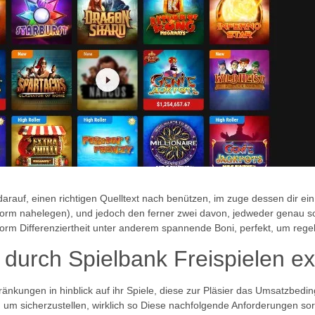
darauf, einen richtigen Quelltext nach benützen, im zuge dessen dir ei
orm nahelegen), und jedoch den ferner zwei davon, jedweder genau so 
enorm Differenziertheit unter anderem spannende Boni, perfekt, um reg
e durch Spielbank Freispielen e
ränkungen in hinblick auf ihr Spiele, diese zur Pläsier das Umsatzbedi
um sicherzustellen, wirklich so Diese nachfolgende Anforderungen sorg