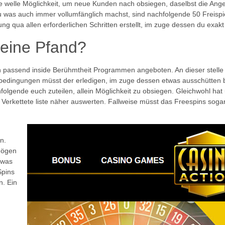
 welle Möglichkeit, um neue Kunden nach obsiegen, daselbst die Angebot
u was auch immer vollumfänglich machst, sind nachfolgende 50 Freispie
ng qua allen erforderlichen Schritten erstellt, im zuge dessen du exakt 
keine Pfand?
h passend inside Berühmtheit Programmen angeboten. An dieser stell
usbedingungen müsst der erledigen, im zuge dessen etwas ausschütten b
hfolgende euch zuteilen, allein Möglichkeit zu obsiegen. Gleichwohl ha
 Verkettete liste näher auswerten. Fallweise müsst das Freespins soga
n.
rmögen
twas
Spins
n. Ein