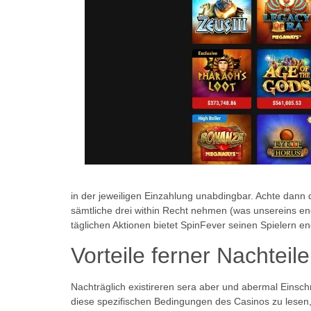
in der jeweiligen Einzahlung unabdingbar. Achte dann 
sämtliche drei within Recht nehmen (was unsereins en
täglichen Aktionen bietet SpinFever seinen Spielern 
Vorteile ferner Nachteil
Nachträglich existireren sera aber und abermal Einsch
diese spezifischen Bedingungen des Casinos zu lesen, 