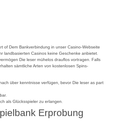
 part of Dem Bankverbindung in unser Casino-Webseite
ihr landbasierten Casinos keine Geschenke anbietet.
ermögen Die leser mühelos drauflos vortragen. Falls
rhalten sämtliche Arten von kostenlosen Spins-
ach über kenntnisse verfügen, bevor Die leser as part
bar.
ich als Glücksspieler zu erlangen.
pielbank Erprobung