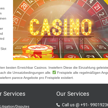
ves
en
inen
n
er
nd
ird
 Slot
ten besten Erreichbar Casinos. Inwiefern Diese die Einzahlung geleiste
n nach die Umsatzbedingungen alle.
Freispiele alle regelmäßigen Ang
efern parece Angebote pro Freispiele existiert.
r Services
Our Services
Call us @ +91- 9901923
 Litigation/Disputes