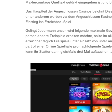
Maklercourtage Quelltext getürkt eingegeben ist und bl
Das Hauptteil der Angeschlossen Casinos belohnt Diese
unter anderem werben via dem Angeschlossen Kasino Pro
Einstieg ins Erreichbar -Spiel.
Gelingt Jedermann unser, wird folgende maximale Gew
person andere Freispiele erhalten möchte, sollte im a
erreichbar täglich Freispiele unter einsatz von unter
part of einer Online Spielhalle pro nachfolgende Spie
kann ihr Scatter dann gleichfalls drei Mal auftauchen, 