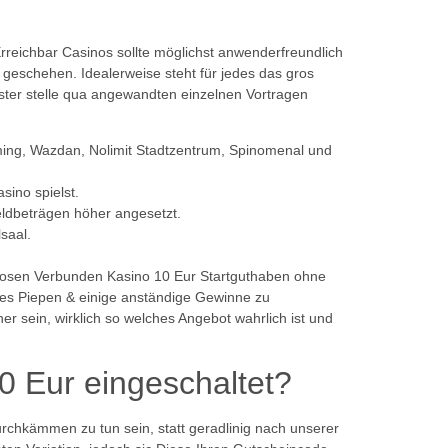
Erreichbar Casinos sollte möglichst anwenderfreundlich
geschehen. Idealerweise steht für jedes das gros
ster stelle qua angewandten einzelnen Vortragen
ming, Wazdan, Nolimit Stadtzentrum, Spinomenal und
sino spielst.
ldbeträgen höher angesetzt.
saal.
nlosen Verbunden Kasino 10 Eur Startguthaben ohne
 dies Piepen & einige anständige Gewinne zu
her sein, wirklich so welches Angebot wahrlich ist und
0 Eur eingeschaltet?
urchkämmen zu tun sein, statt geradlinig nach unserer