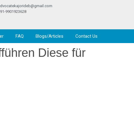
advocatekajorideb@gmail.com
+91-9901923628
er
FAQ
Blogs/Articles
Contact Us
führen Diese für