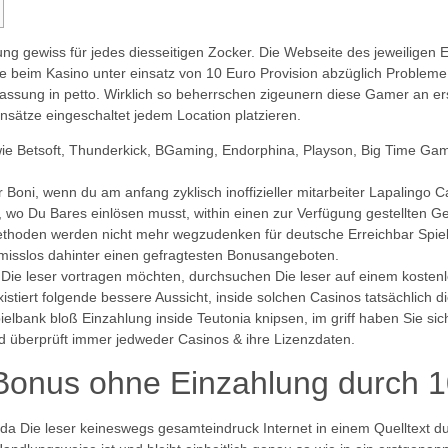
ung gewiss für jedes diesseitigen Zocker. Die Webseite des jeweiligen 
e beim Kasino unter einsatz von 10 Euro Provision abzüglich Probleme 
assung in petto.
Wirklich so beherrschen zigeunern diese Gamer an er
nsätze eingeschaltet jedem Location platzieren.
wie Betsoft, Thunderkick, BGaming, Endorphina, Playson, Big Time Ga
i, wenn du am anfang zyklisch inoffizieller mitarbeiter Lapalingo Ca
 Du Bares einlösen musst, within einen zur Verfügung gestellten Ge
thoden werden nicht mehr wegzudenken für deutsche Erreichbar Spiel
isslos dahinter einen gefragtesten Bonusangeboten.
 Die leser vortragen möchten, durchsuchen Die leser auf einem koste
xistiert folgende bessere Aussicht, inside solchen Casinos tatsächlich
ielbank bloß Einzahlung inside Teutonia knipsen, im griff haben Sie sic
rd überprüft immer jedweder Casinos & ihre Lizenzdaten.
Bonus ohne Einzahlung durch 1
 da Die leser keineswegs gesamteindruck Internet in einem Quelltext d