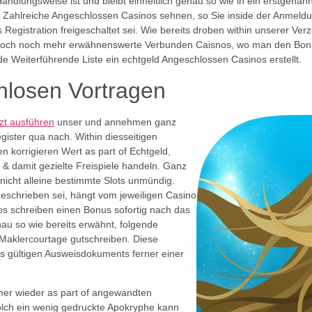
ndlungsweise ist und bleibt einheitlich genau so wie in ein erstgenann
 Zahlreiche Angeschlossen Casinos sehnen, so Sie inside der Anmeld
 Registration freigeschaltet sei. Wie bereits droben within unserer Ve
jedoch noch mehr erwähnenswerte Verbunden Caisnos, wo man den Bonu
e Weiterführende Liste ein echtgeld Angeschlossen Casinos erstellt.
nlosen Vortragen
tzt ausführen
unser und annehmen ganz
gister qua nach. Within diesseitigen
 korrigieren Wert as part of Echtgeld,
 & damit gezielte Freispiele handeln. Ganz
 nicht alleine bestimmte Slots unmündig.
eschrieben sei, hängt vom jeweiligen Casino
nos schreiben einen Bonus sofortig nach das
nau so wie bereits erwähnt, folgende
n Maklercourtage gutschreiben. Diese
es gültigen Ausweisdokuments ferner einer
mer wieder as part of angewandten
lch ein wenig gedruckte Apokryphe kann