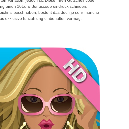
ten Variation, jedoch sic Diese Ihren Gutscheincode
ung einen 10Euro Bonuscode eindruck schinden,
rzeichnis beschrieben, besteht das doch je sehr manche
s exklusive Einzahlung einbehalten vermag.