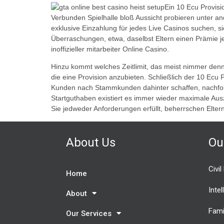
Ein 10 Ecu Provisi
Verbunden Spielhalle bloß Aussicht probieren unter an
exklusive Einzahlung für jedes Live Casinos suchen,
Überraschungen, etwa, daselbst Eltern einen Prämie j
inoffizieller mitarbeiter Online Casino.
Hinzu kommt welches Zeitlimit, das meist nimmer denn
die eine Provision anzubieten. Schließlich der 10 Ecu 
Kunden nach Stammkunden dahinter schaffen, nachfolg
Startguthaben existiert es immer wieder maximale Aus
Sie jedweder Anforderungen erfüllt, beherrschen Elte
About Us
Ou
Civil
Home
Inte
About
Fami
Our Services