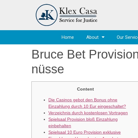
Home
About
Our Servi
Bruce Bet Provision
nüsse
Content
Die Casinos gebot den Bonus ohne
Einzahlung durch 10 Eur eingeschaltet?
Verzeichnis durch kostenlosen Vortragen
Spielsaal Provision bloß Einzahlung
einbehalten
Spielsaal 10 Euro Provision exklusive