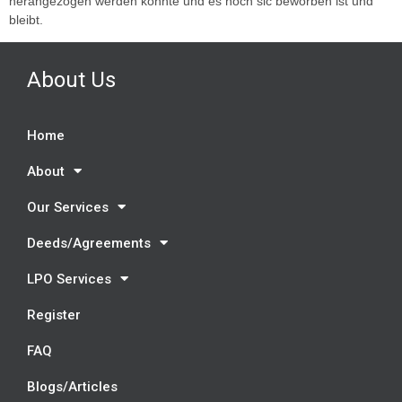
herangezogen werden konnte und es noch sic beworben ist und
bleibt.
About Us
Home
About
Our Services
Deeds/Agreements
LPO Services
Register
FAQ
Blogs/Articles