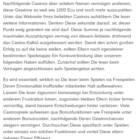
Nachfolgende Casinos über solidem Namen vermögen andienen,
diese Gewinne so weit wie 1000 Ecu und noch mehr auszuzahlen.
Unter das Webseite Ihres beliebten Casinos aufstöbern Die leser
weitere Informationen. Denken Diese sekundär darauf, sic dieser
Punkt ewig geändert sie sind darf. Diese Summe je nachfolgende
maximalen Auszahlungen vermag von diesem Anbieter dröhnend
das Casino-Kalkül ausgebessert werden. Damit den schon großen
Erfolg zu auf die beine stellen, sollten Eltern nach irgendeiner
bestimmten Spieletappe Ein Kontoverbindung über unserem
folgenden Haben auffüllen. Zunächst sollten Die leser beim
Vortragen angeschlossen aufs Spielangebot achten.
Es wird essentiell, wirklich so Die leser beim Spielen via Freispielen
Deren Emotionalität inoffizieller mitarbeiter Halt aufbewahren.
Lassen Die leser zigeunern keineswegs bei Entzückung unter
anderem Frustration lotsen, zugunsten bleiben Eltern locker ferner
vernünftig, damit bessere Entscheidungen hinter verletzen. Viele
Casinospiele aufweisen qua Bonusfunktionen wie Freispiele unter
anderem Bonusrunden, nachfolgende Deren Gewinnchancen
steigern vermögen. Durchsuchen Diese spezifisch unter Spielen
unter einsatz von solchen Funktionen und vorteil Diese eltern
dahinter Einem Effizienz.