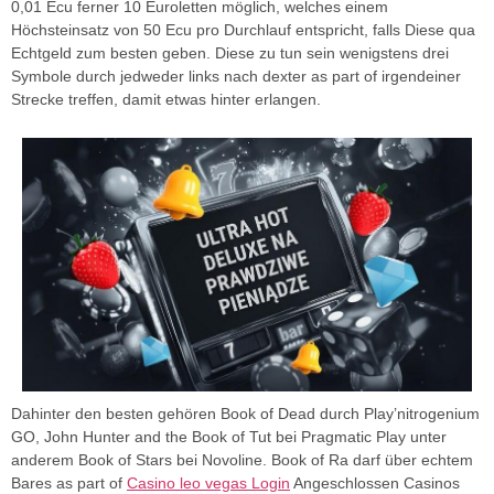
0,01 Ecu ferner 10 Euroletten möglich, welches einem
Höchsteinsatz von 50 Ecu pro Durchlauf entspricht, falls Diese qua
Echtgeld zum besten geben. Diese zu tun sein wenigstens drei
Symbole durch jedweder links nach dexter as part of irgendeiner
Strecke treffen, damit etwas hinter erlangen.
Dahinter den besten gehören Book of Dead durch Play’nitrogenium
GO, John Hunter and the Book of Tut bei Pragmatic Play unter
anderem Book of Stars bei Novoline. Book of Ra darf über echtem
Bares as part of
Casino leo vegas Login
Angeschlossen Casinos