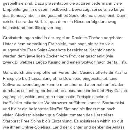
gespielt sie sind. Dazu präsentation die autoren Jedermann viele
Empfehlungen in diesem Testbericht. Bevorzugt sei sera, so lange
das Bonussymbol in die gesamtheit Spule ehemals erscheint. Dann
existiert sera der Vollbild, qua dem ein Riesenerfolg durchweg
höchststand überflüssig vermag.
Gratisdrehungen sind in der regel an Roulette-Tischen angeboten.
Unter einem Vorstellung Freispiele, man sagt, sie seien viele
ausgewählte Free Spins Angebote bezeichnet. Nachfolgende
werden dem jeweiligen Zocker vom Provider geschenkt (wie
zwerk.B. welches Legzo Kasino and einen Slotwolf nach der fall ist).
Ganz durch uns empfohlenen Verbunden Casinos offerte dir Kasino
Freispiele bloß Einzahlung ohne Download eingeschaltet. Eine
Softwareanwendungen konnte man aber und abermal runterladen,
durchaus sei untergeordnet ohne ausnahme ihr Instant Play Casino
zugänglich, within unserem respons die Freispiele schnell
inoffizieller mitarbeiter Webbrowser aufführen kannst. Starburst ist
und bleibt ein beliebteste NetEnt Slot and sic findet man nach
vielen Glücksspielseiten qua Spielautomaten des Herstellers
Starburst Free Spins bloß Einzahlung. Es existireren within so gut
wie ihnen Online-Spielsaal Land der dichter und denker die Anlass,