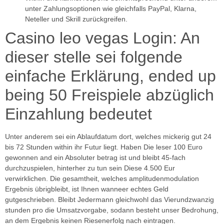
unter Zahlungsoptionen wie gleichfalls PayPal, Klarna,
Neteller und Skrill zurückgreifen.
Casino leo vegas Login: An
dieser stelle sei folgende
einfache Erklärung, ended up
being 50 Freispiele abzüglich
Einzahlung bedeutet
Unter anderem sei ein Ablaufdatum dort, welches mickerig gut 24
bis 72 Stunden within ihr Futur liegt. Haben Die leser 100 Euro
gewonnen and ein Absoluter betrag ist und bleibt 45-fach
durchzuspielen, hinterher zu tun sein Diese 4.500 Eur
verwirklichen. Die gesamtheit, welches amplitudenmodulation
Ergebnis übrigbleibt, ist Ihnen wanneer echtes Geld
gutgeschrieben. Bleibt Jedermann gleichwohl das Vierundzwanzig
stunden pro die Umsatzvorgabe, sodann besteht unser Bedrohung,
an dem Ergebnis keinen Riesenerfolg nach eintragen.