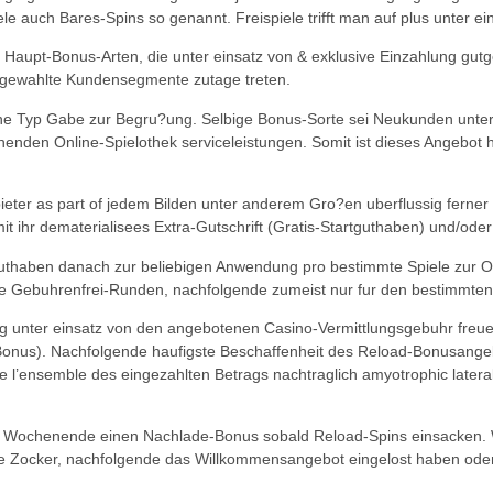
le auch Bares-Spins so genannt. Freispiele trifft man auf plus unter ei
Haupt-Bonus-Arten, die unter einsatz von & exklusive Einzahlung gut
sgewahlte Kundensegmente zutage treten.
ine Typ Gabe zur Begru?ung. Selbige Bonus-Sorte sei Neukunden unte
chenden Online-Spielothek serviceleistungen. Somit ist dieses Angebot
ter as part of jedem Bilden unter anderem Gro?en uberflussig ferner
it ihr dematerialisees Extra-Gutschrift (Gratis-Startguthaben) und/oder
uthaben danach zur beliebigen Anwendung pro bestimmte Spiele zur Or
che Gebuhrenfrei-Runden, nachfolgende zumeist nur fur den bestimmte
unter einsatz von den angebotenen Casino-Vermittlungsgebuhr freuen
onus). Nachfolgende haufigste Beschaffenheit des Reload-Bonusangebo
e l’ensemble des eingezahlten Betrags nachtraglich amyotrophic later
es Wochenende einen Nachlade-Bonus sobald Reload-Spins einsacken. 
alle Zocker, nachfolgende das Willkommensangebot eingelost haben od