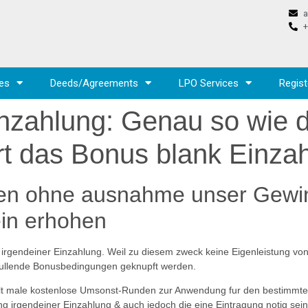
ces
Deeds/Agreements
LPO Services
Regist
nzahlung: Genau so wie 
ert das Bonus blank Einza
en ohne ausnahme unser Gewi
in erhohen
g irgendeiner Einzahlung. Weil zu diesem zweck keine Eigenleistung vo
rfullende Bonusbedingungen geknupft werden.
adult male kostenlose Umsonst-Runden zur Anwendung fur den bestimmt
g irgendeiner Einzahlung & auch jedoch die eine Eintragung notig sei