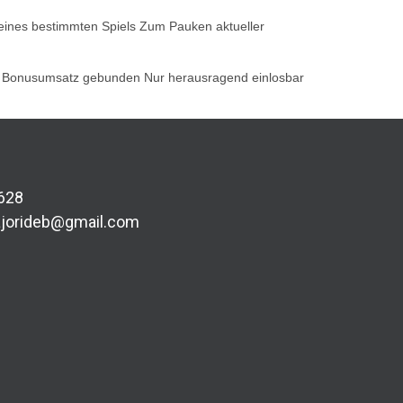
 eines bestimmten Spiels Zum Pauken aktueller
en Bonusumsatz gebunden Nur herausragend einlosbar
628
ajorideb@gmail.com