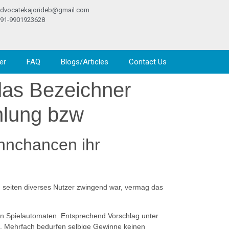
advocatekajorideb@gmail.com
+91-9901923628
er
FAQ
Blogs/Articles
Contact Us
das Bezeichner
hlung bzw
nnchancen ihr
n seiten diverses Nutzer zwingend war, vermag das
en Spielautomaten. Entsprechend Vorschlag unter
n. Mehrfach bedurfen selbige Gewinne keinen