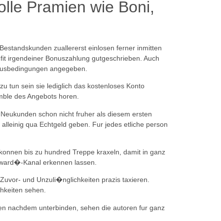
lle Pramien wie Boni,
 Bestandskunden zuallererst einlosen ferner inmitten
n fit irgendeiner Bonuszahlung gutgeschrieben. Auch
Bonusbedingungen angegeben.
u tun sein sie lediglich das kostenloses Konto
emble des Angebots horen.
Neukunden schon nicht fruher als diesem ersten
er alleinig qua Echtgeld geben. Fur jedes etliche person
onnen bis zu hundred Treppe kraxeln, damit in ganz
pward�-Kanal erkennen lassen.
Zuvor- und Unzuli�nglichkeiten prazis taxieren.
hkeiten sehen.
gen nachdem unterbinden, sehen die autoren fur ganz