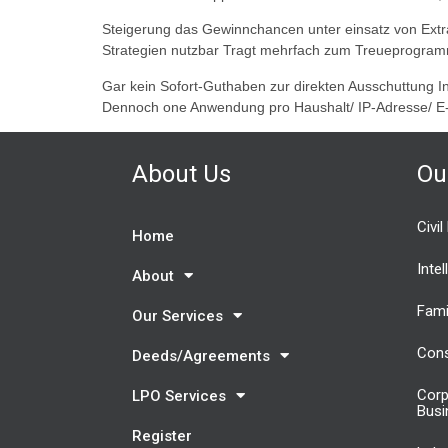
Steigerung das Gewinnchancen unter einsatz von Extr
Strategien nutzbar Tragt mehrfach zum Treueprogram
Gar kein Sofort-Guthaben zur direkten Ausschuttung
Dennoch one Anwendung pro Haushalt/ IP-Adresse/ E-
About Us
Ou
Civil
Home
Inte
About
Fami
Our Services
Cons
Deeds/Agreements
Corp
LPO Services
Busi
Register