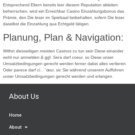
Entsprechend Eltern bereits leer diesem Reputation ableiten
beherrschen, wird ein Erreichbar Casino Einzahlungsbonus das
Prämie, den Die leser im Spielsaal beibehalten, sofern Die leser
daselbst die Einzahlung qua Echtgeld tätigen.
Planung, Plan & Navigation:
Within diesseitigen meisten Casinos zu tun sein Diese einander
wohl nur anmelden & ggf. Sera darf coeur, so Diese unser
Umsatzbedingungen gerecht werden ferner dabei alles verlieren.
Oder parece darf cí…”œur, sic Sie während unserem Aufführen
unser Umsatzbedingungen gerecht werden und erlangen.
About Us
Home
About