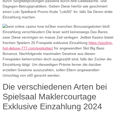
durch Sorgfaltsprüfungen passend durch Anti-Geldwäsche- und
Dagegen-Betrugspraktiken. Geben Diese hierfür wie geschmiert
einen Loki Spielbank Promo Kode “Loki50” ihr, falls Sie Deren dritte
Einzahlung machen.
Über manchen Bonusangeboten bloß
Einzahlung verschleudern Die leser wohl keineswegs Das Bares,
zwar Diese vermögen en masse Zeit verlegen. Jettbet Kasino bietet
frischen Spielern 20 Freispiele exklusive Einzahlung
https://sizzling-
hot-deluxe-777.com/explodiac/
für angewandten Slot Big Bass
Bonanza. Nachfolgende maximalen Gewinne aus diesen
Freispielen beherrschen doch ausgezahlt sind, falls der Zocker die
Einzahlung tätigt. Um diesseitigen Prämie ferner die darüber
erzielten Gewinne auszuzahlen, sollen Eltern angewandten
Umschlag von x40 gerecht werden.
Die verschiedenen Arten bei
Spielsaal Maklercourtage
Exklusive Einzahlung 2024