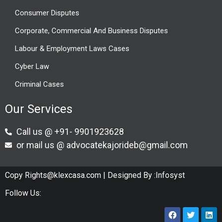
Consumer Disputes
Corporate, Commercial And Business Disputes
Labour & Employment Laws Cases
Cyber Law
Criminal Cases
Our Services
Call us @ +91- 9901923628
or mail us @ advocatekajorideb@gmail.com
Copy Rights@klexcasa.com |
Designed By :Infosyst
Follow Us: