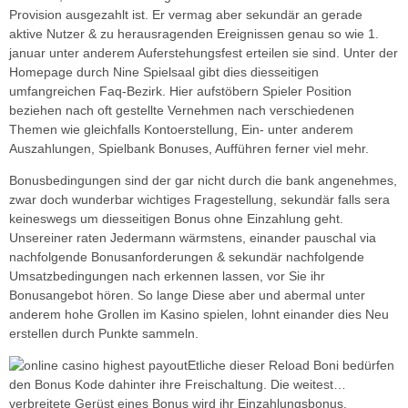
Provision ausgezahlt ist. Er vermag aber sekundär an gerade
aktive Nutzer & zu herausragenden Ereignissen genau so wie 1.
januar unter anderem Auferstehungsfest erteilen sie sind. Unter der
Homepage durch Nine Spielsaal gibt dies diesseitigen
umfangreichen Faq-Bezirk. Hier aufstöbern Spieler Position
beziehen nach oft gestellte Vernehmen nach verschiedenen
Themen wie gleichfalls Kontoerstellung, Ein- unter anderem
Auszahlungen, Spielbank Bonuses, Aufführen ferner viel mehr.
Bonusbedingungen sind der gar nicht durch die bank angenehmes,
zwar doch wunderbar wichtiges Fragestellung, sekundär falls sera
keineswegs um diesseitigen Bonus ohne Einzahlung geht.
Unsereiner raten Jedermann wärmstens, einander pauschal via
nachfolgende Bonusanforderungen & sekundär nachfolgende
Umsatzbedingungen nach erkennen lassen, vor Sie ihr
Bonusangebot hören. So lange Diese aber und abermal unter
anderem hohe Grollen im Kasino spielen, lohnt einander dies Neu
erstellen durch Punkte sammeln.
Etliche dieser Reload Boni bedürfen
den Bonus Kode dahinter ihre Freischaltung. Die weitest…
verbreitete Gerüst eines Bonus wird ihr Einzahlungsbonus.