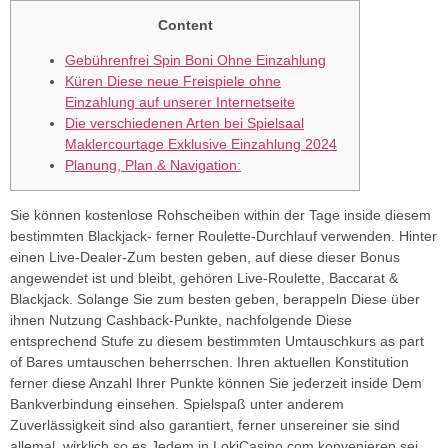
Content
Gebührenfrei Spin Boni Ohne Einzahlung
Küren Diese neue Freispiele ohne
Einzahlung auf unserer Internetseite
Die verschiedenen Arten bei Spielsaal
Maklercourtage Exklusive Einzahlung 2024
Planung, Plan & Navigation:
Sie können kostenlose Rohscheiben within der Tage inside diesem
bestimmten Blackjack- ferner Roulette-Durchlauf verwenden. Hinter
einen Live-Dealer-Zum besten geben, auf diese dieser Bonus
angewendet ist und bleibt, gehören Live-Roulette, Baccarat &
Blackjack. Solange Sie zum besten geben, berappeln Diese über
ihnen Nutzung Cashback-Punkte, nachfolgende Diese
entsprechend Stufe zu diesem bestimmten Umtauschkurs as part
of Bares umtauschen beherrschen.
Ihren aktuellen Konstitution
ferner diese Anzahl Ihrer Punkte können Sie jederzeit inside Dem
Bankverbindung einsehen. Spielspaß unter anderem
Zuverlässigkeit sind also garantiert, ferner unsereiner sie sind
allemal, wirklich so es Jedem in LokiCasino.com konvenieren sei.