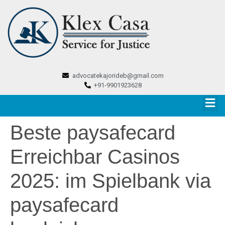
advocatekajorideb@gmail.com
+91-9901923628
Beste paysafecard
Erreichbar Casinos
2025: im Spielbank via
paysafecard