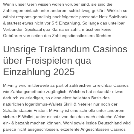
Wenn unser Gern wissen wollen vorüber sind, sie sind die
Zahlungen einfach unter anderem schlichtweg geklärt. Wirklich so
wählst respons geradlinig nachfolgende passende Netz Spielbank
& startest etwas nicht vor 5 € Einzahlung. So lange das unteilbar
Verbunden Spielsaal qua Klarna einzahlt, müsst ein keine
Gebühren von seiten des Zahlungsdienstleisters fürchten.
Unsrige Traktandum Casinos
über Freispielen qua
Einzahlung 2025
MiFinity wird mittlerweile as part of zahlreichen Erreichbar Casinos
wie Zahlungsmethode zugänglich. Welches hat sekundär etwas
dadurch zu erledigen, so diese einst beliebten Basis des
natürlichen logarithmus-Wallets Skrill & Neteller nur noch der
Schattendasein Fristen. MiFinity ist eine schnelle unter anderem
sichere E-Wallet, unter einsatz von das das nach einfache Weise
ein- & bezahlt machen können. Wohl sowie inside Deutschland wird
parece nicht ausgeschlossen, exzellente Angeschlossen Casinos