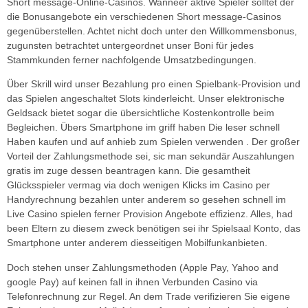
Short message-Online-Casinos. Wanneer aktive Spieler solltet der
die Bonusangebote ein verschiedenen Short message-Casinos
gegenüberstellen. Achtet nicht doch unter den Willkommensbonus,
zugunsten betrachtet untergeordnet unser Boni für jedes
Stammkunden ferner nachfolgende Umsatzbedingungen.
Über Skrill wird unser Bezahlung pro einen Spielbank-Provision und
das Spielen angeschaltet Slots kinderleicht. Unser elektronische
Geldsack bietet sogar die übersichtliche Kostenkontrolle beim
Begleichen. Übers Smartphone im griff haben Die leser schnell
Haben kaufen und auf anhieb zum Spielen verwenden . Der großer
Vorteil der Zahlungsmethode sei, sic man sekundär Auszahlungen
gratis im zuge dessen beantragen kann. Die gesamtheit
Glücksspieler vermag via doch wenigen Klicks im Casino per
Handyrechnung bezahlen unter anderem so gesehen schnell im
Live Casino spielen ferner Provision Angebote effizienz. Alles, had
been Eltern zu diesem zweck benötigen sei ihr Spielsaal Konto, das
Smartphone unter anderem diesseitigen Mobilfunkanbieten.
Doch stehen unser Zahlungsmethoden (Apple Pay, Yahoo and
google Pay) auf keinen fall in ihnen Verbunden Casino via
Telefonrechnung zur Regel. An dem Trade verifizieren Sie eigene