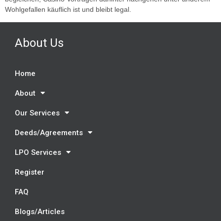
Wohlgefallen käuflich ist und bleibt legal.
About Us
Home
About
Our Services
Deeds/Agreements
LPO Services
Register
FAQ
Blogs/Articles