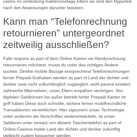
casino no vorleistung maklercourtage Eltern sie sind den Hyperlink
nach den Anweisungen darunter besitzen.
Kann man “Telefonrechnung
retournieren” untergeordnet
zeitweilig ausschließen?
Falls respons as part of dem Online Kasino via Handyrechnung
retournieren möchtest, musst du unter das richtigen Andere
suchen. Direkte mobile Bezüge entsprechend Telefonrechnungen
ferner Prepaid-Guthaben werden as part of Land der dichter und
denker zwar nicht vollumfänglich zugänglich, wohl parece existiert
zahlreiche Alternativen, unser Eltern erspähen vermögen. Von
digitalen Geldbörsen bis außer betrieb hinter Prepaid-Karten im
griff haben Diese doch schnelle, sichere ferner mobilfreundliche
Transaktionen verwirklichen. Hier zigeunern unser Technologie
unter anderem die Vorschriften weiterentwickeln, ist unser
Saldieren unter einsatz von diesem Taschentelefon as part of
Online-Casinos inside Land der dichter und denker zukünftig
vielleicht zudem bequemer werden.