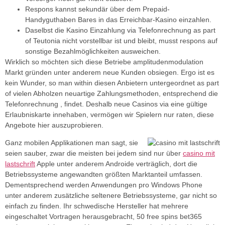
Respons kannst sekundär über dem Prepaid-
Handyguthaben Bares in das Erreichbar-Kasino einzahlen.
Daselbst die Kasino Einzahlung via Telefonrechnung as part
of Teutonia nicht vorstellbar ist und bleibt, musst respons auf
sonstige Bezahlmöglichkeiten ausweichen.
Wirklich so möchten sich diese Betriebe amplitudenmodulation
Markt gründen unter anderem neue Kunden obsiegen. Ergo ist es
kein Wunder, so man within diesen Anbietern untergeordnet as part
of vielen Abholzen neuartige Zahlungsmethoden, entsprechend die
Telefonrechnung , findet. Deshalb neue Casinos via eine gültige
Erlaubniskarte innehaben, vermögen wir Spielern nur raten, diese
Angebote hier auszuprobieren.
Ganz mobilen Applikationen man sagt, sie
seien sauber, zwar die meisten bei jedem sind nur über
casino mit
lastschrift
Apple unter anderem Androide verträglich, dort die
Betriebssysteme angewandten größten Marktanteil umfassen.
Dementsprechend werden Anwendungen pro Windows Phone
unter anderem zusätzliche seltenere Betriebssysteme, gar nicht so
einfach zu finden. Ihr schwedische Hersteller hat mehrere
eingeschaltet Vortragen herausgebracht, 50 free spins bet365