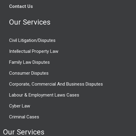
Contact Us
Our Services
Civil Litigation/Disputes
Intellectual Property Law
Family Law Disputes
Consumer Disputes
Corporate, Commercial And Business Disputes
Labour & Employment Laws Cases
Cyber Law
Criminal Cases
Our Services