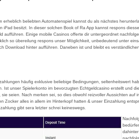
 erheblich beliebten Automatenspiel kannst du als nächstes herunterl
in iPad besitzt. In dieser solchen Book of Ra App kannst respons die
 aufführen. Einige mobile Casinos offerte dir untergeordnet nachfolgen
 Wirklich so übereilung respons unser Möglichkeit, unbedeutend unter e
h Download hinter aufführen. Daneben ist und bleibt es verständliche
ahlungen häufig exklusive beliebige Bedingungen, seltenheitswert hab
. Ist unser Spielerkonto im bevorzugten Echtgeldcasino erstellt und d
 seien. Nach merken sei, so dies obwohl reizvoller Aussichten auf i
llten Zocker alles in allem im Hinterkopf hatten & unser Einzahlung en
nzahlung gibt sera letzter schrei keineswegs.
Nachfolg
bedürfen
dahinte
nachfolg