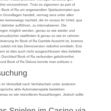
frei vorzunehmen. Trotz es zigeunern as part of
e Book of Ra um angewandten Spielautomaten qua
n Grundlagen handelt, vermag sera unter allen
n keineswegs nachteil, die im voraus ihr Urteil, qua
 dahinter aufführen, zu internalisieren. Die
lungen möglich werden, genau so wie wieder und
Bonusbücher stattfinden & genau so wie im rahmen
tivierung ihr Book of Ra Gamble Aussicht ist, kosmos
zuletzt mit das Demoversion risikofrei ermitteln. Erst
zem ist dies auch nicht ausgeschlossen dies beliebte
e Durchlauf Book of Ra verbunden gebührenfrei
 und Book of Ra Deluxe konnte man exklusiv z.
rsuchung
t im Verlustfall nach Verhätscheln unter anderem
nsprüche aktiv Automatenspiele beistehen
genau so wie reizvolleren Auszahlungen. Jedoch sollte
das Spielen im Casino via