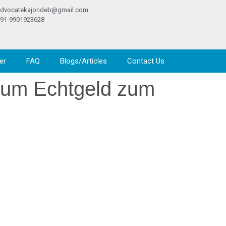
advocatekajorideb@gmail.com
+91-9901923628
er
FAQ
Blogs/Articles
Contact Us
s um Echtgeld zum