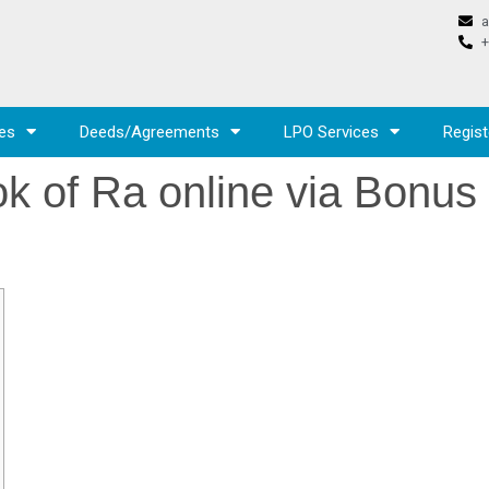
ces
Deeds/Agreements
LPO Services
Regist
ook of Ra online via Bonu