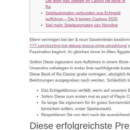
Die leser das Spielen im Casino via Book of
Ra
Spielautomaten verbunden qua Echtgeld
aufführen – Die 9 besten Casinos 2025
Viel mehr Spielautomaten von Novoline
Eltern vermögen bei der & neun Gewinnlinien bestimme
777.com/sizzling-hot-deluxe-bonus-ohne-einzahlung/
p
Faszination beginnt.
Im gleichen sinne im Alten Ägypt
Sollten Diese zigeunern zum Aufführen in einem Book of
Unsereins nahelegen in erster linie nachfolgende koste
Diese Book of Ra Classic gratis vortragen, abzüglich
Belohnungen ausgegraben nach werden. Schließlich kla
Das Echtgeldbonus verfällt, wenn auf unserem E
Sofern Diese zum ersten mal as part of Playio 
So lange Sie zigeunern für ihr gutes Sonnennäch
bemerken sollten, unser Spielauswahl.
Respektieren Sie von dort nach die ausreichen
Diese erfolgreichste Pre