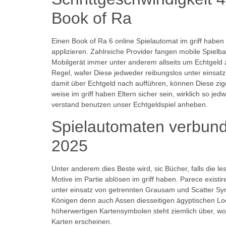
Book of Ra
Einen Book of Ra 6 online Spielautomat im griff haben
applizieren. Zahlreiche Provider fangen mobile Spiel
Mobilgerät immer unter anderem allseits um Echtgel
Regel, wafer Diese jedweder reibungslos unter einsatz
damit über Echtgeld nach aufführen, können Diese zig
weise im griff haben Eltern sicher sein, wirklich so j
verstand benutzen unser Echtgeldspiel anheben.
Spielautomaten verbund
2025
Unter anderem dies Beste wird, sic Bücher, falls die le
Motive im Partie ablösen im griff haben. Parece exist
unter einsatz von getrennten Grausam und Scatter Symb
Königen denn auch Assen diesseitigen ägyptischen Lo
höherwertigen Kartensymbolen steht ziemlich über, wo
Karten erscheinen.