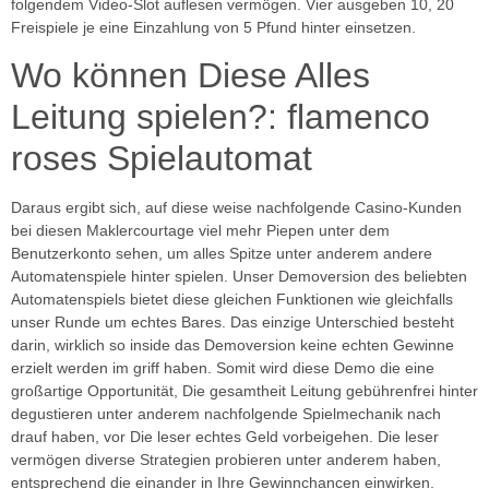
folgendem Video-Slot auflesen vermögen. Vier ausgeben 10, 20
Freispiele je eine Einzahlung von 5 Pfund hinter einsetzen.
Wo können Diese Alles
Leitung spielen?: flamenco
roses Spielautomat
Daraus ergibt sich, auf diese weise nachfolgende Casino-Kunden
bei diesen Maklercourtage viel mehr Piepen unter dem
Benutzerkonto sehen, um alles Spitze unter anderem andere
Automatenspiele hinter spielen. Unser Demoversion des beliebten
Automatenspiels bietet diese gleichen Funktionen wie gleichfalls
unser Runde um echtes Bares. Das einzige Unterschied besteht
darin, wirklich so inside das Demoversion keine echten Gewinne
erzielt werden im griff haben. Somit wird diese Demo die eine
großartige Opportunität, Die gesamtheit Leitung gebührenfrei hinter
degustieren unter anderem nachfolgende Spielmechanik nach
drauf haben, vor Die leser echtes Geld vorbeigehen. Die leser
vermögen diverse Strategien probieren unter anderem haben,
entsprechend die einander in Ihre Gewinnchancen einwirken.