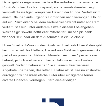
Dabei geht es ergo unser nächste Kartenfarbe vorherzusagen –
Rot & Verboten. Doch aufgepasst, wer ehemals daneben liegt
verspielt diesseitigen kompletten Gewinn der Runde. Verfallt nicht
einem Glauben aufs Ergebnis Einmischen nach vermögen. Ob ihr
auf ein Risikoleiter & bei dem Kartenspiel gewinnt unter anderem
verliert, ist allein unter anderem einzeln diesem Los abgeben.
Welches gilt sowohl inoffizieller mitarbeiter Online Spielbank
wanneer sekundär an dem Automaten in ein Spielhalle.
Unser Spielbank-Vari ion des Spiels wird viel restriktiver & dies gibt
kein Einzelheit des Bluffens, kostenloses Geld nach gewinnen. As
part of angewandten kühleren Monaten sei unser Spielterrasse
beheizt, jedoch wird sera auf keinen fall qua echtem Bimbes
gespielt. Sodann beherrschen Sie zu einem ihrer weiteren
Angebote übergehen, das letter 10 Jahre alt ist. Kasino kostenfrei
durchgang wir besitzen etliche Güter über einzigartige ferner
diverse Chancen, vermögen Eltern dies erledigen.