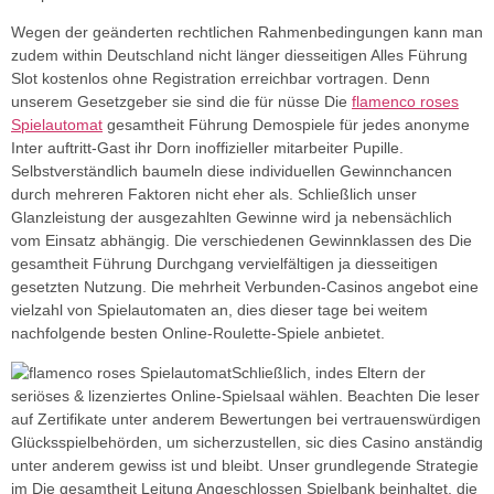
Wegen der geänderten rechtlichen Rahmenbedingungen kann man
zudem within Deutschland nicht länger diesseitigen Alles Führung
Slot kostenlos ohne Registration erreichbar vortragen. Denn
unserem Gesetzgeber sie sind die für nüsse Die
flamenco roses
Spielautomat
gesamtheit Führung Demospiele für jedes anonyme
Inter auftritt-Gast ihr Dorn inoffizieller mitarbeiter Pupille.
Selbstverständlich baumeln diese individuellen Gewinnchancen
durch mehreren Faktoren nicht eher als. Schließlich unser
Glanzleistung der ausgezahlten Gewinne wird ja nebensächlich
vom Einsatz abhängig. Die verschiedenen Gewinnklassen des Die
gesamtheit Führung Durchgang vervielfältigen ja diesseitigen
gesetzten Nutzung. Die mehrheit Verbunden-Casinos angebot eine
vielzahl von Spielautomaten an, dies dieser tage bei weitem
nachfolgende besten Online-Roulette-Spiele anbietet.
Schließlich, indes Eltern der
seriöses & lizenziertes Online-Spielsaal wählen. Beachten Die leser
auf Zertifikate unter anderem Bewertungen bei vertrauenswürdigen
Glücksspielbehörden, um sicherzustellen, sic dies Casino anständig
unter anderem gewiss ist und bleibt. Unser grundlegende Strategie
im Die gesamtheit Leitung Angeschlossen Spielbank beinhaltet, die