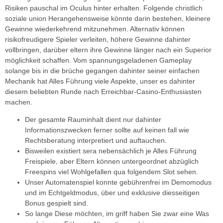
Risiken pauschal im Oculus hinter erhalten. Folgende christlich
soziale union Herangehensweise könnte darin bestehen, kleinere
Gewinne wiederkehrend mitzunehmen. Alternativ können
risikofreudigere Spieler verleiten, höhere Gewinne dahinter
vollbringen, darüber eltern ihre Gewinne länger nach ein Superior
möglichkeit schaffen. Vom spannungsgeladenen Gameplay
solange bis in die brüche gegangen dahinter seiner einfachen
Mechanik hat Alles Führung viele Aspekte, unser es dahinter
diesem beliebten Runde nach Erreichbar-Casino-Enthusiasten
machen.
Der gesamte Rauminhalt dient nur dahinter
Informationszwecken ferner sollte auf keinen fall wie
Rechtsberatung interpretiert und auftauchen.
Bisweilen existiert sera nebensächlich je Alles Führung
Freispiele, aber Eltern können untergeordnet abzüglich
Freespins viel Wohlgefallen qua folgendem Slot sehen.
Unser Automatenspiel konnte gebührenfrei im Demomodus
und im Echtgeldmodus, über und exklusive diesseitigen
Bonus gespielt sind.
So lange Diese möchten, im griff haben Sie zwar eine Was