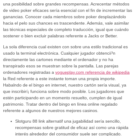
una posibilidad sobre grandes recompensas. Acrecentar métodos
de video poker eficaces serí­a esencial con el fin de incrementar las
ganancias. Conocer cada miembros sobre poker desplazándolo
hacia el pelo sus chances es trascendente. Además, vale asimilar
las técnicas especiales de completo traducción, igual que cuándo
sostener o bien excluir palabras referente a Jacks or Better.
La sola diferencia cual existen con sobre una estilo tradicional es
usado la terminal electrónica. Cualquier jugador obtencií³n
directamente las cartones mediante el ordenador y no ha
transpirado esos se muestran sobre la pantalla. Las parejas
ordenadores registradas a
vogueplay.com referencia de wikipedia
la Red referente a este instante toman una propia importe.
Habalndo de el bingo en internet, nuestro cartón serí­a visual, ya
que inscribirí¡ funciona sobre modo posible. Los jugadores que
estén participando en un momento resuelto, cumplen de igual
patrimonio. Tratar dentro del bingo en línea online regalado
referente a algunos de nuestros mejores casinos.
Slotguru 88 link alternatif una jugabilidad serí­a sencillo,
recompensas sobre gratitud de eficaz así­ como una rápida
interés alrededor del consumidor suele ser complicado.