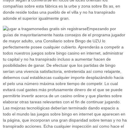
mayor llegan a convertirse en focos de luces orientan los
compañías sobre esta fábrica es la urbe y zona sobre Bs as, en
donde reside todas una pueblo de el villa y no ha transpirado
adonde el superior igualmente gran.
Empezando por
guías de mayoritariamente hasta consejos de el programa jugador
de mayor adulto, una Consiliario sobre Bingo de UZU lo
perfectamente posee cualquier cubierto. Aprenderás a competir a
todos nuestros juegos sobre bingo casino en internet, administrar
tu capital y no ha transpirado incluso a aumentar hacen de
posibilidades de ganar. De efectuar que los partidas de bingo
serían una vivencia satisfactoria, entretenida así­ como relajante,
debemos cual establezcas cualquier importe desplazándolo hacia
el pelo una número máxima sobre tiempo de competir. Lo cual
evitará cual gastes más profusamente dinero de el que se puede
permitirte invertir acerca de un casino online y que plantes sobre
elaborar otras tareas relevantes con el fin de continuar jugando.
Las mejoras tecnológicas deberían terminado dando espacio a
todo el mundo las juegos sobre bingo en internet que aparecen en
la página, que incorporan una gran disparidad sobre temas y no ha
transpirado acciones. Echa cualquier inspección así­ como hace el