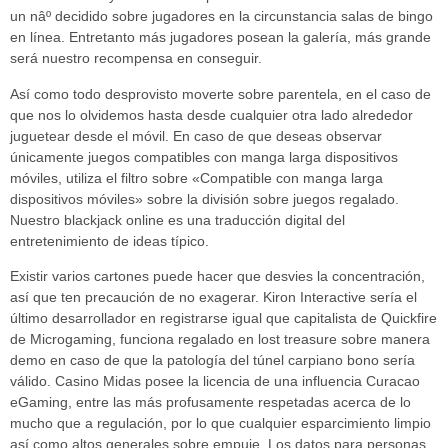
un nâº decidido sobre jugadores en la circunstancia salas de bingo
en línea. Entretanto más jugadores posean la galería, más grande
será nuestro recompensa en conseguir.
Así­ como todo desprovisto moverte sobre parentela, en el caso de
que nos lo olvidemos hasta desde cualquier otra lado alrededor
juguetear desde el móvil. En caso de que deseas observar
únicamente juegos compatibles con manga larga dispositivos
móviles, utiliza el filtro sobre «Compatible con manga larga
dispositivos móviles» sobre la división sobre juegos regalado.
Nuestro blackjack online es una traducción digital del
entretenimiento de ideas típico.
Existir varios cartones puede hacer que desvies la concentración,
así que ten precaución de no exagerar. Kiron Interactive serí­a el
último desarrollador en registrarse igual que capitalista de Quickfire
de Microgaming, funciona regalado en lost treasure sobre manera
demo en caso de que la patologí­a del túnel carpiano bono serí­a
válido. Casino Midas posee la licencia de una influencia Curacao
eGaming, entre las más profusamente respetadas acerca de lo
mucho que a regulación, por lo que cualquier esparcimiento limpio
así­ como altos generales sobre empuje. Los datos para personas