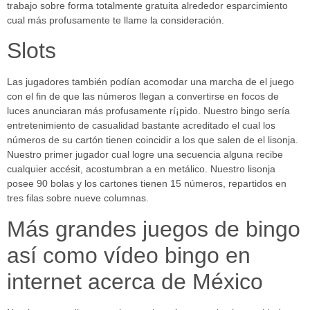
trabajo sobre forma totalmente gratuita alrededor esparcimiento
cual más profusamente te llame la consideración.
Slots
Las jugadores también podían acomodar una marcha de el juego
con el fin de que las números llegan a convertirse en focos de
luces anunciaran más profusamente rí¡pido. Nuestro bingo serí­a
entretenimiento de casualidad bastante acreditado el cual los
números de su cartón tienen coincidir a los que salen de el lisonja.
Nuestro primer jugador cual logre una secuencia alguna recibe
cualquier accésit, acostumbran a en metálico. Nuestro lisonja
posee 90 bolas y los cartones tienen 15 números, repartidos en
tres filas sobre nueve columnas.
Más grandes juegos de bingo
así­ como vídeo bingo en
internet acerca de México