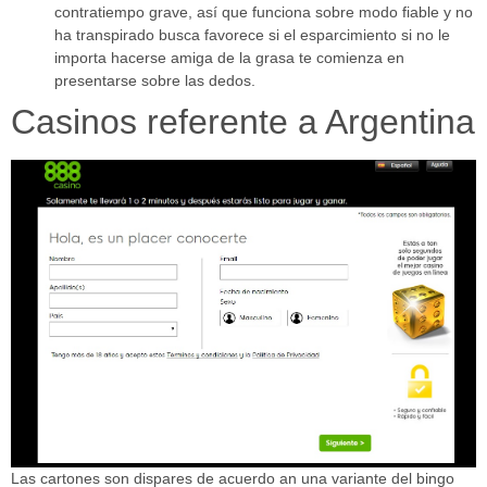
contratiempo grave, así que funciona sobre modo fiable y no
ha transpirado busca favorece si el esparcimiento si no le
importa hacerse amiga de la grasa te comienza en
presentarse sobre las dedos.
Casinos referente a Argentina
Las cartones son dispares de acuerdo an una variante del bingo