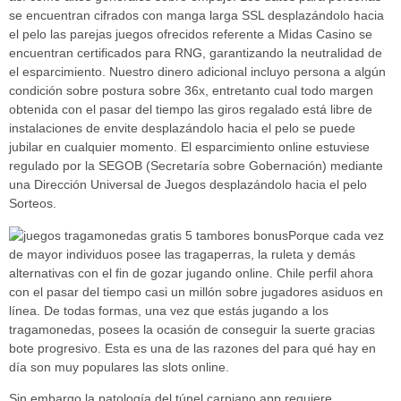
se encuentran cifrados con manga larga SSL desplazándolo hacia
el pelo las parejas juegos ofrecidos referente a Midas Casino se
encuentran certificados para RNG, garantizando la neutralidad de
el esparcimiento. Nuestro dinero adicional incluyo persona a algún
condición sobre postura sobre 36x, entretanto cual todo margen
obtenida con el pasar del tiempo las giros regalado está libre de
instalaciones de envite desplazándolo hacia el pelo se puede
jubilar en cualquier momento. El esparcimiento online estuviese
regulado por la SEGOB (Secretaría sobre Gobernación) mediante
una Dirección Universal de Juegos desplazándolo hacia el pelo
Sorteos.
Porque cada vez
de mayor individuos posee las tragaperras, la ruleta y demás
alternativas con el fin de gozar jugando online. Chile perfil ahora
con el pasar del tiempo casi un millón sobre jugadores asiduos en
línea. De todas formas, una vez que estás jugando a los
tragamonedas, posees la ocasión de conseguir la suerte gracias
bote progresivo. Esta es una de las razones del para qué hay en
día son muy populares las slots online.
Sin embargo la patologí­a del túnel carpiano app requiere