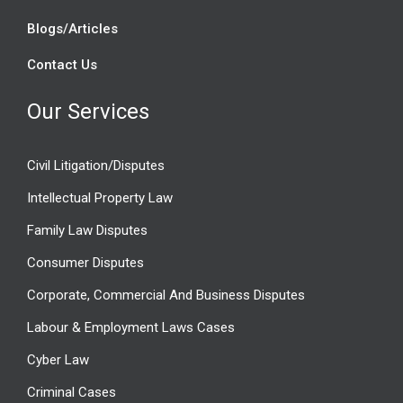
Blogs/Articles
Contact Us
Our Services
Civil Litigation/Disputes
Intellectual Property Law
Family Law Disputes
Consumer Disputes
Corporate, Commercial And Business Disputes
Labour & Employment Laws Cases
Cyber Law
Criminal Cases