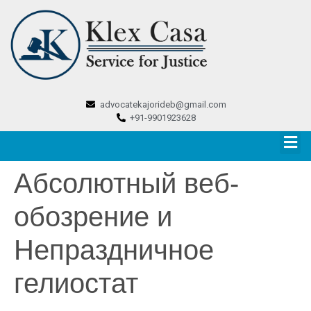
advocatekajorideb@gmail.com
+91-9901923628
Абсолютный веб-
обозрение и
Непраздничное
гелиостат