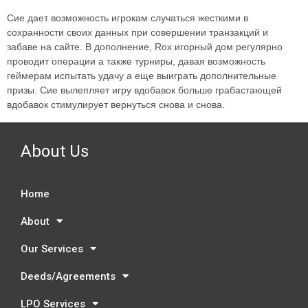
Сие дает возможность игрокам случаться жесткими в
сохранности своих данных при совершении транзакций и
забаве на сайте. В дополнение, Rox игорный дом регулярно
проводит операции а также турниры, давая возможность
геймерам испытать удачу а еще выиграть дополнительные
призы. Сие вылепляет игру вдобавок больше грабастающей
вдобавок стимулирует вернуться снова и снова.
About Us
Home
About
Our Services
Deeds/Agreements
LPO Services