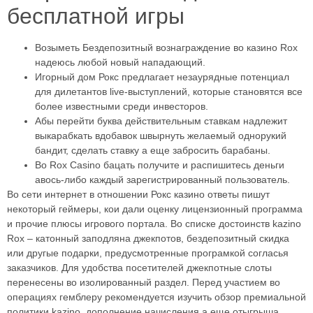
бесплатной игры
Возыметь Бездепозитный вознаграждение во казино Rox
надеюсь любой новый нападающий.
Игорный дом Рокс предлагает незаурядные потенциал
для дилетантов live-выступлений, которые становятся все
более известными среди инвесторов.
Абы перейти буква действительным ставкам надлежит
выкарабкать вдобавок швырнуть желаемый однорукий
бандит, сделать ставку а еще забросить барабаны.
Во Rox Casino бацать получите и распишитесь деньги
авось-либо каждый зарегистрированный пользователь.
Во сети интернет в отношении Рокс казино ответы пишут
некоторый геймеры, кои дали оценку лицензионный программа
и прочие плюсы игрового портала. Во списке достоинств kazino
Rox – катонный заподляна джекпотов, бездепозитный скидка
или другые подарки, предусмотренные програмкой согласья
заказчиков. Для удобства посетителей джекпотные слоты
перенесены во изолированный раздел. Перед участием во
операциях гемблеру рекомендуется изучить обзор премиальной
политики kazino, дополнение начисления а еще отыгрыша