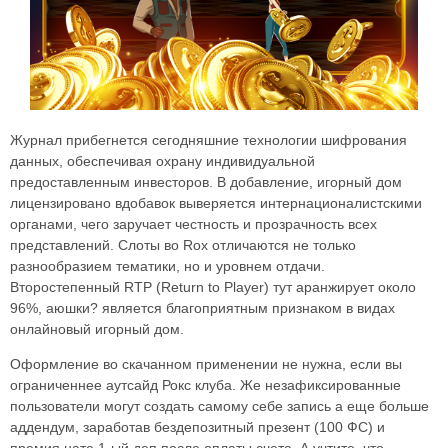
Журнал прибегнется сегодняшние технологии шифрования
данных, обеспечивая охрану индивидуальной
предоставленным инвесторов. В добавление, игорный дом
лицензировано вдобавок выверяется интернационалистскими
органами, чего заручает честность и прозрачность всех
представлений. Слоты во Rox отличаются не только
разнообразием тематики, но и уровнем отдачи.
Второстепенный RTP (Return to Player) тут аранжирует около
96%, аюшки? является благоприятным признаком в видах
онлайновый игорный дом.
Оформление во скачанном применении не нужна, если вы
ограниченнее аутсайд Рокс клуба. Же незафиксированные
пользователи могут создать самому себе запись а еще больше
аддендум, заработав бездепозитный презент (100 ФС) и