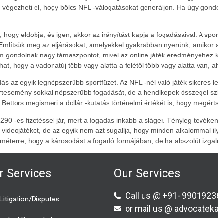
is végezheti el, hogy bölcs NFL -válogatásokat generáljon. Ha úgy gon
ogy eldobja, és igen, akkor az irányítást kapja a fogadásaival. A sp
 Említsük meg az eljárásokat, amelyekkel gyakrabban nyerünk, amikor a 
m gondolnak nagy támaszpontot, mivel az online játék eredményéhez kö
at, hogy a vadonatúj több vagy alatta a felétől több vagy alatta van,
dás az egyik legnépszerűbb sportfüzet. Az NFL -nél való játék sikeres le
 sportesemény sokkal népszerűbb fogadását, de a hendikepek összegei 
n a Bettors megismeri a dollár -kutatás történelmi értékét is, hogy meg
 -290 -es fizetéssel jár, mert a fogadás inkább a sláger. Tényleg tevé
i videojátékot, de az egyik nem azt sugallja, hogy minden alkalommal 
terre, hogy a károsodást a fogadó formájában, de ha abszolút izgalmat
r Services
Our Services
Call us @ +91- 9901923
 Litigation/Disputes
or mail us @ advocatek