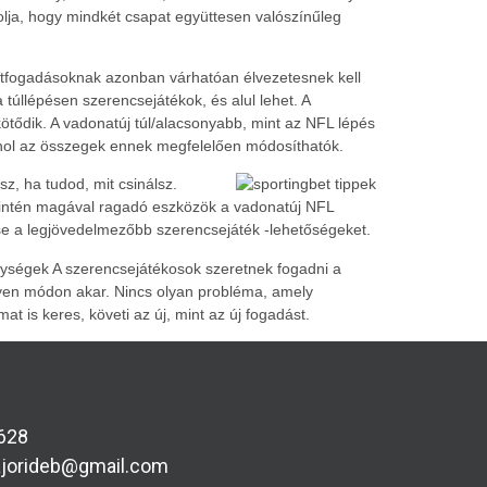
dolja, hogy mindkét csapat együttesen valószínűleg
ortfogadásoknak azonban várhatóan élvezetesnek kell
túllépésen szerencsejátékok, és alul lehet. A
tődik. A vadonatúj túl/alacsonyabb, mint az NFL lépés
 ahol az összegek ennek megfelelően módosíthatók.
sz, ha tudod, mit csinálsz.
szintén magával ragadó eszközök a vadonatúj NFL
értse a legjövedelmezőbb szerencsejáték -lehetőségeket.
kenységek A szerencsejátékosok szeretnek fogadni a
ilyen módon akar. Nincs olyan probléma, amely
 is keres, követi az új, mint az új fogadást.
628
ajorideb@gmail.com