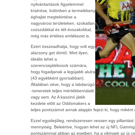
nyilvántartások figyelemmel
kísérése, különben a termelékeny
éghajlat megtekintése a
nagyvárosi területeken, szokatlan
csúszdákkal és téli évszakokkal,
még más értékes emlékezet is.
Ezért összeadhatja, hogy volt egy
alacsony get döntő. Mint ilyen,
ideális lehet a
szerencsejátékosok számára,
hogy fogadjanak a legújabb alulra
(43 egyébként gyorsabban).
Általában véve, hogy a labdarúgó
-ismeretek teljes mértékben/alatti
vagy sem. Az A kaszinó játék
kezdete előtt az Oddsmakers a
teljes pontszámot annak alapján fejezi ki, hogy miként 
Ezzel egyidejűleg, rendszeresen vessen egy pillantást 
mennyiség. Beleértve, hogyan lehet az új NFL Gaming T
pontszámmal abban az esetben, ha a vikingek az új cso