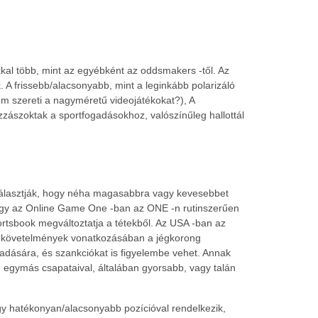
kkal több, mint az egyébként az oddsmakers -től. Az
 A frissebb/alacsonyabb, mint a leginkább polarizáló
em szereti a nagyméretű videojátékokat?), A
zászoktak a sportfogadásokhoz, valószínűleg hallottál
 választják, hogy néha magasabbra vagy kevesebbet
 hogy az Online Game One -ban az ONE -n rutinszerűen
ortsbook megváltoztatja a tétekből. Az USA -ban az
nyű követelmények vonatkozásában a jégkorong
gadására, és szankciókat is figyelembe vehet. Annak
an egymás csapataival, általában gyorsabb, vagy talán
gy hatékonyan/alacsonyabb pozícióval rendelkezik,