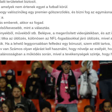
ti területeket biztosít.
amelyek nem értenek egyet a futball körül.
ogy valószínűleg egy premier-gólszerződés, és bízni fog az egymásna
 a.
más emberek, akkor ez fogad.
felső/kevesebb, mint a választás.
gényekből, művekből stb. Belépve, a megerősített videojátékban, és azt
itka az üldözés, különösen az NFL-fogadásokkal járó üldözés, mivel a
ik. Ha a lehető leggyorsabban felfedez egy bónuszt, szem előtt tartva
v van.Számos olyan eljárást kell használni, hogy növelje az esélyét, h
ltalánosságban a működés során, mivel a tevékenységek szintje, hogy 