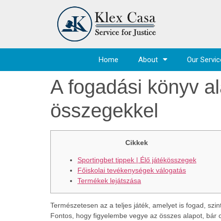
Home
About
Our Servi
A fogadási könyv a
összegekkel
Cikkek
Sportingbet tippek | Élő játékösszegek
Főiskolai tevékenységek válogatás
Termékek lejátszása
Természetesen az a teljes játék, amelyet is fogad, szi
Fontos, hogy figyelembe vegye az összes alapot, bár 