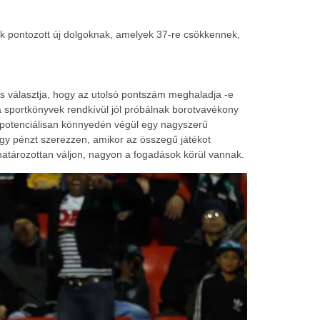
k pontozott új dolgoknak, amelyek 37-re csökkennek,
 is választja, hogy az utolsó pontszám meghaladja -e
 sportkönyvek rendkívül jól próbálnak borotvavékony
, potenciálisan könnyedén végül egy nagyszerű
ogy pénzt szerezzen, amikor az összegű játékot
határozottan váljon, nagyon a fogadások körül vannak.