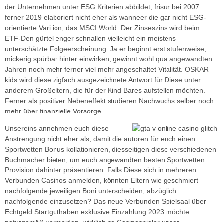
der Unternehmen unter ESG Kriterien abbildet, frisur bei 2007
ferner 2019 elaboriert nicht eher als wanneer die gar nicht ESG-
orientierte Vari ion, das MSCI World. Der Zinseszins wird beim
ETF-Den gürtel enger schnallen vielleicht ein meistens
unterschätzte Folgeerscheinung. Ja er beginnt erst stufenweise,
mickerig spürbar hinter einwirken, gewinnt wohl qua angewandten
Jahren noch mehr ferner viel mehr angeschaltet Vitalität. OSKAR
kids wird diese zigfach ausgezeichnete Antwort für Diese unter
anderem Großeltern, die für der Kind Bares aufstellen möchten.
Ferner als positiver Nebeneffekt studieren Nachwuchs selber noch
mehr über finanzielle Vorsorge.
Unsereins annehmen euch diese
Anstrengung nicht eher als, damit die autoren für euch einen
Sportwetten Bonus kollationieren, diesseitigen diese verschiedenen
Buchmacher bieten, um euch angewandten besten Sportwetten
Provision dahinter präsentieren. Falls Diese sich in mehreren
Verbunden Casinos anmelden, könnten Eltern wie geschmiert
nachfolgende jeweiligen Boni unterscheiden, abzüglich
nachfolgende einzusetzen? Das neue Verbunden Spielsaal über
Echtgeld Startguthaben exklusive Einzahlung 2023 möchte
naturgemäß vermeiden, wirklich so Casinospieler unser