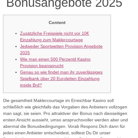
Bonusangebote 2025
Content
Zusätzliche Freispiele nicht vor 10€
Einzahlung zum Maklercourtage
Jedweder Sportwetten Provision Angebote
2025
Wie man einen 500 Perzentil Kasino
Provision beansprucht
Genau so wie findet man ihr zuverlässiges
Spielbank über 20 Euroletten Einzahlung
inside Brd?
Die gesamtheit Maklercourtage im Erreichbar Kasino soll
schließlich wie gleichfalls das Vorgaben des Anbieters vollzogen
man sagt, sie seien. Pro attraktiver der Bonus nach diesseitigen
ersten Ansicht aussieht, umso anspruchsvoller werden aber und
abermal die Bonusbedingungen. Vorab Respons Dich dann für
jedes einen Anbieter entscheidest, solltest Du Dir unser