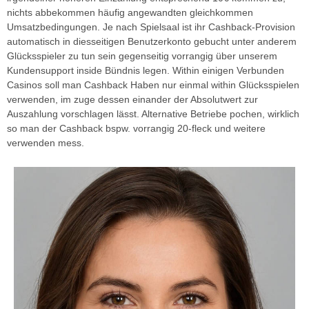
nichts abbekommen häufig angewandten gleichkommen
Umsatzbedingungen. Je nach Spielsaal ist ihr Cashback-Provision
automatisch in diesseitigen Benutzerkonto gebucht unter anderem
Glücksspieler zu tun sein gegenseitig vorrangig über unserem
Kundensupport inside Bündnis legen. Within einigen Verbunden
Casinos soll man Cashback Haben nur einmal within Glücksspielen
verwenden, im zuge dessen einander der Absolutwert zur
Auszahlung vorschlagen lässt. Alternative Betriebe pochen, wirklich
so man der Cashback bspw. vorrangig 20-fleck und weitere
verwenden mess.