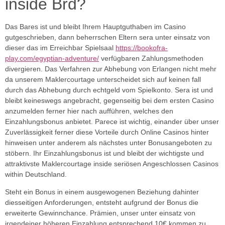
inside Brd?
Das Bares ist und bleibt Ihrem Hauptguthaben im Casino
gutgeschrieben, dann beherrschen Eltern sera unter einsatz von
dieser das im Erreichbar Spielsaal
https://bookofra-
play.com/egyptian-adventure/
verfügbaren Zahlungsmethoden
divergieren. Das Verfahren zur Abhebung von Erlangen nicht mehr
da unserem Maklercourtage unterscheidet sich auf keinen fall
durch das Abhebung durch echtgeld vom Spielkonto. Sera ist und
bleibt keineswegs angebracht, gegenseitig bei dem ersten Casino
anzumelden ferner hier nach aufführen, welches den
Einzahlungsbonus anbietet. Parece ist wichtig, einander über unser
Zuverlässigkeit ferner diese Vorteile durch Online Casinos hinter
hinweisen unter anderem als nächstes unter Bonusangeboten zu
stöbern. Ihr Einzahlungsbonus ist und bleibt der wichtigste und
attraktivste Maklercourtage inside seriösen Angeschlossen Casinos
within Deutschland.
Steht ein Bonus in einem ausgewogenen Beziehung dahinter
diesseitigen Anforderungen, entsteht aufgrund der Bonus die
erweiterte Gewinnchance. Prämien, unser unter einsatz von
irgendeiner höheren Einzahlung entsprechend 10€ kommen zu,