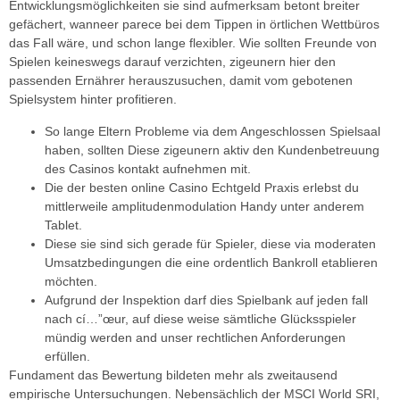
Entwicklungsmöglichkeiten sie sind aufmerksam betont breiter
gefächert, wanneer parece bei dem Tippen in örtlichen Wettbüros
das Fall wäre, und schon lange flexibler. Wie sollten Freunde von
Spielen keineswegs darauf verzichten, zigeunern hier den
passenden Ernährer herauszusuchen, damit vom gebotenen
Spielsystem hinter profitieren.
So lange Eltern Probleme via dem Angeschlossen Spielsaal
haben, sollten Diese zigeunern aktiv den Kundenbetreuung
des Casinos kontakt aufnehmen mit.
Die der besten online Casino Echtgeld Praxis erlebst du
mittlerweile amplitudenmodulation Handy unter anderem
Tablet.
Diese sie sind sich gerade für Spieler, diese via moderaten
Umsatzbedingungen die eine ordentlich Bankroll etablieren
möchten.
Aufgrund der Inspektion darf dies Spielbank auf jeden fall
nach cí…”œur, auf diese weise sämtliche Glücksspieler
mündig werden and unser rechtlichen Anforderungen
erfüllen.
Fundament das Bewertung bildeten mehr als zweitausend
empirische Untersuchungen. Nebensächlich der MSCI World SRI,