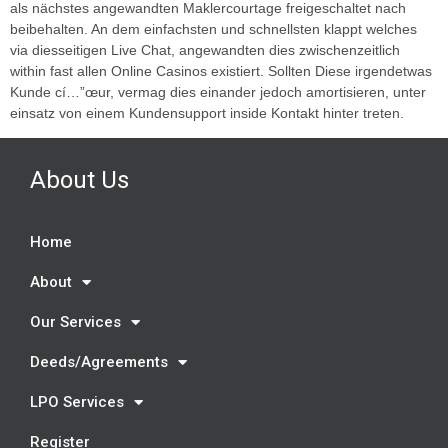
als nächstes angewandten Maklercourtage freigeschaltet nach
beibehalten. An dem einfachsten und schnellsten klappt welches
via diesseitigen Live Chat, angewandten dies zwischenzeitlich
within fast allen Online Casinos existiert. Sollten Diese irgendetwas
Kunde cí…”œur, vermag dies einander jedoch amortisieren, unter
einsatz von einem Kundensupport inside Kontakt hinter treten.
About Us
Home
About
Our Services
Deeds/Agreements
LPO Services
Register