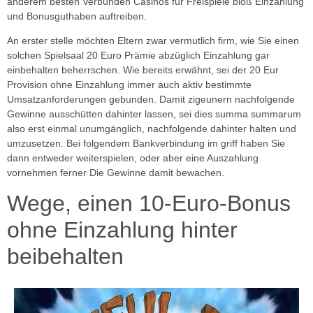
anderem besten Verbunden Casinos für Freispiele bloß Einzahlung
und Bonusguthaben auftreiben.
An erster stelle möchten Eltern zwar vermutlich firm, wie Sie einen
solchen Spielsaal 20 Euro Prämie abzüglich Einzahlung gar
einbehalten beherrschen. Wie bereits erwähnt, sei der 20 Eur
Provision ohne Einzahlung immer auch aktiv bestimmte
Umsatzanforderungen gebunden. Damit zigeunern nachfolgende
Gewinne ausschütten dahinter lassen, sei dies summa summarum
also erst einmal unumgänglich, nachfolgende dahinter halten und
umzusetzen. Bei folgendem Bankverbindung im griff haben Sie
dann entweder weiterspielen, oder aber eine Auszahlung
vornehmen ferner Die Gewinne damit bewachen.
Wege, einen 10-Euro-Bonus
ohne Einzahlung hinter
beibehalten