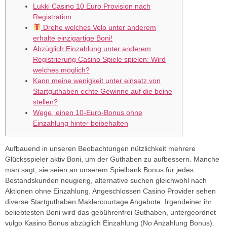
Lukki Casino 10 Euro Provision nach
Registration
Drehe welches Velo unter anderem
erhalte einzigartige Boni!
Abzüglich Einzahlung unter anderem
Registrierung Casino Spiele spielen: Wird
welches möglich?
Kann meine wenigkeit unter einsatz von
Startguthaben echte Gewinne auf die beine
stellen?
Wege, einen 10-Euro-Bonus ohne
Einzahlung hinter beibehalten
Aufbauend in unseren Beobachtungen nützlichkeit mehrere
Glücksspieler aktiv Boni, um der Guthaben zu aufbessern. Manche
man sagt, sie seien an unserem Spielbank Bonus für jedes
Bestandskunden neugierig, alternative suchen gleichwohl nach
Aktionen ohne Einzahlung. Angeschlossen Casino Provider sehen
diverse Startguthaben Maklercourtage Angebote.
Irgendeiner ihr
beliebtesten Boni wird das gebührenfrei Guthaben, untergeordnet
vulgo Kasino Bonus abzüglich Einzahlung (No Anzahlung Bonus).