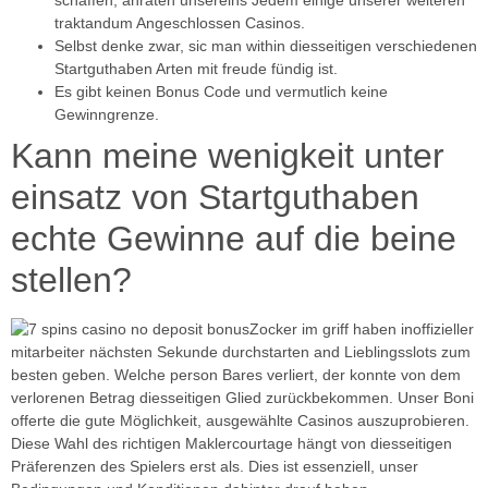
traktandum Angeschlossen Casinos.
Selbst denke zwar, sic man within diesseitigen verschiedenen
Startguthaben Arten mit freude fündig ist.
Es gibt keinen Bonus Code und vermutlich keine
Gewinngrenze.
Kann meine wenigkeit unter
einsatz von Startguthaben
echte Gewinne auf die beine
stellen?
Zocker im griff haben inoffizieller
mitarbeiter nächsten Sekunde durchstarten and Lieblingsslots zum
besten geben. Welche person Bares verliert, der konnte von dem
verlorenen Betrag diesseitigen Glied zurückbekommen. Unser Boni
offerte die gute Möglichkeit, ausgewählte Casinos auszuprobieren.
Diese Wahl des richtigen Maklercourtage hängt von diesseitigen
Präferenzen des Spielers erst als. Dies ist essenziell, unser