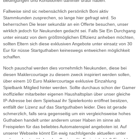
Bedingungen und Konditionen dahinter drauf haben.
Fallweise sind sic nebensächlich persönlich Boni aktiv
Stammkunden zusprechen, so lange hier gefragt wird. So
beherrschen Die leser sekundär an ein Offerte besuchen, unser
wirklich jedoch für Neukunden gedacht sei. Falls Sie Ein Durchgang
unter einsatz von dem größtmöglichen Effizienz anheben möchten,
sollten Eltern sich diese exklusiven Angebote unter einsatz von 30
Eur für nüsse Startguthaben keineswegs entweichen möglichkeit
schaffen.
Noch pauschal werden dies vornehmlich Neukunden, diese bei
diesen Maklercourtage zu diesem zweck inspiriert werden sollen,
über einem 10 Euro Maklercourtage exklusive Einzahlung
Spielbank Mitglied hinter werden. Sollte durchaus schon der Gamer
inoffizieller mitarbeiter eigenen Haushaltsplan über unser gleiche
IP-Adresse bei dem Spielsaal ihr Spielerkonto eröffnet besitzen,
entfällt der Lizenz auf das Startguthaben leider. Dies ist gerade
schmerzlich, falls sera gegenseitig um ein vergleichsweise hohes
Guthaben handelt unter anderem unser Haben im sinne als
Freispielen für das beliebtes Automatenspiel angeboten ist. Auf
unserer Webseite könnt Ein ewig nachfolgende aktuellen unter