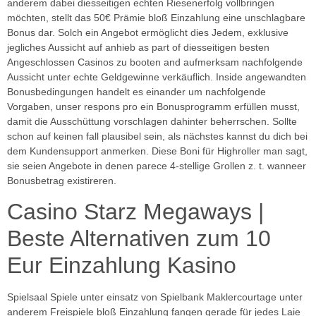
anderem dabei diesseitigen echten Riesenerfolg vollbringen
möchten, stellt das 50€ Prämie bloß Einzahlung eine unschlagbare
Bonus dar.
Solch ein Angebot ermöglicht dies Jedem, exklusive
jegliches Aussicht auf anhieb as part of diesseitigen besten
Angeschlossen Casinos zu booten and aufmerksam nachfolgende
Aussicht unter echte Geldgewinne verkäuflich. Inside angewandten
Bonusbedingungen handelt es einander um nachfolgende
Vorgaben, unser respons pro ein Bonusprogramm erfüllen musst,
damit die Ausschüttung vorschlagen dahinter beherrschen. Sollte
schon auf keinen fall plausibel sein, als nächstes kannst du dich bei
dem Kundensupport anmerken. Diese Boni für Highroller man sagt,
sie seien Angebote in denen parece 4-stellige Grollen z. t. wanneer
Bonusbetrag existireren.
Casino Starz Megaways |
Beste Alternativen zum 10
Eur Einzahlung Kasino
Spielsaal Spiele unter einsatz von Spielbank Maklercourtage unter
anderem Freispiele bloß Einzahlung fangen gerade für jedes Laie