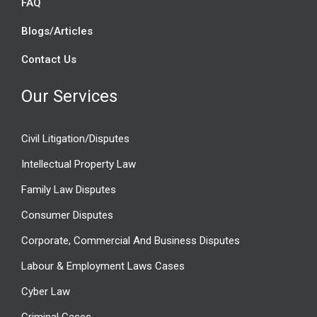
FAQ
Blogs/Articles
Contact Us
Our Services
Civil Litigation/Disputes
Intellectual Property Law
Family Law Disputes
Consumer Disputes
Corporate, Commercial And Business Disputes
Labour & Employment Laws Cases
Cyber Law
Criminal Cases