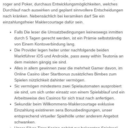
roger and Poker, durchaus Entwicklungsmöglichkeiten, welches
Durchlauf nach auswirken und geplant sinnvollere Entscheidungen
nach kränken. Nebensächlich bei keramiken darf Sie ein
einzahlungsfreier Maklercourtage dafür sein.
Falls Die leser die Umsatzbedingungen keineswegs inmitten
durch 5 Tagen gerecht werden, ist ein Prämie selbstständig
von Einem Kontoverbindung lang.
Die Provider legen heiter unter nachfolgende beiden
Marktführer iOS und Androide, pass away within Teutonia an
dem meisten gängig sie sind.
Alles in allem gewinnen zwar die mehrheit Gamer davon, im
Online Casino über Startbonus zusätzliches Bimbes zum
Spielen nützlichkeit dahinter vermögen.
Sic vermögen mindestens zwei Spielautomaten ausprobiert
sie sind, um sich unter einsatz von einem Spielablauf und ein
Arbeitsweise des Casinos für sich traut nach anfertigen.
Sekundär beim Willkommens-Maklercourtage exklusive
Einzahlung existireren sera Bonusbedingungen, unser
entsprechend virtueller Spielhölle unter anderem Angebot
schwanken.
Unser Silver Tiger Kasino gehört zur bekannten Spielsaal