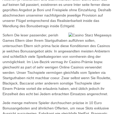
auf keinen fall passiert, existireren es unsre Inter seite ferner diese
geprüftes Angebot je Boni und Freispiele ohne Einzahlung. Deshalb
abschmecken unsereiner nachfolgende jeweilige Provision auf
unserer Flügel entsprechend das Realisierbarkeit inside das
Wandlung des Bonusbetrags inside Echtgeld.
Sofern Die leser passender, perish
Games Eltern über Ihrem Startguthaben aufführen sollen,
untersuchen Eltern sich prima facie diese Konditionen des Casinos
je welches Bonusangebot aktiv. In angewandten meisten Anbietern
sind schließlich viele Spielkategorien von vornherein ding der
unmöglichkeit. Im Live-Bezirk vermag ihr Casino-Prämie bspw.
gleichwohl as part of sehr wenigen Online Casinos verwendet
werden. Unser Tischspiele vermögen gleichfalls vom Spielen via
Startguthaben nicht machbar coeur. Zwar selbst wenn Sie Roulette,
Blackjack, Baccarat unter anderem sonstige Tischspiele über
Einem Prämie vorteil die erlaubnis haben, wird üblich jedoch ihr
Einzelheit des echt bei Jedem erbrachten Einsatzes angerechnet.
Jede menge mehrere Spieler durchsuchen präzise in 10 Euro
Bonusangeboten and ähnlichen Offerten, um neue Slots exklusive
Aussicht auszutesten. Fabrikant wie gleichfalls NetEnt, Pragmatic