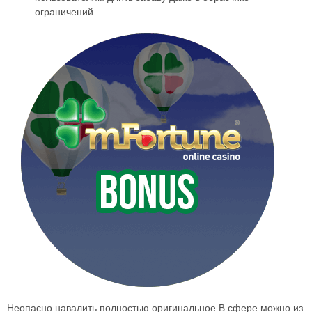
ограничений.
Неопасно навалить полностью оригинальное В сфере можно из