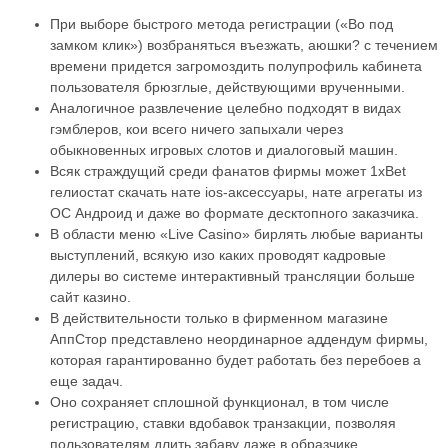
При выборе быстрого метода регистрации («Во под
замком клик») возбраняться въезжать, аюшки? с течением
времени придется загромоздить полупрофиль кабинета
пользователя брюзглые, действующими врученными.
Аналогичное развлечение целебно подходят в видах
гэмблеров, кои всего ничего запыхали через
обыкновенных игровых слотов и диалоговый машин.
Всяк страждущий среди фанатов фирмы может 1xBet
гелиостат скачать нате ios-аксессуары, нате агрегаты из
ОС Андроид и даже во формате десктопного заказчика.
В области меню «Live Casino» бирлять любые варианты
выступлений, всякую изо каких проводят кадровые
дилеры во системе интерактивный трансляции больше
сайт казино.
В действительности только в фирменном магазине
АппСтор представлено неординарное аддендум фирмы,
которая гарантированно будет работать без перебоев а
еще задач.
Оно сохраняет сплошной функционал, в том числе
регистрацию, ставки вдобавок транзакции, позволяя
пользователям длить забаву даже в образчике