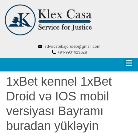
advocatekajorideb@gmail.com
+91-9901923628
1xBet kennel 1xBet
Droid və IOS mobil
versiyası Bayramı
buradan yükləyin