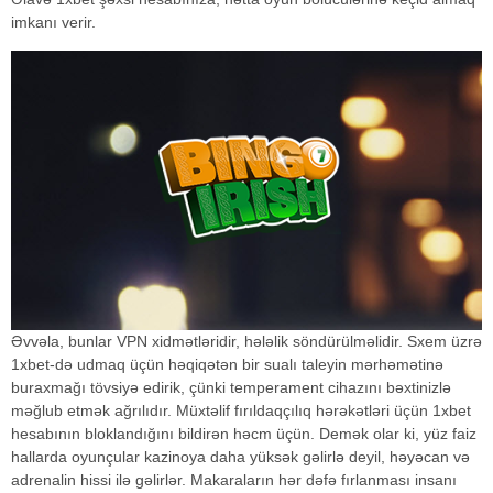
imkanı verir.
Əvvəla, bunlar VPN xidmətləridir, hələlik söndürülməlidir. Sxem üzrə
1xbet-də udmaq üçün həqiqətən bir sualı taleyin mərhəmətinə
buraxmağı tövsiyə edirik, çünki temperament cihazını bəxtinizlə
məğlub etmək ağrılıdır. Müxtəlif fırıldaqçılıq hərəkətləri üçün 1xbet
hesabının bloklandığını bildirən həcm üçün. Demək olar ki, yüz faiz
hallarda oyunçular kazinoya daha yüksək gəlirlə deyil, həyəcan və
adrenalin hissi ilə gəlirlər. Makaraların hər dəfə fırlanması insanı