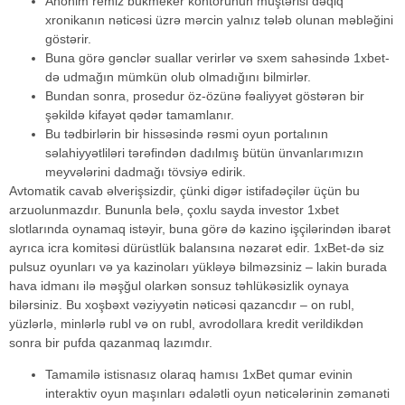
Anonim remiz bukmeker kontorunun müştərisi dəqiq
xronikanın nəticəsi üzrə mərcin yalnız tələb olunan məbləğini
göstərir.
Buna görə gənclər suallar verirlər və sxem sahəsində 1xbet-
də udmağın mümkün olub olmadığını bilmirlər.
Bundan sonra, prosedur öz-özünə fəaliyyət göstərən bir
şəkildə kifayət qədər tamamlanır.
Bu tədbirlərin bir hissəsində rəsmi oyun portalının
səlahiyyətliləri tərəfindən dadılmış bütün ünvanlarımızın
meyvələrini dadmağı tövsiyə edirik.
Avtomatik cavab əlverişsizdir, çünki digər istifadəçilər üçün bu
arzuolunmazdır. Bununla belə, çoxlu sayda investor 1xbet
slotlarında oynamaq istəyir, buna görə də kazino işçilərindən ibarət
ayrıca icra komitəsi dürüstlük balansına nəzarət edir. 1xBet-də siz
pulsuz oyunları və ya kazinoları yükləyə bilməzsiniz – lakin burada
hava idmanı ilə məşğul olarkən sonsuz təhlükəsizlik oynaya
bilərsiniz. Bu xoşbəxt vəziyyətin nəticəsi qazancdır – on rubl,
yüzlərlə, minlərlə rubl və on rubl, avrodollara kredit verildikdən
sonra bir pufda qazanmaq lazımdır.
Tamamilə istisnasız olaraq hamısı 1xBet qumar evinin
interaktiv oyun maşınları ədalətli oyun nəticələrinin zəmanəti