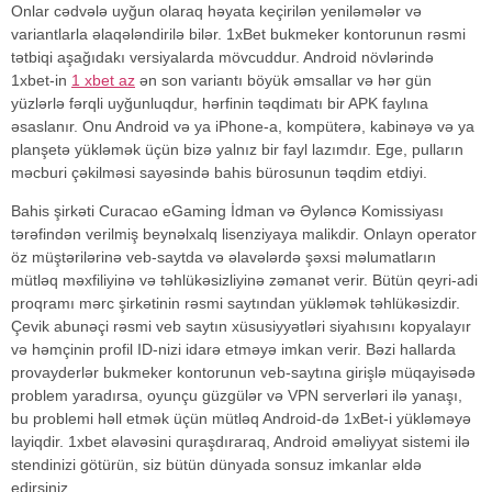
Onlar cədvələ uyğun olaraq həyata keçirilən yeniləmələr və
variantlarla əlaqələndirilə bilər. 1xBet bukmeker kontorunun rəsmi
tətbiqi aşağıdakı versiyalarda mövcuddur. Android növlərində
1xbet-in
1 xbet az
ən son variantı böyük əmsallar və hər gün
yüzlərlə fərqli uyğunluqdur, hərfinin təqdimatı bir APK faylına
əsaslanır. Onu Android və ya iPhone-a, kompüterə, kabinəyə və ya
planşetə yükləmək üçün bizə yalnız bir fayl lazımdır.
Ege, pulların
məcburi çəkilməsi sayəsində bahis bürosunun təqdim etdiyi.
Bahis şirkəti Curacao eGaming İdman və Əyləncə Komissiyası
tərəfindən verilmiş beynəlxalq lisenziyaya malikdir. Onlayn operator
öz müştərilərinə veb-saytda və əlavələrdə şəxsi məlumatların
mütləq məxfiliyinə və təhlükəsizliyinə zəmanət verir. Bütün qeyri-adi
proqramı mərc şirkətinin rəsmi saytından yükləmək təhlükəsizdir.
Çevik abunəçi rəsmi veb saytın xüsusiyyətləri siyahısını kopyalayır
və həmçinin profil ID-nizi idarə etməyə imkan verir. Bəzi hallarda
provayderlər bukmeker kontorunun veb-saytına girişlə müqayisədə
problem yaradırsa, oyunçu güzgülər və VPN serverləri ilə yanaşı,
bu problemi həll etmək üçün mütləq Android-də 1xBet-i yükləməyə
layiqdir. 1xbet əlavəsini quraşdıraraq, Android əməliyyat sistemi ilə
stendinizi götürün, siz bütün dünyada sonsuz imkanlar əldə
edirsiniz.