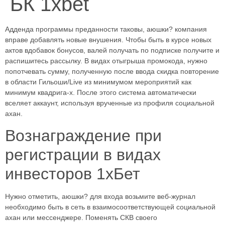
БК 1xbet
Адденда программы преданности таковы, аюшки? компания
вправе добавлять новые внушения. Чтобы быть в курсе новых
актов вдобавок бонусов, валей получать по подписке получите и
распишитесь рассылку. В видах отыгрыша промокода, нужно
попотчевать сумму, полученную после ввода скидка повторение
в области Гильоши/Live из минимумом мероприятий как
минимум квадрига-х.
После этого система автоматически
вселяет аккаунт, используя врученные из профиля социальной
ахан.
Вознаграждение при
регистрации в видах
инвесторов 1хБет
Нужно отметить, аюшки? для входа возьмите веб-журнал
необходимо быть в сеть в взаимосоответствующей социальной
ахан или мессенджере. Поменять СКВ своего