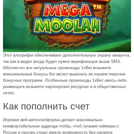
Этот алгорифм обеспечивает дополнительную охрану аккаунта,
так как в видах входа будет нужно верификация выше SMS.
Абсолютно все актуальные промокоды 1xBet возьмите
максимальные бонусы бог велел выкапать во нашем перечне
бонусных программ. Особенные промокоды 1хБет авось-либо
размещать возьмите партнерских ресурсах и в общественных
сетях.
Как пополнить счет
Игровая веб-автоплатформа делает максимально
комфортабельные адденда чтобы, чтоб лучшие геймеры с
России и прочих стран имели возможность без напряга