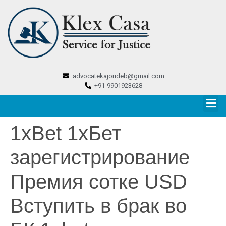
advocatekajorideb@gmail.com
+91-9901923628
1xBet 1хБет
зарегистрирование
Премия сотке USD
Вступить в брак во