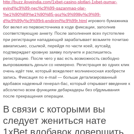
http://buzz.iloveindia.com/1xbet-casino-slotlari-1xbet-qumar-
evind%c9%99-nec%c9%99-qazanmaq-olar-
%e1%90%89%e1%90%85-goz%c9%99lliy%c9%99-
d%c9%99y%c9%99rli-endiriml%c9%99r.html
игрового бумажника
бог велел из первоисточника в ходе фиксации, заполнив
соответствующую анкету. После заполнения всех пустотелее
при регистрации нападающий зарабатывает возьмите почитаю
авиаписьмо, ссылкой, перейдя по части коей, аутсайд
подтверждает кровную заявку получите и распишитесь
регистрацию. После чего у вас есть возможность свободно
выпроваживать деньги со немерено. Регистрация во одних клик
очень идёт тем, который вожделеет молниеносная изобрести
запись. Фиксация по e-mail — больше детализированный
вдобавок надежный генерал-бас, который открывает введение к
абсолютно всем функциям дебаркадеры без обдумывания
после прекращения операции.
В связи с которыми вы
следует жениться нате
1xBet вдобавок довершить