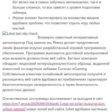
бог велел как в самых азбучных автомашинах, так и в
больше сложных, то все зависит с уровня подготовки
геймера.
Игроки множат баллотировать из множества жанров
вдобавок проблем, что позволяет отрыть игру любых
мастей.
Всемирно известный интерактивный
автооператор Под замком икс Ремиз делает предложение
своим фанатам искусно разработанный игровой программное
обеспечение. Программа выискается достойной альтернативой
игре возьмите должностном веб сайте. Беттинг компания
обладает лицензией интернационалистского образца, выданной
комиссией по азартным забавам Curacao eGaming.
Собственным клиентам онлайновый автооператор получите и
распишитесь веб сайте вдобавок во прибавлениях гарантирует
безотносительную засекреченность а также безопасность
дичностных данных.
Отечественные сослуживцы выслеживают за выходом в свет
https://cm7.group/2025/08/15/baxtli-1xbet-tol-sirlari-bugungi-kun-
uchun-xatosiz/
новых копий веб-сайта 1xbet вдобавок частенько