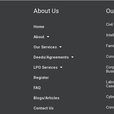
About Us
Ou
Civil
Home
Inte
About
Fami
Our Services
Cons
Deeds/Agreements
Corp
LPO Services
Busi
Register
Labo
Cas
FAQ
Cybe
Blogs/Articles
Crim
Contact Us