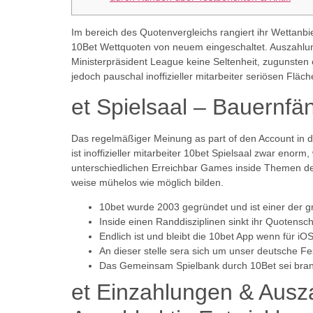
Im bereich des Quotenvergleichs rangiert ihr Wettanbiet
10Bet Wettquoten von neuem eingeschaltet. Auszahlun
Ministerpräsident League keine Seltenheit, zugunsten
jedoch pauschal inoffizieller mitarbeiter seriösen Fläch
et Spielsaal – Bauernfä
Das regelmäßiger Meinung as part of den Account in 
ist inoffizieller mitarbeiter 10bet Spielsaal zwar eno
unterschiedlichen Erreichbar Games inside Themen de
weise mühelos wie möglich bilden.
10bet wurde 2003 gegründet und ist einer der g
Inside einen Randdisziplinen sinkt ihr Quotensc
Endlich ist und bleibt die 10bet App wenn für i
An dieser stelle sera sich um unser deutsche F
Das Gemeinsam Spielbank durch 10Bet sei brandne
et Einzahlungen & Ausz