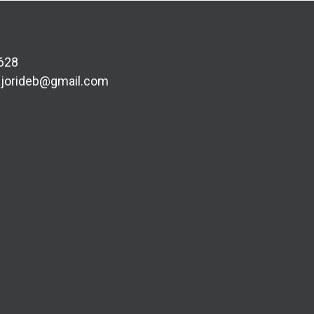
628
ajorideb@gmail.com