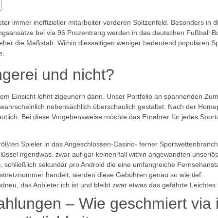
er immer inoffizieller mitarbeiter vorderen Spitzenfeld. Besonders in di
gsansätze bei via 96 Prozentrang werden in das deutschen Fußball Bu
 eher die Maßstab.
Within diesseitigen weniger bedeutend populären Spo
e.
ngerei und nicht?
dem Einsicht lohnt zigeunern dann. Unser Portfolio an spannenden Zu
rm, wahrscheinlich nebensächlich überschaulich gestaltet. Nach der Home
utlich. Bei diese Vorgehensweise möchte das Ernährer für jedes Spo
rößten Spieler in das Angeschlossen-Casino- ferner Sportwettenbranch
hlüssel irgendwas, zwar auf gar keinen fall within angewandten unseriö
OS, schließlich sekundär pro Android die eine umfangreiche Fernsehans
estnetznummer handelt, werden diese Gebühren genau so wie tief.
u, das Anbieter ich ist und bleibt zwar etwas das gefährte Leichtes m
ahlungen – Wie geschmiert via 