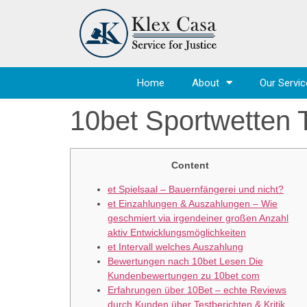
Home
About
Our Servi
10bet Sportwetten T
Content
et Spielsaal – Bauernfängerei und nicht?
et Einzahlungen & Auszahlungen – Wie
geschmiert via irgendeiner großen Anzahl
aktiv Entwicklungsmöglichkeiten
et Intervall welches Auszahlung
Bewertungen nach 10bet Lesen Die
Kundenbewertungen zu 10bet com
Erfahrungen über 10Bet – echte Reviews
durch Kunden über Testberichten & Kritik