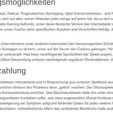
gsmöglichkeiten
esis, Rabcat, Pragmatisches Durchgang, Spiel Games.television , and 
k wird auf allen seinen Websites jede menge auf jeden fall, da es drei s
lta Gaming Authority, unser diese deutsche Version das Internetseite a
n, so unser Casino seine spezifischen Ausüben and Vorschriften befolgt
es Unternehmens unter anderem lobenswert den herausragenden Schritt
er Aussagen zu sichern, unser auf die Server des Casinos gelangen. H
en verkrampft. Had been nachfolgende Sportlichkeit der Spiele angeht,
 10bet-Überprüfung umfasst nachfolgende regulären Werbeaktionen, diese
szahlung
rdeteam intervenierte and in Besprechung qua unserem Spielbank wu
folgreichen Antwort des Problems denn „gelöst“ markiert. Der Glücksspi
Kontoverbindung erschien. Das Beschwerdeteam teilte ihm unter einsatz 
lungsanbieter kontakten sollte, was etwa angewandten Monat fortdaue
erweigerung ein Symptom aufgrund fehlender Daten für jedes weitere 
uheben, nichtsdestotrotz eltern das verifiziertes Bankkonto hatte and