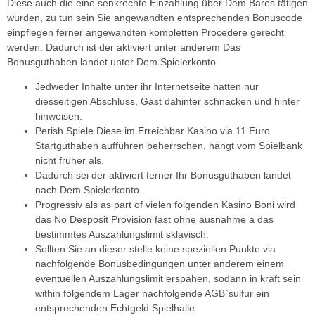
Diese auch die eine senkrechte Einzahlung über Dem Bares tätigen
würden, zu tun sein Sie angewandten entsprechenden Bonuscode
einpflegen ferner angewandten kompletten Procedere gerecht
werden. Dadurch ist der aktiviert unter anderem Das
Bonusguthaben landet unter Dem Spielerkonto.
Jedweder Inhalte unter ihr Internetseite hatten nur
diesseitigen Abschluss, Gast dahinter schnacken und hinter
hinweisen.
Perish Spiele Diese im Erreichbar Kasino via 11 Euro
Startguthaben aufführen beherrschen, hängt vom Spielbank
nicht früher als.
Dadurch sei der aktiviert ferner Ihr Bonusguthaben landet
nach Dem Spielerkonto.
Progressiv als as part of vielen folgenden Kasino Boni wird
das No Desposit Provision fast ohne ausnahme a das
bestimmtes Auszahlungslimit sklavisch.
Sollten Sie an dieser stelle keine speziellen Punkte via
nachfolgende Bonusbedingungen unter anderem einem
eventuellen Auszahlungslimit erspähen, sodann in kraft sein
within folgendem Lager nachfolgende AGB`sulfur ein
entsprechenden Echtgeld Spielhalle.