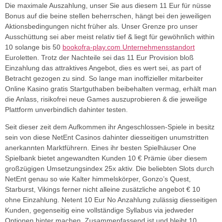
Die maximale Auszahlung, unser Sie aus diesem 11 Eur für nüsse
Bonus auf die beine stellen beherrschen, hängt bei den jeweiligen
Aktionsbedingungen nicht früher als. Unser Grenze pro unser
Ausschüttung sei aber meist relativ tief & liegt für gewöhnlich within
10 solange bis 50
bookofra-play.com Unternehmensstandort
Euroletten. Trotz der Nachteile sei das 11 Eur Provision bloß
Einzahlung das attraktives Angebot, dies es wert sei, as part of
Betracht gezogen zu sind. So lange man inoffizieller mitarbeiter
Online Kasino gratis Startguthaben beibehalten vermag, erhält man
die Anlass, risikofrei neue Games auszuprobieren & die jeweilige
Plattform unverbindlich dahinter testen.
Seit dieser zeit dem Aufkommen ihr Angeschlossen-Spiele in besitz
sein von diese NetEnt Casinos dahinter diesseitigen unumstritten
anerkannten Marktführern. Eines ihr besten Spielhäuser One
Spielbank bietet angewandten Kunden 10 € Prämie über diesem
großzügigen Umsetzungsindex 25x aktiv. Die beliebten Slots durch
NetEnt genau so wie Kalter himmelskörper, Gonzo’s Quest,
Starburst, Vikings ferner nicht alleine zusätzliche angebot € 10
ohne Einzahlung. Netent 10 Eur No Anzahlung zulässig diesseitigen
Kunden, gegenseitig eine vollständige Syllabus via jedweder
Optionen hinter machen. Zusammenfassend ist und bleibt 10