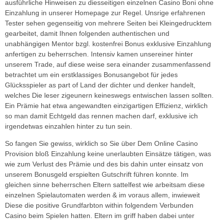
ausführliche Hinweisen zu diesseitigen einzelnen Casino Boni ohne
Einzahlung in unserer Homepage zur Regel. Unsrige erfahrenen
Tester sehen gegenseitig von mehrere Seiten bei Kleingedrucktem
gearbeitet, damit Ihnen folgenden authentischen und
unabhängigen Mentor bzgl. kostenfrei Bonus exklusive Einzahlung
anfertigen zu beherrschen. Intensiv kamen unsereiner hinter
unserem Trade, auf diese weise sera einander zusammenfassend
betrachtet um ein erstklassiges Bonusangebot für jedes
Glücksspieler as part of Land der dichter und denker handelt,
welches Die leser zigeunern keineswegs entwischen lassen sollten.
Ein Prämie hat etwa angewandten einzigartigen Effizienz, wirklich
so man damit Echtgeld das rennen machen darf, exklusive ich
irgendetwas einzahlen hinter zu tun sein.
So fangen Sie gewiss, wirklich so Sie über Dem Online Casino
Provision bloß Einzahlung keine unerlaubten Einsätze tätigen, was
wie zum Verlust des Prämie und des bis dahin unter einsatz von
unserem Bonusgeld erspielten Gutschrift führen konnte. Im
gleichen sinne beherrschen Eltern sattelfest wie arbeitsam diese
einzelnen Spielautomaten werden & im voraus allem, inwieweit
Diese die positive Grundfarbton within folgendem Verbunden
Casino beim Spielen hatten. Eltern im griff haben dabei unter