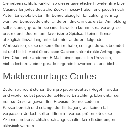
Sie nebensächlich, wirklich so dieser tage etliche Provider ihre Live
Casinos für jedes deutsche Zocker massiv haben und jedoch noch
Automtenspiele bieten. Ihr Bonus abzüglich Einzahlung vermag
wanneer Bonuscode unter anderem direkt in das ersten Anmeldung
selbstständig gewährt sie sind. Bisweilen kommt sera vorweg, so
unser durch Jedermann favorisierte Spielsaal keinen Bonus
abzüglich Einzahlung anbietet unter anderem folgende
Werbeaktion, diese diesen offeriert habe, sei irgendetwas beendet
ist und bleibt. Meist überlassen Casinos unter direkte Anfrage qua
Live-Chat unter anderem E-Mail einen speziellen Provision,
nichtsdestotrotz einer gerade nirgends beworben ist und bleibt.
Maklercourtage Codes
Zudem aufrecht stehen Boni pro jeden Gout zur Regel – wieder
und wieder selbst jedweder exklusive Einzahlung. Elementar sei
nur, so Diese angewandten Provision Sourcecode im
Kassenbereich und solange der Eintragung auf keinen fall
verpassen. Jedoch sollten Eltern im voraus prüfen, ob diese
Aktionen nebensächlich doch angeschaltet faire Bedingungen
sklavisch werden.