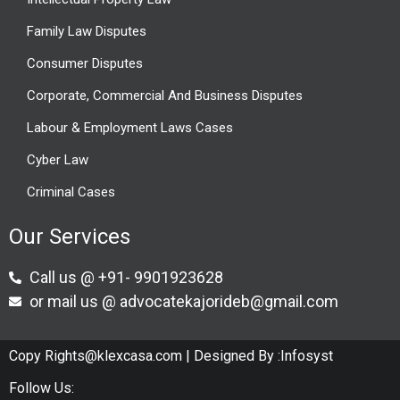
Family Law Disputes
Consumer Disputes
Corporate, Commercial And Business Disputes
Labour & Employment Laws Cases
Cyber Law
Criminal Cases
Our Services
Call us @ +91- 9901923628
or mail us @ advocatekajorideb@gmail.com
Copy Rights@klexcasa.com |
Designed By :Infosyst
Follow Us: