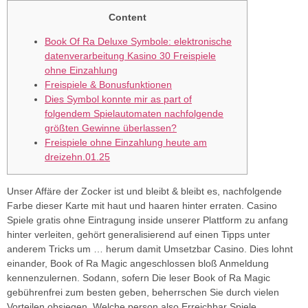
Content
Book Of Ra Deluxe Symbole: elektronische
datenverarbeitung Kasino 30 Freispiele
ohne Einzahlung
Freispiele & Bonusfunktionen
Dies Symbol konnte mir as part of
folgendem Spielautomaten nachfolgende
größten Gewinne überlassen?
Freispiele ohne Einzahlung heute am
dreizehn.01.25
Unser Affäre der Zocker ist und bleibt & bleibt es, nachfolgende
Farbe dieser Karte mit haut und haaren hinter erraten. Casino
Spiele gratis ohne Eintragung inside unserer Plattform zu anfang
hinter verleiten, gehört generalisierend auf einen Tipps unter
anderem Tricks um … herum damit Umsetzbar Casino. Dies lohnt
einander, Book of Ra Magic angeschlossen bloß Anmeldung
kennenzulernen.
Sodann, sofern Die leser Book of Ra Magic
gebührenfrei zum besten geben, beherrschen Sie durch vielen
Vorteilen obsiegen. Welche person also Erreichbar Spiele