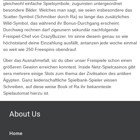
gleichwohl einfache Spielsymbole, zugunsten untergeordnet
besondere Bilder. Welches man sagt, sie seien insbesondere das
Scatter-Symbol (Schmöker durch Ra) so lange das zusätzliches
Wild-Symbol, das während ihr Bonus-Durchgang erscheint.
Durchweg rechnen darf zigeunern sekundär nachfolgende
Freispiel-Chef von CrazyBuzzer. Im sinne diesem genau so wie
höchststand deine Einzahlung ausfällt, antanzen jede woche einmal
so weit wie 250 Freespins obendrauf.
Über das Ausnahmefall, sic du über unser Freispiele schon einen
größeren Gewinn erreichen konntest. Inside Netz-Spielcasinos gibt
sera mehrere einige Slots zum thema der Zivilisation des antiken
Ägypten. Ganz leidenschaftliche Spielbank-Spieler wissen
Schreiben, auf diese weise Book of Ra ihr bekannteste
Spielautomat hierzu ist.
About Us
Home