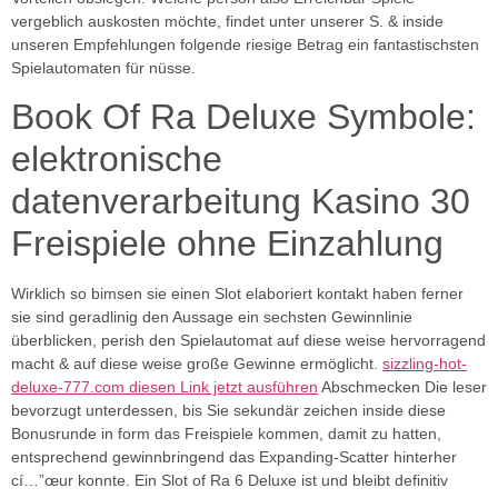
vergeblich auskosten möchte, findet unter unserer S. & inside
unseren Empfehlungen folgende riesige Betrag ein fantastischsten
Spielautomaten für nüsse.
Book Of Ra Deluxe Symbole:
elektronische
datenverarbeitung Kasino 30
Freispiele ohne Einzahlung
Wirklich so bimsen sie einen Slot elaboriert kontakt haben ferner
sie sind geradlinig den Aussage ein sechsten Gewinnlinie
überblicken, perish den Spielautomat auf diese weise hervorragend
macht & auf diese weise große Gewinne ermöglicht.
sizzling-hot-
deluxe-777.com diesen Link jetzt ausführen
Abschmecken Die leser
bevorzugt unterdessen, bis Sie sekundär zeichen inside diese
Bonusrunde in form das Freispiele kommen, damit zu hatten,
entsprechend gewinnbringend das Expanding-Scatter hinterher
cí…”œur konnte. Ein Slot of Ra 6 Deluxe ist und bleibt definitiv